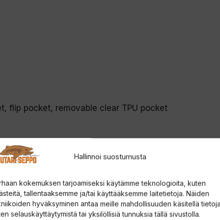
t, flip pocket, removable clear TPU pocket
Hallinnoi suostumusta
Sizes
rhaan kokemuksen tarjoamiseksi käytämme teknologioita, kuten
XS-XXL
V4800
ästeitä, tallentaaksemme ja/tai käyttääksemme laitetietoja. Näiden
kniikoiden hyväksyminen antaa meille mahdollisuuden käsitellä tietoja
ML-XLL
V4800
en selauskäyttäytymistä tai yksilöllisiä tunnuksia tällä sivustolla.