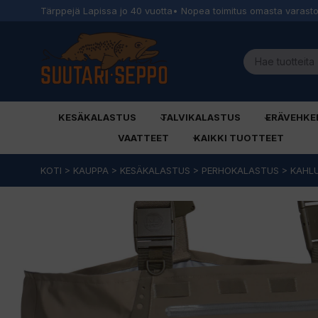
Tärppejä Lapissa jo 40 vuotta
• Nopea toimitus omasta varast
KESÄKALASTUS
TALVIKALASTUS
ERÄVEHKE
VAATTEET
KAIKKI TUOTTEET
Siirry
KOTI
>
KAUPPA
>
KESÄKALASTUS
>
PERHOKALASTUS
>
KAHL
sisältöön