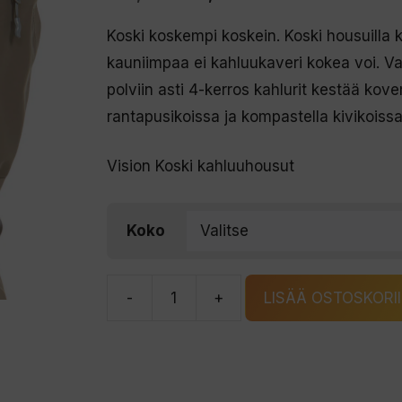
hinta
hinta
Koski koskempi koskein. Koski housuilla
oli:
on:
kauniimpaa ei kahluukaveri kokea voi. Va
289,00 €.
179,00 €.
polviin asti 4-kerros kahlurit kestää ko
rantapusikoissa ja kompastella kivikoiss
Vision Koski kahluuhousut
Koko
-
+
LISÄÄ OSTOSKORI
Vision
Koski
kahluuhousut
määrä