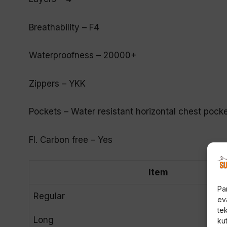
Breathability – F4
Waterproofness – 20000+
Zippers – YKK
Pockets – Water resistant horizontal chest pocke
Fl. Carbon free – Yes
Item
Pa
Regular
ev
te
Long
kut