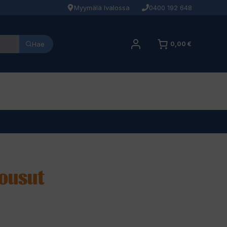
Myymälä Ivalossa
0400 192 648
Hae
0,00 €
housut