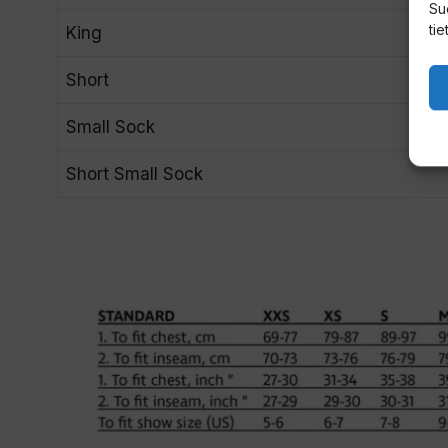
Su
tie
King
Short
Small Sock
Short Small Sock