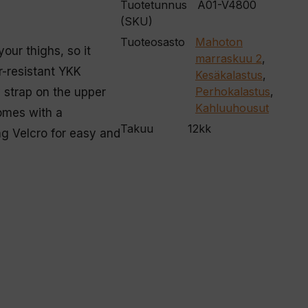
Tuotetunnus
A01-V4800
(SKU)
Tuoteosasto
Mahoton
our thighs, so it
marraskuu 2
,
r-resistant YKK
Kesäkalastus
,
Perhokalastus
,
 strap on the upper
Kahluuhousut
comes with a
Takuu
12kk
ng Velcro for easy and