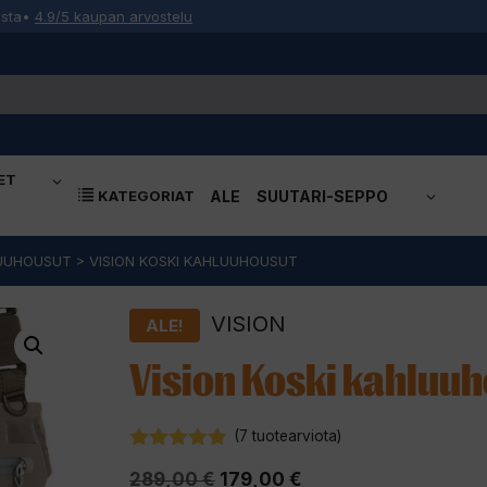
osta
•
4.9/5 kaupan arvostelu
ET
KATEGORIAT
ALE
SUUTARI-SEPPO
UUHOUSUT
>
VISION KOSKI KAHLUUHOUSUT
VISION
ALE!
Vision Koski kahluu
(
7
tuotearviota)
4.86
5:stä
Alkuperäinen
Nykyinen
289,00
€
179,00
€