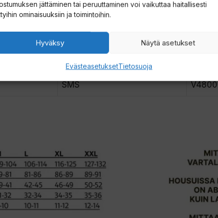
ostumuksen jättäminen tai peruuttaminen voi vaikuttaa haitallisesti
ttyihin ominaisuuksiin ja toimintoihin.
MK-XLK
V4800
MS-XLS
V4800
Hyväksy
Näytä asetukset
SS-SM
V4800
Evästeasetukset
Tietosuoja
SMS
V4800