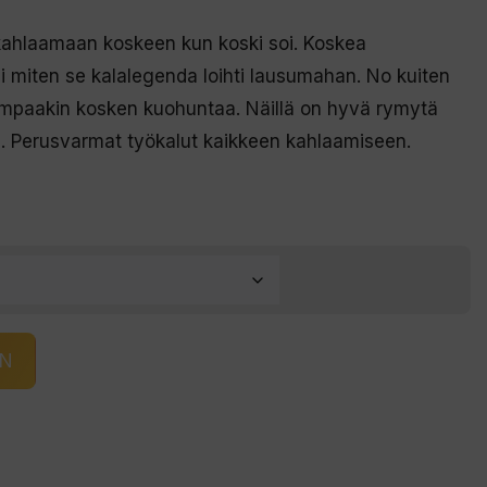
 kahlaamaan koskeen kun koski soi. Koskea
i miten se kalalegenda loihti lausumahan. No kuiten
vempaakin kosken kuohuntaa. Näillä on hyvä rymytä
a. Perusvarmat työkalut kaikkeen kahlaamiseen.
IN