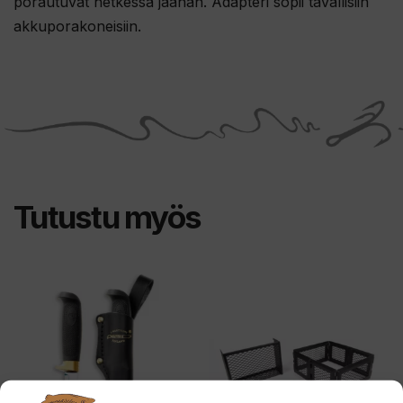
porautuvat hetkessä jäähän. Adapteri sopii tavallisiin
akkuporakoneisiin.
Tutustu myös