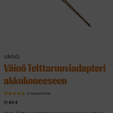
VÄINÖ
Väinö Telttaruuviadapteri
akkukoneeseen
(
3
tuotearviota)
5.00
5:stä
17,90
€