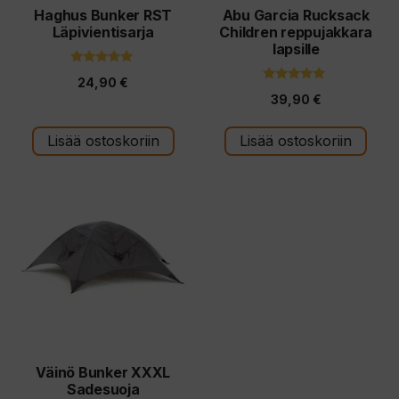
Haghus Bunker RST
Abu Garcia Rucksack
Läpivientisarja
Children reppujakkara
lapsille
5.00
24,90
€
5:stä
5.00
39,90
€
5:stä
Lisää ostoskoriin
Lisää ostoskoriin
Väinö Bunker XXXL
Sadesuoja