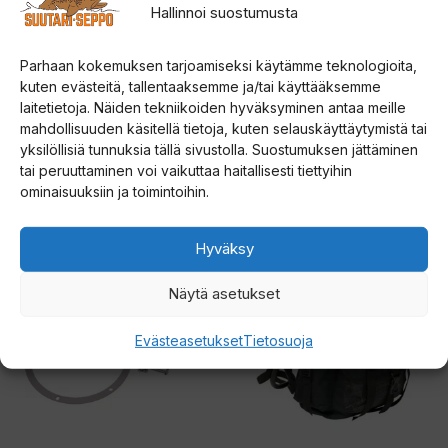
Hallinnoi suostumusta
Parhaan kokemuksen tarjoamiseksi käytämme teknologioita,
Marttiini Pikku Condor
Haghus Kivihäkki
kuten evästeitä, tallentaaksemme ja/tai käyttääksemme
puukko
Kaminalle
laitetietoja. Näiden tekniikoiden hyväksyminen antaa meille
mahdollisuuden käsitellä tietoja, kuten selauskäyttäytymistä tai
yksilöllisiä tunnuksia tällä sivustolla. Suostumuksen jättäminen
0
0
39,00
€
69,90
€
5
5
tai peruuttaminen voi vaikuttaa haitallisesti tiettyihin
:
:
s
s
ominaisuuksiin ja toimintoihin.
t
t
Lisää ostoskoriin
Lisää ostoskoriin
ä
ä
Hyväksy
Näytä asetukset
Evästeasetukset
Tietosuoja