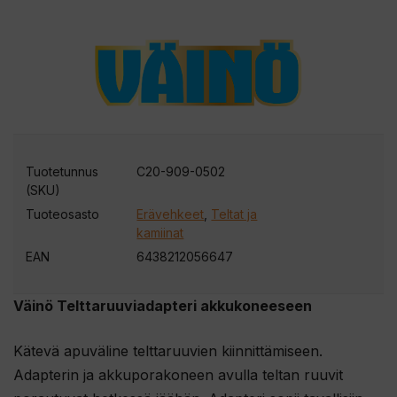
Tuotetunnus
C20-909-0502
(SKU)
Tuoteosasto
Erävehkeet
,
Teltat ja
kamiinat
EAN
6438212056647
Väinö Telttaruuviadapteri akkukoneeseen
Kätevä apuväline telttaruuvien kiinnittämiseen.
Adapterin ja akkuporakoneen avulla teltan ruuvit