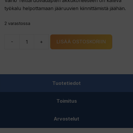
Väinö Telttaruuviadapteri akkukoneeseen on kätevä
työkalu helpottamaan jääruuvien kiinnittämistä jäähän.
2 varastossa
-
+
LISÄÄ OSTOSKORIIN
Väinö
Telttaruuviadapteri
akkukoneeseen
määrä
Tuotetiedot
Toimitus
Arvostelut