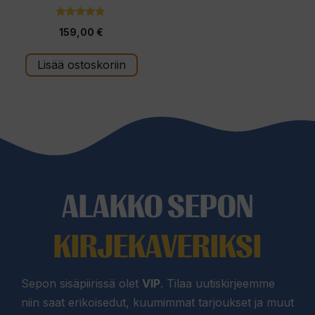
5.00
159,00
€
5:stä
Lisää ostoskoriin
ALAKKO SEPON
KIRJEKAVERIKSI
Sepon sisäpiirissä olet
VIP
. Tilaa uutiskirjeemme
niin saat erikoisedut, kuumimmat tarjoukset ja muut