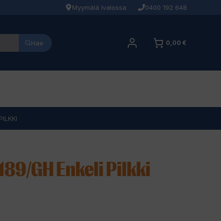
Myymälä Ivalossa
0400 192 648
Hae
0,00 €
ILKKI
89/GH Enkeli Pilkki