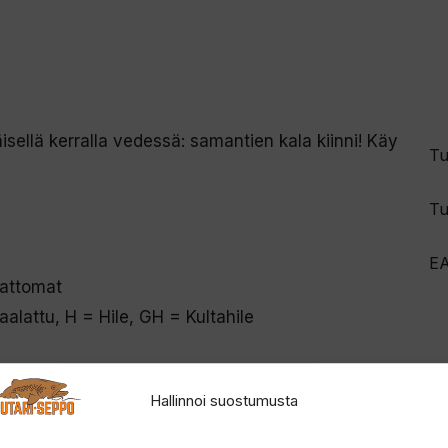
isellä kerralla vedessä: samantien kala kiinni! Käy
Tu
Tu
E
mattomat
alattu, H = Hile, GH = Kultahile
Hallinnoi suostumusta