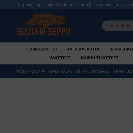
Tärppejä Lapissa jo 40 vuotta
• Nopea toimitus omasta varast
KESÄKALASTUS
TALVIKALASTUS
ERÄVEHKE
VAATTEET
KAIKKI TUOTTEET
Siirry
KOTI
>
KAUPPA
>
TALVIKALASTUS
>
PILKKIVIEHEET
>
RAUTUL
sisältöön