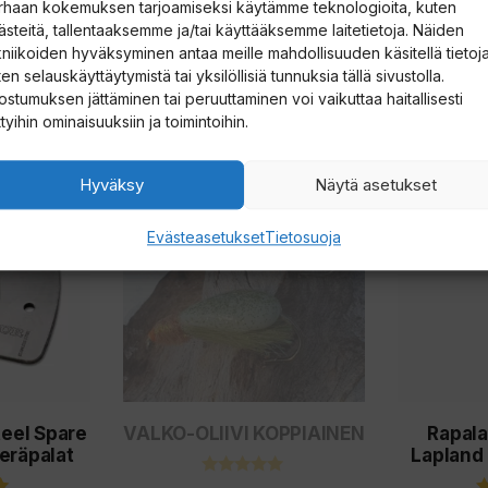
rhaan kokemuksen tarjoamiseksi käytämme teknologioita, kuten
ästeitä, tallentaaksemme ja/tai käyttääksemme laitetietoja. Näiden
kniikoiden hyväksyminen antaa meille mahdollisuuden käsitellä tietoja
en selauskäyttäytymistä tai yksilöllisiä tunnuksia tällä sivustolla.
ostumuksen jättäminen tai peruuttaminen voi vaikuttaa haitallisesti
ttyihin ominaisuuksiin ja toimintoihin.
Tällä
Hyväksy
Näytä asetukset
tuotteella
Evästeasetukset
Tietosuoja
on
useampi
muunnelma.
Voit
tehdä
valinnat
teel Spare
VALKO-OLIIVI KOPPIAINEN
Rapala
tuotteen
teräpalat
Lapland
sivulla.
4.80