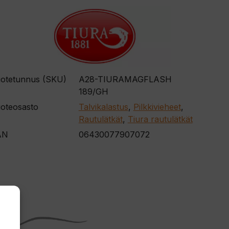
otetunnus (SKU)
A28-TIURAMAGFLASH
189/GH
oteosasto
Talvikalastus
,
Pilkkivieheet
,
Rautulätkät
,
Tiura rautulätkät
AN
06430077907072