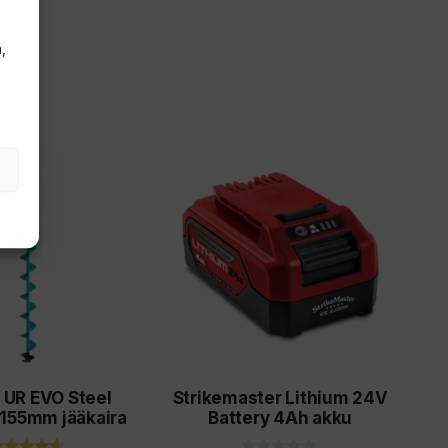
,
 UR EVO Steel
Strikemaster Lithium 24V
 155mm jääkaira
Battery 4Ah akku