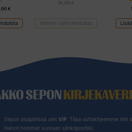
14,00
€
5:stä
Hintaluokka:
,00
€
32,00 €
ehdoista
Valitse vaihtoehdoista
Lisä
-
35,00 €
AKKO SEPON
KIRJEKAVERI
Sepon sisäpiirissä olet
VIP
. Tilaa uutiskirjeemme niin
hienot hommat suoraan sähköpostiisi.