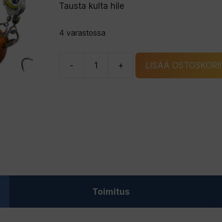
Tausta kulta hile
4 varastossa
-
+
LISÄÄ OSTOSKORI
Tiura
Magnum
Flash
189/GH
Enkeli
Pilkki
määrä
Toimitus