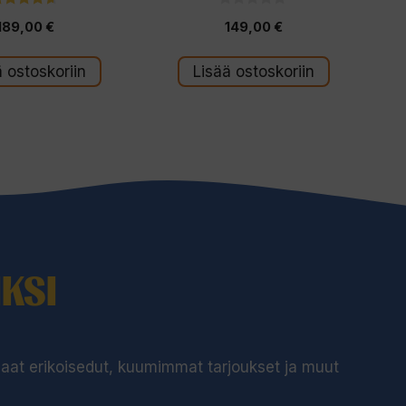
4.50
0
189,00
€
149,00
€
5:stä
5
:
s
t
ä ostoskoriin
Lisää ostoskoriin
ä
KSI
 saat erikoisedut, kuumimmat tarjoukset ja muut