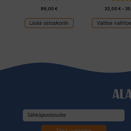
0
5.00
99,00
€
32,00
€
–
35
5
5:stä
:
s
t
Lisää ostoskoriin
Valitse vaihto
ä
AL
Tilaa uutiskirje