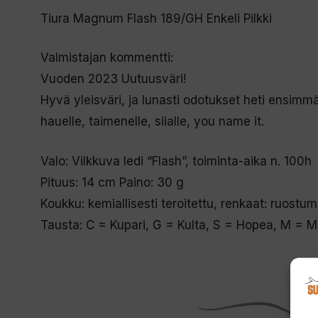
Tiura Magnum Flash 189/GH Enkeli Pilkki
Valmistajan kommentti:
Vuoden 2023 Uutuusväri!
Hyvä yleisväri, ja lunasti odotukset heti ensimmä
hauelle, taimenelle, siialle, you name it.
Valo: Vilkkuva ledi “Flash”, toiminta-aika n. 100h
Pituus: 14 cm Paino: 30 g
Koukku: kemiallisesti teroitettu, renkaat: ruostu
Tausta: C = Kupari, G = Kulta, S = Hopea, M = Ma