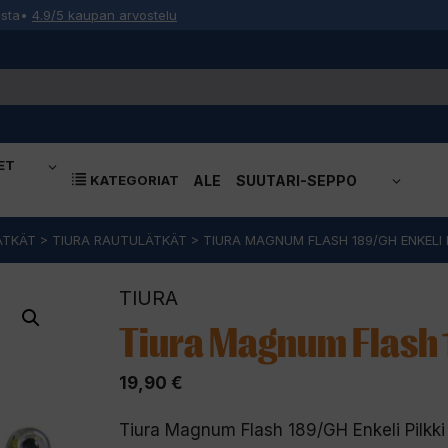
osta
•
4.9/5 kaupan arvostelu
ET
KATEGORIAT
ALE
SUUTARI-SEPPO
ÄTKÄT
>
TIURA RAUTULÄTKÄT
>
TIURA MAGNUM FLASH 189/GH ENKELI P
TIURA
Tiura Magnum Flash 1
19,90
€
Tiura Magnum Flash 189/GH Enkeli Pilkki