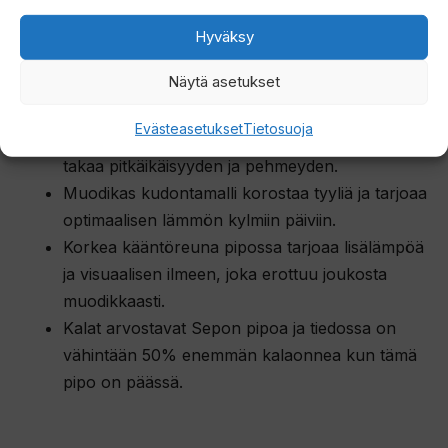
Ja no ei kai se Seppo näitä kuiten itte kutonu vaan
tulivat tuolta tievan takkaa maailmalta. Zigi Zagi niminen
Hyväksy
firma nämä meille loihti ja tuossa alla valmistajan
Näytä asetukset
asiapitoinen selostus pipoista.
Evästeasetukset
Tietosuoja
50% kierrätetty akryyli ja 50% akryyli sekoitus
takaa pitkäikäisyyden ja pehmeyden.
Muodikas kudontamalli korostaa tyyliä ja tarjoaa
optimaalisen lämmön kylmiin päiviin.
Korkea kääntöreuna pipossa tarjoaa lisälämpöä
ja visuaalisen ilmeen, joka erottuu joukosta
muodikkaasti.
Kalat arvostavat Sepon pipoa ja tiedossa on
vähintään 50% enemmän kalaonnea kun tämä
pipo on päässä.