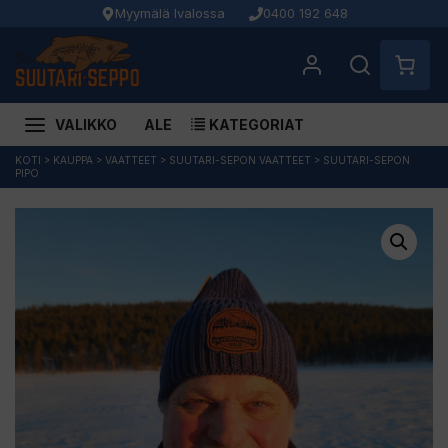
Myymälä Ivalossa
0400 192 648
VALIKKO
ALE
KATEGORIAT
Siirry
KOTI
>
KAUPPA
>
VAATTEET
>
SUUTARI-SEPON VAATTEET
>
SUUTARI-SEPON
PIPO
sisältöön