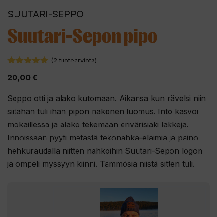
SUUTARI-SEPPO
Suutari-Sepon pipo
(
2
tuotearviota)
5.00
5:stä
20,00
€
Seppo otti ja alako kutomaan. Aikansa kun rävelsi niin
siitähän tuli ihan pipon näkönen luomus. Into kasvoi
mokaillessa ja alako tekemään erivärisiäki lakkeja.
Innoissaan pyyti metästä tekonahka-eläimiä ja paino
hehkuraudalla niitten nahkoihin Suutari-Sepon logon
ja ompeli myssyyn kiinni. Tämmösiä niistä sitten tuli.