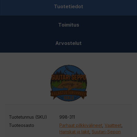
Tuotetiedot
Toimitus
Arvostelut
Tuotetunnus (SKU)
998-311
Tuoteosasto
Parhaat pilkkivälineet
,
Vaatteet
,
Hanskat ja lakit
,
Suutari-Sepon