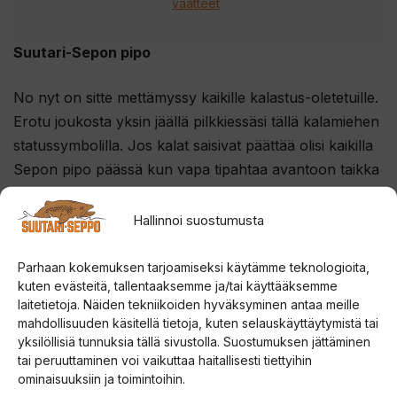
vaatteet
Suutari-Sepon pipo
No nyt on sitte mettämyssy kaikille kalastus-oletetuille.
Erotu joukosta yksin jäällä pilkkiessäsi tällä kalamiehen
statussymbolilla. Jos kalat saisivat päättää olisi kaikilla
Sepon pipo päässä kun vapa tipahtaa avantoon taikka
verkot menee niin solmuun että niiden selvittelystä
lähtevä kiroilu kuuluu naapuripitäjään asti.
Hallinnoi suostumusta
Pipon kudos vain korostuu kun sotket siihen vähän
Parhaan kokemuksen tarjoamiseksi käytämme teknologioita,
hauen suljuja ja roiskit suomutessa siian suomuja.
kuten evästeitä, tallentaaksemme ja/tai käyttääksemme
laitetietoja. Näiden tekniikoiden hyväksyminen antaa meille
Suositeltavaa on myös pyyhkiä kädet joka
mahdollisuuden käsitellä tietoja, kuten selauskäyttäytymistä tai
harrinpuhkomisen jälkeen lakkiin että sopiva patina
yksilöllisiä tunnuksia tällä sivustolla. Suostumuksen jättäminen
saadaan aikaseksi.
tai peruuttaminen voi vaikuttaa haitallisesti tiettyihin
ominaisuuksiin ja toimintoihin.