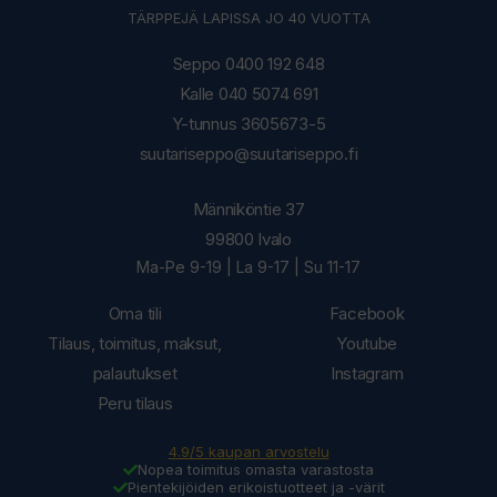
TÄRPPEJÄ LAPISSA JO 40 VUOTTA
Seppo 0400 192 648
Kalle 040 5074 691
Y-tunnus 3605673-5
suutariseppo@suutariseppo.fi
Männiköntie 37
99800 Ivalo
Ma-Pe 9-19 | La 9-17 | Su 11-17
Oma tili
Facebook
Tilaus, toimitus, maksut,
Youtube
palautukset
Instagram
Peru tilaus
4.9/5 kaupan arvostelu
Nopea toimitus omasta varastosta
Pientekijöiden erikoistuotteet ja -värit