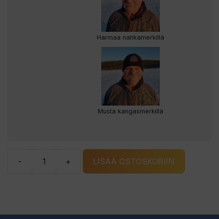
Harmaa nahkamerkillä
Musta kangasmerkillä
-
+
LISÄÄ OSTOSKORIIN
Suutari-
Sepon
pipo
määrä