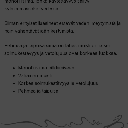
monofiilisiima, jonka käytettävyys säilyy
kylmimmässäkin vedessä.
Siiman erityiset lisäaineet estävät veden imeytymistä ja
näin vähentävät jään kertymistä.
Pehmeä ja taipuisa siima on lähes muistiton ja sen
solmukestävyys ja vetolujuus ovat korkeaa luokkaa.
Monofiilisiima pilkkimiseen
Vähäinen muisti
Korkea solmukestävyys ja vetolujuus
Pehmeä ja taipuisa