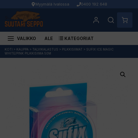
Myymälä Ivalossa
0400 192 648
VALIKKO
ALE
KATEGORIAT
Siirry
KOTI
>
KAUPPA
>
TALVIKALASTUS
>
PILKKISIIMAT
>
SUFIX ICE MAGIC
WHITE/PINK PILKKISIIMA 50M
sisältöön