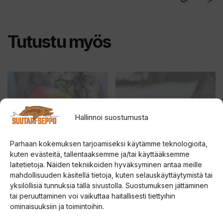
Tutustu myös
Tällä
Tällä
tuotteella
tuotteella
on
on
Hallinnoi suostumusta
useampi
useampi
muunnelma.
muunnelma.
Parhaan kokemuksen tarjoamiseksi käytämme teknologioita,
Voit
Voit
kuten evästeitä, tallentaaksemme ja/tai käyttääksemme
tehdä
tehdä
laitetietoja. Näiden tekniikoiden hyväksyminen antaa meille
valinnat
valinnat
mahdollisuuden käsitellä tietoja, kuten selauskäyttäytymistä tai
tuotteen
tuotteen
VAPPU KOPPIAINEN
SINIKUORIAINEN
yksilöllisiä tunnuksia tällä sivustolla. Suostumuksen jättäminen
KOPPIAINEN
tai peruuttaminen voi vaikuttaa haitallisesti tiettyihin
sivulla.
sivulla.
ominaisuuksiin ja toimintoihin.
5.00
14,00
€
5:stä
4.83