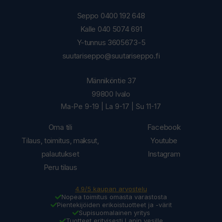
Seppo 0400 192 648
Kalle 040 5074 691
Y-tunnus 3605673-5
suutariseppo@suutariseppo.fi
Männiköntie 37
99800 Ivalo
Ma-Pe 9-19 | La 9-17 | Su 11-17
Oma tili
Facebook
Tilaus, toimitus, maksut,
Youtube
palautukset
Instagram
Peru tilaus
4.9/5 kaupan arvostelu
Nopea toimitus omasta varastosta
Pientekijöiden erikoistuotteet ja -värit
Supisuomalainen yritys
Tuotteet erityisesti Lapin vesille