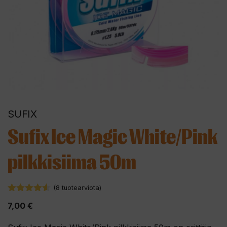
SUFIX
Sufix Ice Magic White/Pink
pilkkisiima 50m
(
8
tuotearviota)
4.50
5:stä
7,00
€