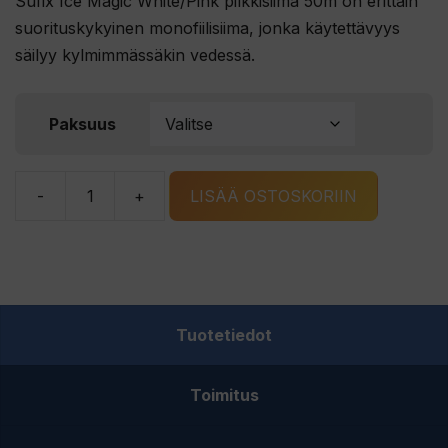
Sufix Ice Magic White/Pink pilkkisiima 50m on erittäin
suorituskykyinen monofiilisiima, jonka käytettävyys
säilyy kylmimmässäkin vedessä.
Paksuus
-
+
LISÄÄ OSTOSKORIIN
Sufix
Ice
Magic
White/Pink
pilkkisiima
Tuotetiedot
50m
määrä
Toimitus