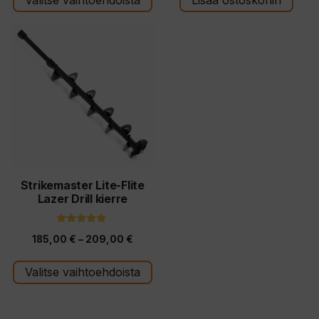
-
46,50 €
Tällä
tuotteella
on
useampi
muunnelma.
Voit
tehdä
valinnat
tuotteen
Strikemaster Lite-Flite
Lazer Drill kierre
sivulla.
4.67
Hintaluokka:
185,00
€
–
209,00
€
5:stä
185,00 €
Valitse vaihtoehdoista
-
209,00 €