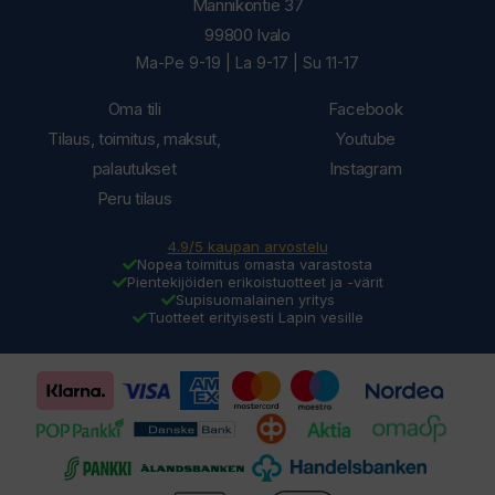
Männiköntie 37
99800 Ivalo
Ma-Pe 9-19 | La 9-17 | Su 11-17
Oma tili
Facebook
Tilaus, toimitus, maksut,
Youtube
palautukset
Instagram
Peru tilaus
4.9/5 kaupan arvostelu
Nopea toimitus omasta varastosta
Pientekijöiden erikoistuotteet ja -värit
Supisuomalainen yritys
Tuotteet erityisesti Lapin vesille