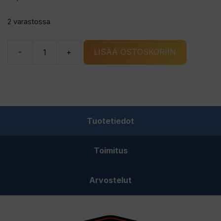
2 varastossa
-
+
LISÄÄ OSTOSKORIIN
Strikemaster
Lithium
40V
Charging
Base
Tuotetiedot
akkulaturi
määrä
Toimitus
Arvostelut