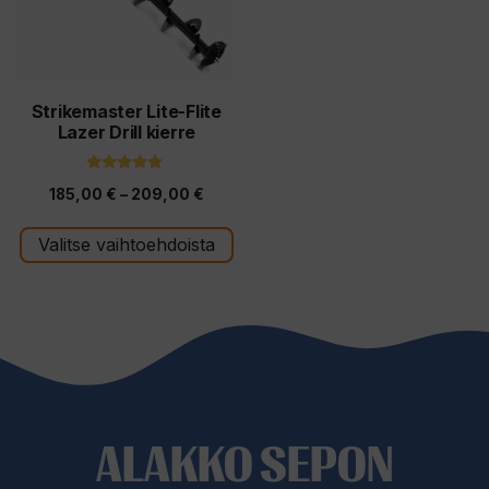
Voit
tehdä
valinnat
tuotteen
Strikemaster Lite-Flite
Lazer Drill kierre
sivulla.
4.67
Hintaluokka:
185,00
€
–
209,00
€
5:stä
185,00 €
Valitse vaihtoehdoista
-
209,00 €
ALAKKO SEPON