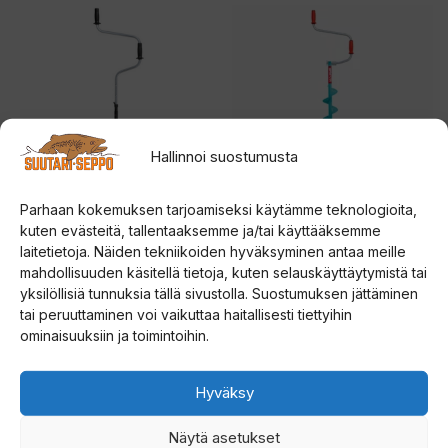
Tällä
Tällä
tuotteella
tuotteella
on
on
useampi
useampi
muunnelma.
muunnelma.
Voit
Voit
Hallinnoi suostumusta
tehdä
tehdä
valinnat
valinnat
Parhaan kokemuksen tarjoamiseksi käytämme teknologioita,
kuten evästeitä, tallentaaksemme ja/tai käyttääksemme
tuotteen
tuotteen
Strikemaster Sport
Rapala UR Steel jääkaira
laitetietoja. Näiden tekniikoiden hyväksyminen antaa meille
jääkaira
sivulla.
sivulla.
mahdollisuuden käsitellä tietoja, kuten selauskäyttäytymistä tai
5.00
Hintal
114,00
€
–
124,00
€
yksilöllisiä tunnuksia tällä sivustolla. Suostumuksen jättäminen
5:stä
0
59,00
€
5
tai peruuttaminen voi vaikuttaa haitallisesti tiettyihin
114,00
:
ominaisuuksiin ja toimintoihin.
s
-
t
Valitse vaihtoehdoista
Valitse vaihtoehdoista
ä
124,00
Hyväksy
Tällä
Tällä
tuotteella
tuotteella
Näytä asetukset