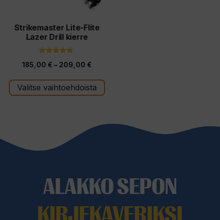
tehdä
valinnat
tuotteen
Strikemaster Lite-Flite
Lazer Drill kierre
sivulla.
4.67
Hintaluokka:
185,00
€
–
209,00
€
5:stä
185,00 €
Valitse vaihtoehdoista
-
209,00 €
ALAKKO SEPON
KIRJEKAVERIKSI