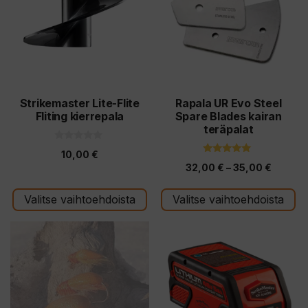
useampi
useampi
muunnelma.
muunnelma.
Voit
Voit
tehdä
tehdä
valinnat
valinnat
tuotteen
tuotteen
Strikemaster Lite-Flite
Rapala UR Evo Steel
Fliting kierrepala
Spare Blades kairan
sivulla.
sivulla.
teräpalat
0
10,00
€
5
5.00
:
Hintalu
32,00
€
–
35,00
€
5:stä
s
t
32,00 
ä
Valitse vaihtoehdoista
Valitse vaihtoehdoista
-
35,00 
Tällä
tuotteella
on
useampi
muunnelma.