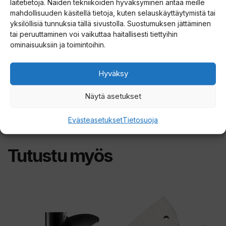
laitetietoja. Näiden tekniikoiden hyväksyminen antaa meille
mahdollisuuden käsitellä tietoja, kuten selauskäyttäytymistä tai
8 väriä
yksilöllisiä tunnuksia tällä sivustolla. Suostumuksen jättäminen
Pituus 63 mm
tai peruuttaminen voi vaikuttaa haitallisesti tiettyihin
ominaisuuksiin ja toimintoihin.
Paino 19 g
Hyväksy
Näytä asetukset
Evästeasetukset
Tietosuoja
Tutustu myös
Tällä
Tällä
tuotteella
tuotteella
on
on