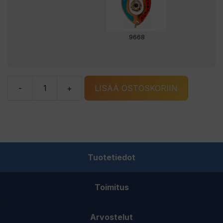
9668
-
+
LISÄÄ OSTOSKORIIN
Stoxdal
X-
Hornavan
pilkki
vaihdettavalla
Tuotetiedot
led-
valolla
Toimitus
määrä
Arvostelut