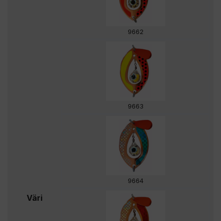
9662
9663
9664
Väri