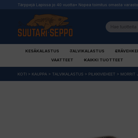
Tärppejä Lapissa jo 40 vuotta
• Nopea toimitus omasta varast
KESÄKALASTUS
TALVIKALASTUS
ERÄVEHKE
VAATTEET
KAIKKI TUOTTEET
Siirry
KOTI
>
KAUPPA
>
TALVIKALASTUS
>
PILKKIVIEHEET
>
MORRIT 
sisältöön