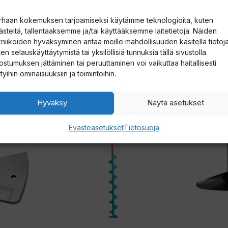
rhaan kokemuksen tarjoamiseksi käytämme teknologioita, kuten
ästeitä, tallentaaksemme ja/tai käyttääksemme laitetietoja. Näiden
kniikoiden hyväksyminen antaa meille mahdollisuuden käsitellä tietoja
en selauskäyttäytymistä tai yksilöllisiä tunnuksia tällä sivustolla.
ostumuksen jättäminen tai peruuttaminen voi vaikuttaa haitallisesti
ttyihin ominaisuuksiin ja toimintoihin.
Hyväksy
Näytä asetukset
Tällä
Tällä
Evästeasetukset
Tietosuoja
tuotteella
tuotteella
on
on
useampi
useampi
muunnelma.
muunnelm
Voit
Voit
tehdä
tehdä
valinnat
valinnat