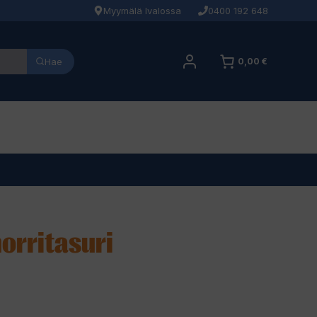
Myymälä Ivalossa
0400 192 648
Hae
0,00 €
morritasuri