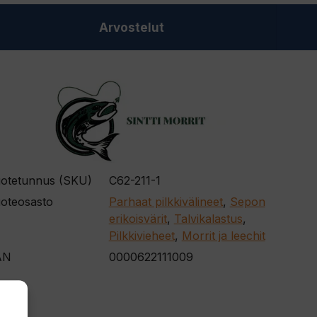
Arvostelut
otetunnus (SKU)
C62-211-1
oteosasto
Parhaat pilkkivälineet
,
Sepon
erikoisvärit
,
Talvikalastus
,
Pilkkivieheet
,
Morrit ja leechit
AN
0000622111009