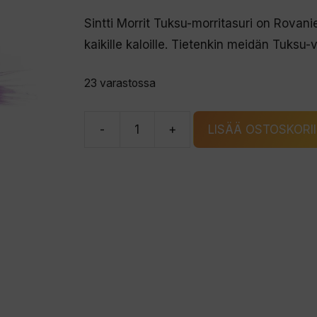
Sintti Morrit Tuksu-morritasuri on Rovani
kaikille kaloille. Tietenkin meidän Tuksu
23 varastossa
-
+
LISÄÄ OSTOSKORI
Sintti
Morrit
Tuksu
morritasuri
määrä