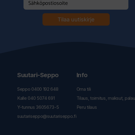
Tilaa uutiskirje
Suutari-Seppo
Info
Seppo 0400 192 648
Oma tili
Kalle 040 5074 691
Tilaus, toimitus, maksut, pala
Y-tunnus 3605673-5
Peru tilaus
suutariseppo@suutariseppo.fi