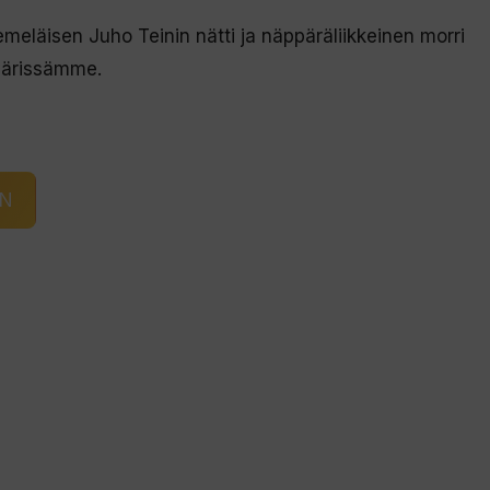
emeläisen Juho Teinin nätti ja näppäräliikkeinen morri
-värissämme.
IN