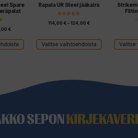
teel Spare
Rapala UR Steel jääkaira
Strikema
tuotteen
tuotteen
teräpalat
Fliti
sivulla.
sivulla.
5.00
Hintaluokka:
114,00
€
–
124,00
€
5:stä
0
Hintaluokka:
,00
€
5
114,00 €
:
32,00 €
-
t
ehdoista
Valitse vaihtoehdoista
Valitse
-
ä
124,00 €
35,00 €
AKKO SEPON
KIRJEKAVERI