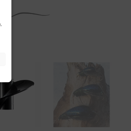
,
Tällä
tuotteella
on
useampi
a.
muunnelma.
Voit
tehdä
valinnat