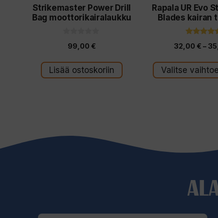
Strikemaster Power Drill
Rapala UR Evo S
tuotteen
Bag moottorikairalaukku
Blades kairan 
sivulla.
0
5.00
99,00
€
32,00
€
–
35
5
5:stä
:
s
t
Lisää ostoskoriin
Valitse vaihto
ä
AL