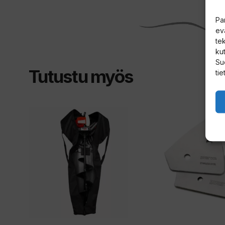
Pa
ev
te
kut
Su
Tutustu myös
tie
Tällä
tuotteella
on
useampi
muunnelma.
Voit
tehdä
valinnat