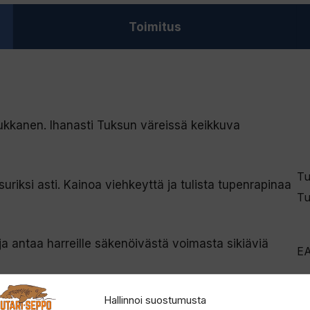
Toimitus
kukkanen. Ihanasti Tuksun väreissä keikkuva
Tu
riksi asti. Kainoa viehkeyttä ja tulista tupenrapinaa
Tu
ja antaa harreille säkenöivästä voimasta sikiäviä
E
Hallinnoi suostumusta