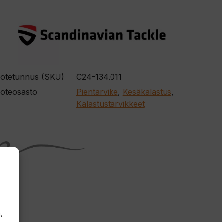
otetunnus (SKU)
C24-134.011
oteosasto
Pientarvike
,
Kesäkalastus
,
Kalastustarvikkeet
,