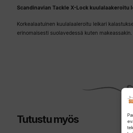
Scandinavian Tackle X-Lock kuulalaakeroitu le
Korkealaatuinen kuulalaaleroitu leikari kalastuks
erinomaisesti suolavedessä kuten makeassakin.
Pa
Tutustu myös
ev
te