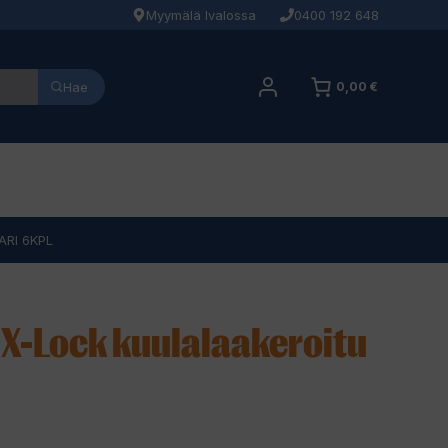
Myymälä Ivalossa
0400 192 648
Hae
0,00 €
ARI 6KPL
 X-Lock kuulalaakeroitu