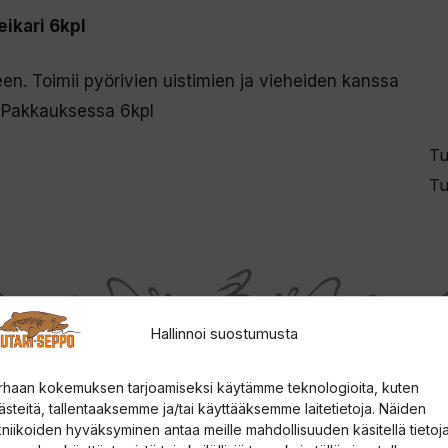
ikari 6kpl
een. Toimii pyörivien uistimien ja vieheiden kanssa
 Pakkauksessa 6kpl
Tu
Tu
Hallinnoi suostumusta
rhaan kokemuksen tarjoamiseksi käytämme teknologioita, kuten
ästeitä, tallentaaksemme ja/tai käyttääksemme laitetietoja. Näiden
kniikoiden hyväksyminen antaa meille mahdollisuuden käsitellä tietoja