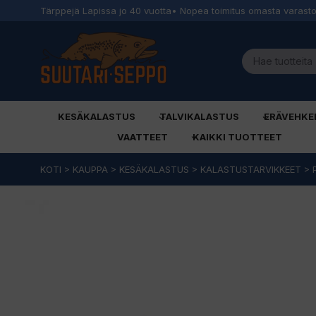
Tärppejä Lapissa jo 40 vuotta
• Nopea toimitus omasta varast
KESÄKALASTUS
TALVIKALASTUS
ERÄVEHKE
VAATTEET
KAIKKI TUOTTEET
Siirry
KOTI
>
KAUPPA
>
KESÄKALASTUS
>
KALASTUSTARVIKKEET
>
sisältöön