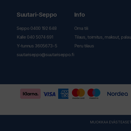
Suutari-Seppo
Info
Seppo 0400 192 648
Oma tili
Kalle 040 5074 691
Tilaus, toimitus, maksut, pala
Y-tunnus 3605673-5
Peru tilaus
suutariseppo@suutariseppo.fi
MUOKKAA EVÄSTEASET