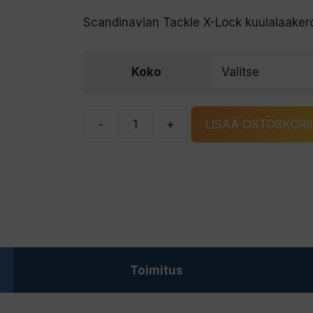
Scandinavian Tackle X-Lock kuulalaakeroi
Koko
-
+
LISÄÄ OSTOSKORI
Scandinavian
Tackle
X-
Lock
kuulalaakeroitu
leikari
6kpl
Toimitus
määrä