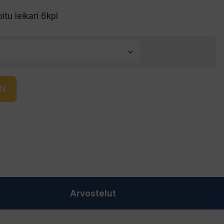
tu leikari 6kpl
IN
Arvostelut