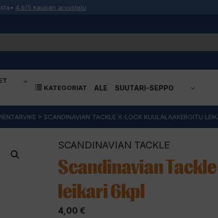
osta
•
4.9/5 kaupan arvostelu
ET
KATEGORIAT
ALE
SUUTARI-SEPPO
PIENTARVIKE
>
SCANDINAVIAN TACKLE X-LOCK KUULALAAKEROITU LEIK
SCANDINAVIAN TACKLE
Scandinavian Tackle
leikari 6kpl
4,00
€