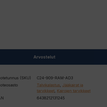
Arvostelut
otetunnus (SKU)
C24-909-RAM-AD3
oteosasto
Talvikalastus
,
Jääkairat ja
tarvikkeet
,
Kairojen tarvikkeet
AN
6438212131245