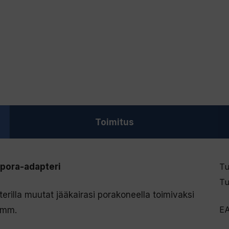
Toimitus
upora-adapteri
Tu
Tu
rilla muutat jääkairasi porakoneella toimivaksi
E
22mm.