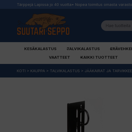
Tärppejä Lapissa jo 40 vuotta
• Nopea toimitus omasta varast
KESÄKALASTUS
TALVIKALASTUS
ERÄVEHKE
VAATTEET
KAIKKI TUOTTEET
Siirry
KOTI
>
KAUPPA
>
TALVIKALASTUS
>
JÄÄKAIRAT JA TARVIKKE
sisältöön