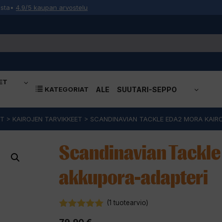
osta
•
4.9/5 kaupan arvostelu
ET
KATEGORIAT
ALE
SUUTARI-SEPPO
ET
>
KAIROJEN TARVIKKEET
>
SCANDINAVIAN TACKLE EDA2 MORA KAIR
Scandinavian Tackle 
akkupora-adapteri
(
1
tuotearvio)
5.00
5:stä