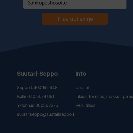
Tilaa uutiskirje
Suutari-Seppo
Info
Seppo 0400 192 648
Oma tili
Kalle 040 5074 691
Tilaus, toimitus, maksut, pala
Y-tunnus 3605673-5
Peru tilaus
suutariseppo@suutariseppo.fi