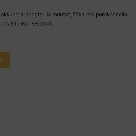
akkupora-adapterilla muutat jääkairasi porakoneella
. Uros istukka 18-22mm.
IN