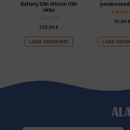
Battery 5Ah lithium ION
porakonead
akku
4.60
35,00
5:stä
0
229,00
€
5
:
s
t
Lisää ostoskoriin
Lisää ostosk
ä
AL