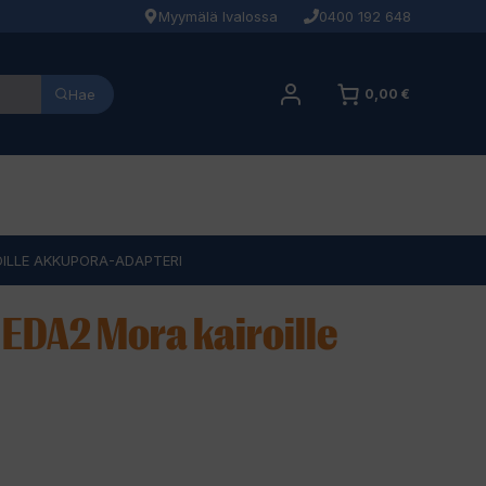
Myymälä Ivalossa
0400 192 648
Hae
0,00 €
OILLE AKKUPORA-ADAPTERI
EDA2 Mora kairoille