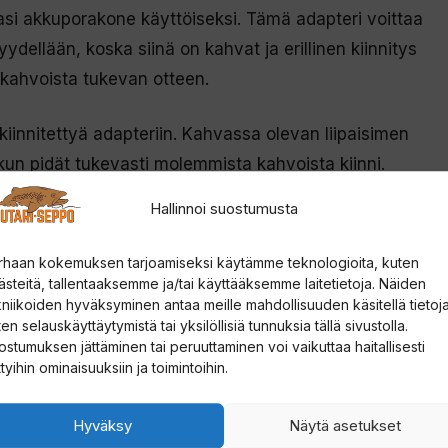
rasi akkuporakone käyttöiseksi. Tämä adapteri voittaa
dellään, koska siinä on kahvat ja erillinen kiinnitys
 kahvoista tukevan otteen.
iinnitettyä adapteriin. Kahvassa olevan liipaisimen
kun pidät tukevasti molemmista kahvoista kiinni.
Hallinnoi suostumusta
rhaan kokemuksen tarjoamiseksi käytämme teknologioita, kuten
ästeitä, tallentaaksemme ja/tai käyttääksemme laitetietoja. Näiden
. ”lyhytnokkaisiin” malleihin
kniikoiden hyväksyminen antaa meille mahdollisuuden käsitellä tietoja
en selauskäyttäytymistä tai yksilöllisiä tunnuksia tällä sivustolla.
ostumuksen jättäminen tai peruuttaminen voi vaikuttaa haitallisesti
ttyihin ominaisuuksiin ja toimintoihin.
Hyväksy
Näytä asetukset