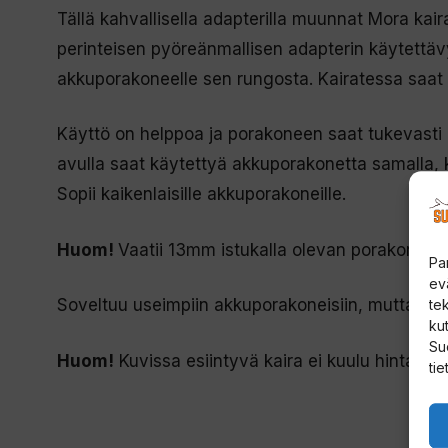
Tällä kahvallisella adapterilla muunnat Mora kai
perinteisen pyöreänmallisen adapterin käytettävyy
akkuporakoneelle sen rungosta. Kairatessa saat
Käyttö on helppoa ja porakoneen saat tukevasti k
avulla saat käytettyä akkuporakonetta samalla, 
Sopii kaikenlaisille akkuporakoneille.
Huom!
Vaatii 13mm istukalla olevan porakoneen
Pa
ev
Soveltuu useimpiin akkuporakoneisiin, mutta ei ns
te
kut
Su
Huom!
Kuvissa esiintyvä kaira ei kuulu hintaan
tie