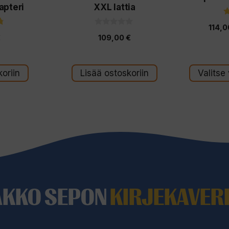
apteri
XXL lattia
sivulla.
114,
0
€
109,00
€
5
:
s
t
ä
oriin
Lisää ostoskoriin
Valitse
AKKO SEPON
KIRJEKAVERI