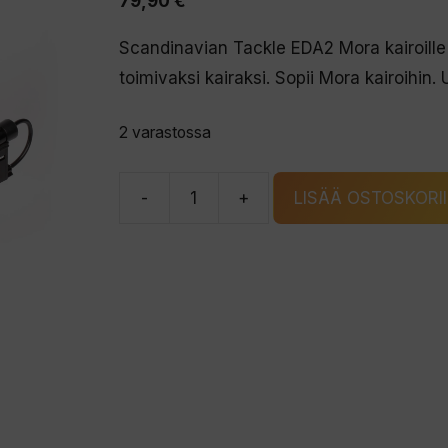
79,90
€
Scandinavian Tackle EDA2 Mora kairoille 
toimivaksi kairaksi. Sopii Mora kairoihin
2 varastossa
-
+
LISÄÄ OSTOSKORI
Scandinavian
Tackle
EDA2
Mora
kairoille
akkupora-
adapteri
määrä