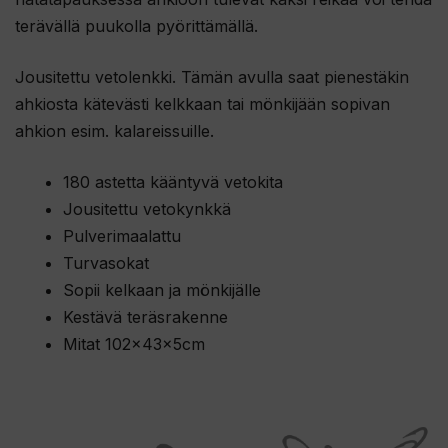
i
terävällä puukolla pyörittämällä.
i
t
Jousitettu vetolenkki. Tämän avulla saat pienestäkin
t
ahkiosta kätevästi kelkkaan tai mönkijään sopivan
y
ahkion esim. kalareissuille.
ä
k
180 astetta kääntyvä vetokita
s
Jousitettu vetokynkkä
e
Pulverimaalattu
s
Turvasokat
i
Sopii kelkaan ja mönkijälle
t
Kestävä teräsrakenne
ä
Mitat 102x43x5cm
m
ä
n
t