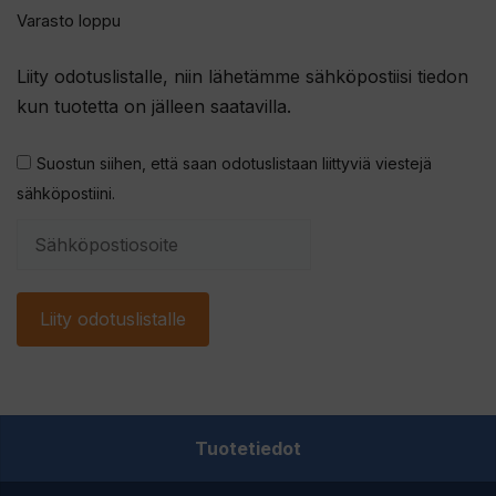
Varasto loppu
Liity odotuslistalle, niin lähetämme sähköpostiisi tiedon
kun tuotetta on jälleen saatavilla.
Suostun siihen, että saan odotuslistaan liittyviä viestejä
sähköpostiini.
S
y
ö
Liity odotuslistalle
t
ä
s
ä
h
Tuotetiedot
k