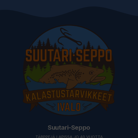
Suutari-Seppo
TÄRPPEJÄ LAPISSA JO 40 VUOTTA