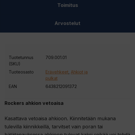
ö
Toimitus
p
o
Arvostelut
s
t
i
o
Tuotetunnus
709.001.01
s
(SKU)
o
Tuoteosasto
Erävehkeet
,
Ahkiot ja
i
pulkat
t
EAN
6438212091372
t
e
Rockers ahkion vetoaisa
e
s
Kasattava vetoaisa ahkioon. Kiinnitetään mukana
i
tulevilla kiinnikkeillä, tarvitset vain poran tai
l
hätätapauksessa ahkioon tulevat kaksi reikää voi tehdä