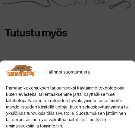
u
o
t
Tutustu myös
t
e
e
t
o
Hallinnoi suostumusta
d
o
Parhaan kokemuksen tarjoamiseksi käytämme teknologioita,
t
kuten evästeitä, tallentaaksemme ja/tai käyttääksemme
u
laitetietoja. Näiden tekniikoiden hyväksyminen antaa meille
s
mahdollisuuden käsitellä tietoja, kuten selauskäyttäytymistä tai
yksilöllisiä tunnuksia tällä sivustolla. Suostumuksen jättäminen
l
tai peruuttaminen voi vaikuttaa haitallisesti tiettyihin
Haghus Bunker Sivuritilät
Yeti Tundra 75 Tan
i
Kaminaan
kylmälaukku
ominaisuuksiin ja toimintoihin.
s