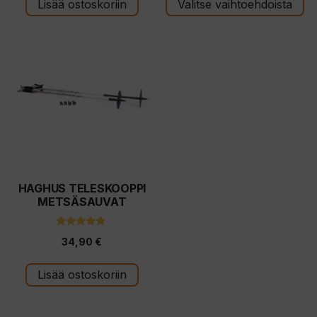
t
t
Lisää ostoskoriin
Valitse vaihtoehdoista
ä
ä
HAGHUS TELESKOOPPI
METSÄSAUVAT
5.00
34,90
€
5:stä
Lisää ostoskoriin