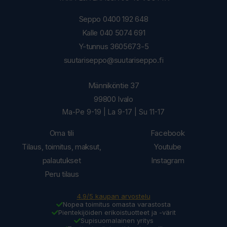
Seppo 0400 192 648
Kalle 040 5074 691
Y-tunnus 3605673-5
suutariseppo@suutariseppo.fi
Männiköntie 37
99800 Ivalo
Ma-Pe 9-19 | La 9-17 | Su 11-17
Oma tili
Facebook
Tilaus, toimitus, maksut,
Youtube
palautukset
Instagram
Peru tilaus
4.9/5 kaupan arvostelu
Nopea toimitus omasta varastosta
Pientekijöiden erikoistuotteet ja -värit
Supisuomalainen yritys