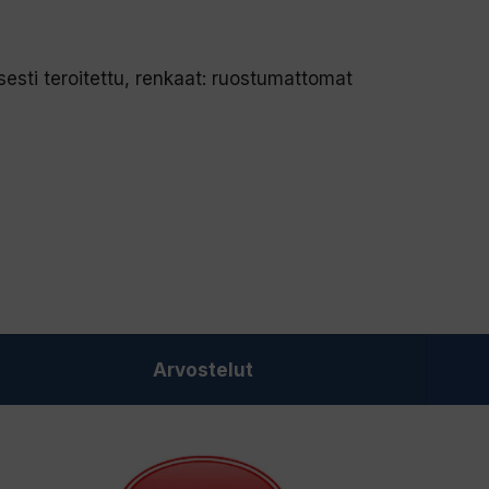
esti teroitettu, renkaat: ruostumattomat
Arvostelut