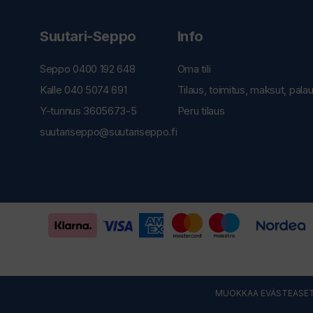
Suutari-Seppo
Info
Seppo 0400 192 648
Oma tili
Kalle 040 5074 691
Tilaus, toimitus, maksut, pala
Y-tunnus 3605673-5
Peru tilaus
suutariseppo@suutariseppo.fi
MUOKKAA EVÄSTEASET