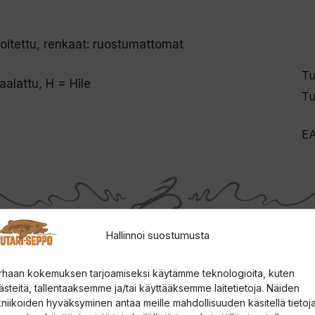
roitettu, renkaat: ruostumattomat
Tu
alattu, H = Hile
Tu
E
Hallinnoi suostumusta
rhaan kokemuksen tarjoamiseksi käytämme teknologioita, kuten
ästeitä, tallentaaksemme ja/tai käyttääksemme laitetietoja. Näiden
kniikoiden hyväksyminen antaa meille mahdollisuuden käsitellä tietoja