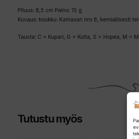
Pituus: 8,5 cm Paino: 15 g
Kuvaus: koukku: Kamasan nro 8, kemiallisesti te
Tausta: C = Kupari, G = Kulta, S = Hopea, M = Ma
Tutustu myös
Pa
ev
te