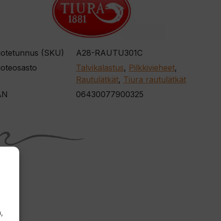
otetunnus (SKU)
A28-RAUTU301C
oteosasto
Talvikalastus
,
Pilkkivieheet
,
Rautulätkät
,
Tiura rautulätkät
AN
06430077900325
,