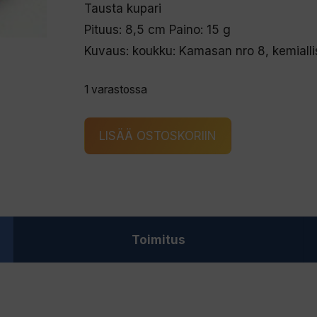
Tausta kupari
Pituus: 8,5 cm Paino: 15 g
Kuvaus: koukku: Kamasan nro 8, kemiallis
1 varastossa
RAUTUTIURA
LISÄÄ OSTOSKORIIN
301/C
määrä
Toimitus