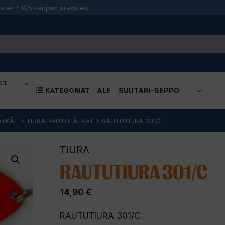
osta
•
4.9/5 kaupan arvostelu
ET
KATEGORIAT
ALE
SUUTARI-SEPPO
ÄTKÄT
>
TIURA RAUTULÄTKÄT
>
RAUTUTIURA 301/C
TIURA
RAUTUTIURA 301/C
14,90
€
RAUTUTIURA 301/C