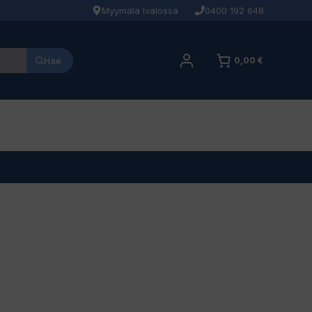
Myymälä Ivalossa
0400 192 648
Hae
0,00 €