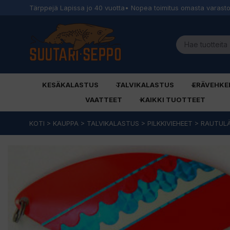
Tärppejä Lapissa jo 40 vuotta
• Nopea toimitus omasta varast
KESÄKALASTUS
TALVIKALASTUS
ERÄVEHKE
VAATTEET
KAIKKI TUOTTEET
Siirry
KOTI
>
KAUPPA
>
TALVIKALASTUS
>
PILKKIVIEHEET
>
RAUTUL
sisältöön