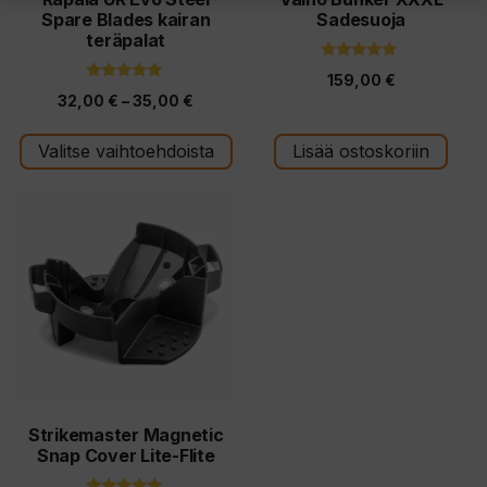
Spare Blades kairan
Sadesuoja
sivulla.
teräpalat
5.00
159,00
€
5:stä
5.00
Hintaluokka:
32,00
€
–
35,00
€
5:stä
32,00 €
Valitse vaihtoehdoista
Lisää ostoskoriin
-
35,00 €
Tällä
tuotteella
on
useampi
muunnelma.
Voit
tehdä
valinnat
tuotteen
Strikemaster Magnetic
Snap Cover Lite-Flite
sivulla.