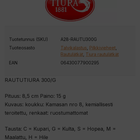
s
o
i
t
t
Tuotetunnus (SKU)
A28-RAUTU300G
e
Tuoteosasto
Talvikalastus
,
Pilkkivieheet
,
e
Rautulätkät
,
Tiura rautulätkät
s
EAN
06430077900295
i
l
RAUTUTIURA 300/G
i
i
Pituus: 8,5 cm Paino: 15 g
t
Kuvaus: koukku: Kamasan nro 8, kemiallisesti
t
teroitettu, renkaat: ruostumattomat
y
ä
Tausta: C = Kupari, G = Kulta, S = Hopea, M =
k
Maalattu, H = Hile