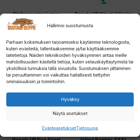
valinnat
valinnat
o
tuotteen
tuotteen
Strikemaster Lazer
Rapala UR Steel jääkaira
d
Replacement Blades
sivulla.
sivulla.
o
Hallinnoi suostumusta
kairan teräpalat
5.00
Hintal
t
114,00
€
–
124,00
€
5:stä
114,00
u
5.00
Parhaan kokemuksen tarjoamiseksi käytämme teknologioita,
Hintaluokka:
40,00
€
–
46,50
€
5:stä
kuten evästeitä, tallentaaksemme ja/tai käyttääksemme
-
s
40,00 €
laitetietoja. Näiden tekniikoiden hyväksyminen antaa meille
124,00
l
Valitse vaihtoehdoista
Valitse vaihtoehdoista
-
mahdollisuuden käsitellä tietoja, kuten selauskäyttäytymistä tai
i
yksilöllisiä tunnuksia tällä sivustolla. Suostumuksen jättäminen
46,50 €
Tällä
s
tai peruuttaminen voi vaikuttaa haitallisesti tiettyihin
tuotteella
ominaisuuksiin ja toimintoihin.
t
on
a
useampi
Hyväksy
l
muunnelma.
l
Näytä asetukset
Voit
e
tehdä
.
Evästeasetukset
Tietosuoja
valinnat
tuotteen
Rapala UR Evo Steel
Väinö Bunker XXXL