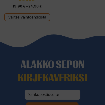
5.00
Hintaluokka:
19,90
€
–
24,90
€
5:stä
19,90 €
Valitse vaihtoehdoista
-
24,90 €
ALAKKO SEPON
KIRJEKAVERIKSI