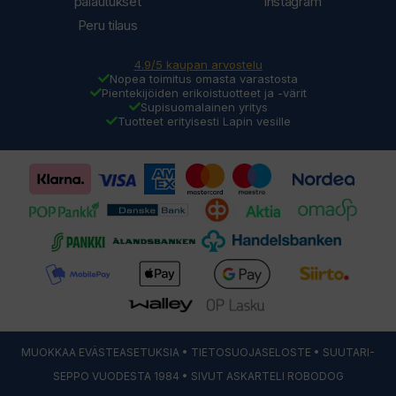
palautukset
Instagram
Peru tilaus
4.9/5 kaupan arvostelu
Nopea toimitus omasta varastosta
Pientekijöiden erikoistuotteet ja -värit
Supisuomalainen yritys
Tuotteet erityisesti Lapin vesille
MUOKKAA EVÄSTEASETUKSIA
•
TIETOSUOJASELOSTE
• SUUTARI-
SEPPO VUODESTA 1984 • SIVUT ASKARTELI
ROBODOG