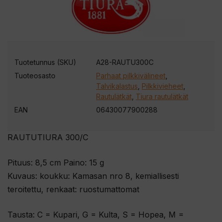
s
o
i
t
t
Tuotetunnus (SKU)
A28-RAUTU300C
e
Tuoteosasto
Parhaat pilkkivälineet
,
e
Talvikalastus
,
Pilkkivieheet
,
s
Rautulätkät
,
Tiura rautulätkät
i
EAN
06430077900288
l
i
RAUTUTIURA 300/C
i
t
Pituus: 8,5 cm Paino: 15 g
t
Kuvaus: koukku: Kamasan nro 8, kemiallisesti
y
teroitettu, renkaat: ruostumattomat
ä
k
Tausta: C = Kupari, G = Kulta, S = Hopea, M =