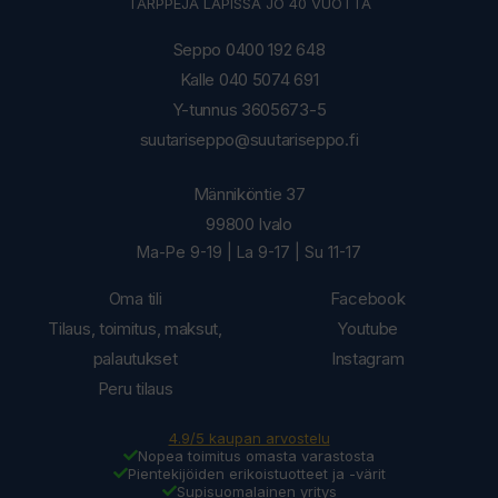
TÄRPPEJÄ LAPISSA JO 40 VUOTTA
Seppo 0400 192 648
Kalle 040 5074 691
Y-tunnus 3605673-5
suutariseppo@suutariseppo.fi
Männiköntie 37
99800 Ivalo
Ma-Pe 9-19 | La 9-17 | Su 11-17
Oma tili
Facebook
Tilaus, toimitus, maksut,
Youtube
palautukset
Instagram
Peru tilaus
4.9/5 kaupan arvostelu
Nopea toimitus omasta varastosta
Pientekijöiden erikoistuotteet ja -värit
Supisuomalainen yritys