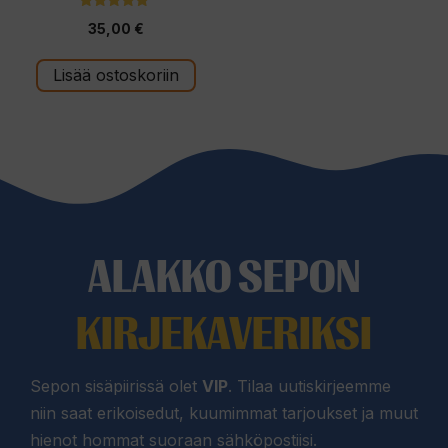
4.75
35,00
€
5:stä
Lisää ostoskoriin
ALAKKO SEPON
KIRJEKAVERIKSI
Sepon sisäpiirissä olet
VIP
. Tilaa uutiskirjeemme
niin saat erikoisedut, kuumimmat tarjoukset ja muut
hienot hommat suoraan sähköpostiisi.