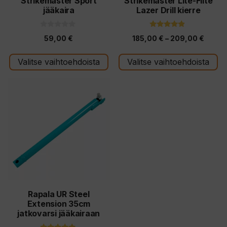
tuotteen
tuotteen
Strikemaster Sport
Strikemaster Lite-Flite
jääkaira
Lazer Drill kierre
sivulla.
sivulla.
0
4.67
Hintal
59,00
€
185,00
€
–
209,00
€
5
5:stä
:
185,0
s
t
Valitse vaihtoehdoista
Valitse vaihtoehdoista
-
ä
209,0
Rapala UR Steel
Extension 35cm
jatkovarsi jääkairaan