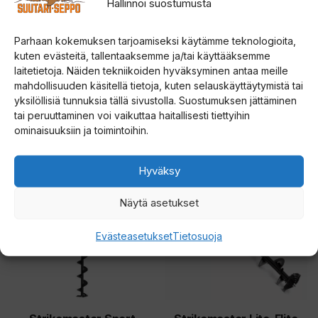
Hallinnoi suostumusta
tehdä
o
valinnat
d
Parhaan kokemuksen tarjoamiseksi käytämme teknologioita,
tuotteen
Rapala UR EVO HDA Pro
ORANSSI KOSTAJA
o
kuten evästeitä, tallentaaksemme ja/tai käyttääksemme
porakoneadapteri
KOPPIAINEN
sivulla.
laitetietoja. Näiden tekniikoiden hyväksyminen antaa meille
t
mahdollisuuden käsitellä tietoja, kuten selauskäyttäytymistä tai
u
4.60
5.00
yksilöllisiä tunnuksia tällä sivustolla. Suostumuksen jättäminen
35,00
€
14,00
€
5:stä
5:stä
s
tai peruuttaminen voi vaikuttaa haitallisesti tiettyihin
ominaisuuksiin ja toimintoihin.
l
Lisää ostoskoriin
Valitse vaihtoehdoista
i
Tällä
Tällä
s
Hyväksy
tuotteella
tuotteella
t
on
on
Näytä asetukset
a
useampi
useampi
l
Evästeasetukset
Tietosuoja
muunnelma.
muunnelma.
l
Voit
Voit
e
tehdä
tehdä
.
valinnat
valinnat