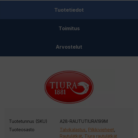
Tuotetiedot
Toimitus
Arvostelut
Tuotetunnus (SKU)
A28-RAUTUTIURA199M
Tuoteosasto
Talvikalastus
,
Pilkkivieheet
,
Rautulätkät
,
Tiura rautulätkät