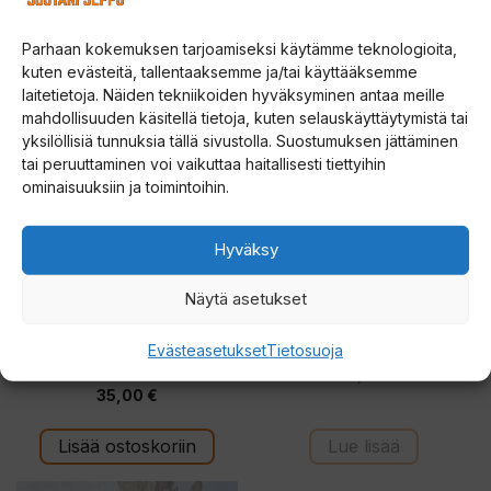
124,00
Valitse vaihtoehdoista
Valitse vaihtoehdoista
-
35,00 €
Parhaan kokemuksen tarjoamiseksi käytämme teknologioita,
kuten evästeitä, tallentaaksemme ja/tai käyttääksemme
laitetietoja. Näiden tekniikoiden hyväksyminen antaa meille
mahdollisuuden käsitellä tietoja, kuten selauskäyttäytymistä tai
yksilöllisiä tunnuksia tällä sivustolla. Suostumuksen jättäminen
tai peruuttaminen voi vaikuttaa haitallisesti tiettyihin
ominaisuuksiin ja toimintoihin.
Hyväksy
Rapala UR Steel
Väinö Bunker 3
Näytä asetukset
Extension 35cm
pilkkiteltta
jatkovarsi jääkairaan
Evästeasetukset
Tietosuoja
0
189,00
€
5
4.75
:
35,00
€
5:stä
s
t
ä
Lisää ostoskoriin
Lue lisää