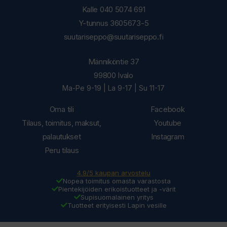
Kalle 040 5074 691
Y-tunnus 3605673-5
suutariseppo@suutariseppo.fi
Männiköntie 37
99800 Ivalo
Ma-Pe 9-19 | La 9-17 | Su 11-17
Oma tili
Facebook
Tilaus, toimitus, maksut,
Youtube
palautukset
Instagram
Peru tilaus
4.9/5 kaupan arvostelu
Nopea toimitus omasta varastosta
Pientekijöiden erikoistuotteet ja -värit
Supisuomalainen yritys
Tuotteet erityisesti Lapin vesille