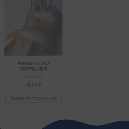
Tällä
tuotteella
on
useampi
muunnelma.
Voit
tehdä
valinnat
tuotteen
PERUS-VALKO
KOPPIAINEN
sivulla.
4.71
14,00
€
5:stä
Valitse vaihtoehdoista