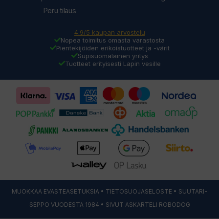
Peru tilaus
4.9/5 kaupan arvostelu
Nopea toimitus omasta varastosta
Pientekijöiden erikoistuotteet ja -värit
Supisuomalainen yritys
Tuotteet erityisesti Lapin vesille
MUOKKAA EVÄSTEASETUKSIA
•
TIETOSUOJASELOSTE
• SUUTARI-
SEPPO VUODESTA 1984 • SIVUT ASKARTELI
ROBODOG