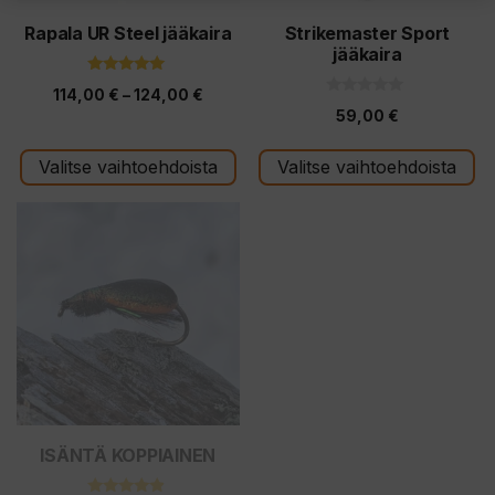
valinnat
valinnat
.
tuotteen
tuotteen
Rapala UR Steel jääkaira
Strikemaster Sport
jääkaira
sivulla.
sivulla.
5.00
Hintaluokka:
114,00
€
–
124,00
€
5:stä
0
59,00
€
5
114,00 €
:
s
-
t
Valitse vaihtoehdoista
Valitse vaihtoehdoista
ä
124,00 €
Tällä
tuotteella
on
useampi
muunnelma.
Voit
tehdä
valinnat
tuotteen
ISÄNTÄ KOPPIAINEN
sivulla.