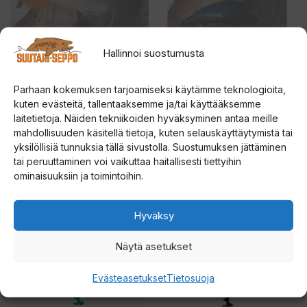
Voit
Voit
e
tehdä
tehdä
t
valinnat
valinnat
o
Hallinnoi suostumusta
tuotteen
tuotteen
PERUS-VALKO
YÖN SUKELTAJA
d
KOPPIAINEN
KOPPIAINEN
sivulla.
sivulla.
o
Parhaan kokemuksen tarjoamiseksi käytämme teknologioita,
kuten evästeitä, tallentaaksemme ja/tai käyttääksemme
t
4.71
4.67
14,00
€
14,00
€
laitetietoja. Näiden tekniikoiden hyväksyminen antaa meille
5:stä
5:stä
u
mahdollisuuden käsitellä tietoja, kuten selauskäyttäytymistä tai
s
yksilöllisiä tunnuksia tällä sivustolla. Suostumuksen jättäminen
Valitse vaihtoehdoista
Valitse vaihtoehdoista
l
tai peruuttaminen voi vaikuttaa haitallisesti tiettyihin
ominaisuuksiin ja toimintoihin.
Tällä
Tällä
i
tuotteella
tuotteella
s
Hyväksy
on
on
t
useampi
useampi
a
Näytä asetukset
muunnelma.
muunnelma.
l
Voit
Voit
l
Evästeasetukset
Tietosuoja
tehdä
tehdä
e