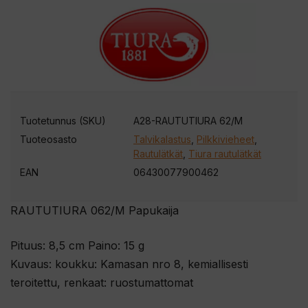
o
s
o
i
t
t
Tuotetunnus (SKU)
A28-RAUTUTIURA 62/M
e
Tuoteosasto
Talvikalastus
,
Pilkkivieheet
,
e
Rautulätkät
,
Tiura rautulätkät
s
EAN
06430077900462
i
l
RAUTUTIURA 062/M Papukaija
i
i
Pituus: 8,5 cm Paino: 15 g
t
Kuvaus: koukku: Kamasan nro 8, kemiallisesti
t
teroitettu, renkaat: ruostumattomat
y