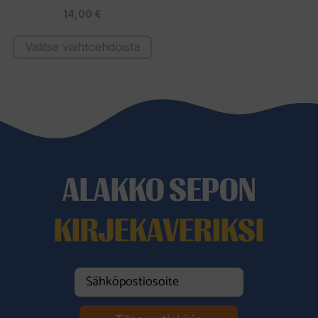
4.67
14,00
€
5:stä
Valitse vaihtoehdoista
ALAKKO SEPON
KIRJEKAVERIKSI