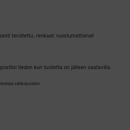
esti teroitettu, renkaat: ruostumattomat
postiisi tiedon kun tuotetta on jälleen saatavilla.
viestejä sähköpostiini.