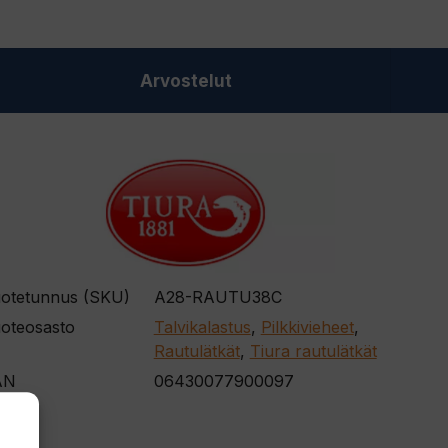
Arvostelut
otetunnus (SKU)
A28-RAUTU38C
oteosasto
Talvikalastus
,
Pilkkivieheet
,
Rautulätkät
,
Tiura rautulätkät
AN
06430077900097