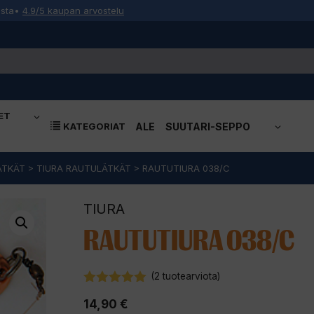
osta
•
4.9/5 kaupan arvostelu
ET
KATEGORIAT
ALE
SUUTARI-SEPPO
ÄTKÄT
>
TIURA RAUTULÄTKÄT
>
RAUTUTIURA 038/C
TIURA
RAUTUTIURA 038/C
(
2
tuotearviota)
5.00
5:stä
14,90
€