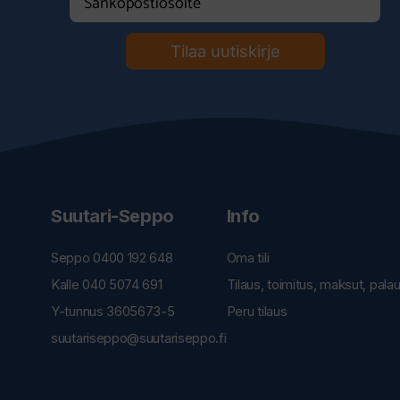
Tilaa uutiskirje
Suutari-Seppo
Info
Seppo 0400 192 648
Oma tili
Kalle 040 5074 691
Tilaus, toimitus, maksut, pala
Y-tunnus 3605673-5
Peru tilaus
suutariseppo@suutariseppo.fi