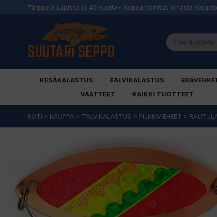
Tärppejä Lapissa jo 40 vuotta
• Nopea toimitus omasta varast
KESÄKALASTUS
TALVIKALASTUS
ERÄVEHKE
VAATTEET
KAIKKI TUOTTEET
Siirry
KOTI
>
KAUPPA
>
TALVIKALASTUS
>
PILKKIVIEHEET
>
RAUTUL
sisältöön