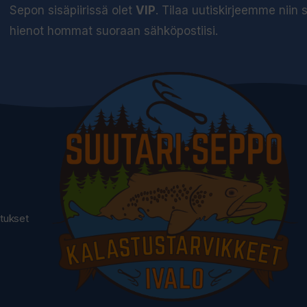
t
Sepon sisäpiirissä olet
VIP
. Tilaa uutiskirjeemme niin
o
hienot hommat suoraan sähköpostiisi.
d
o
t
u
s
l
i
s
t
utukset
a
l
l
e