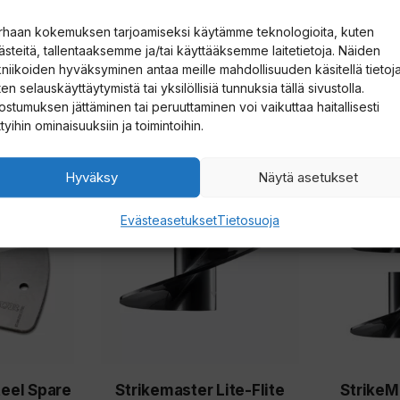
t
t
rhaan kokemuksen tarjoamiseksi käytämme teknologioita, kuten
ästeitä, tallentaaksemme ja/tai käyttääksemme laitetietoja. Näiden
e
kniikoiden hyväksyminen antaa meille mahdollisuuden käsitellä tietoja
e
en selauskäyttäytymistä tai yksilöllisiä tunnuksia tällä sivustolla.
s
ostumuksen jättäminen tai peruuttaminen voi vaikuttaa haitallisesti
ttyihin ominaisuuksiin ja toimintoihin.
i
l
Hyväksy
Näytä asetukset
Tällä
Tällä
i
tuotteella
tuotteella
i
Evästeasetukset
Tietosuoja
on
on
t
useampi
useampi
t
muunnelma.
muunnelm
y
Voit
Voit
ä
tehdä
tehdä
k
valinnat
valinnat
s
teel Spare
Strikemaster Lite-Flite
StrikeMa
tuotteen
tuotteen