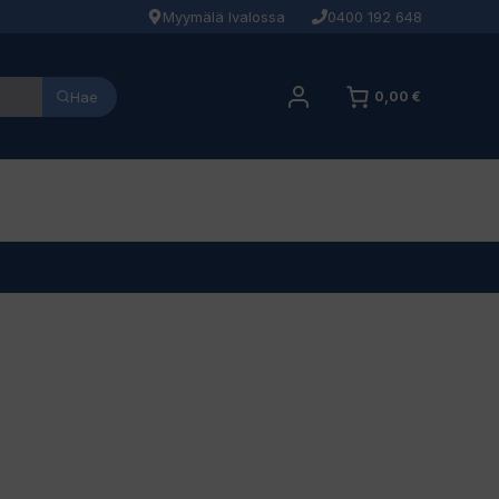
Myymälä Ivalossa
0400 192 648
Hae
0,00 €