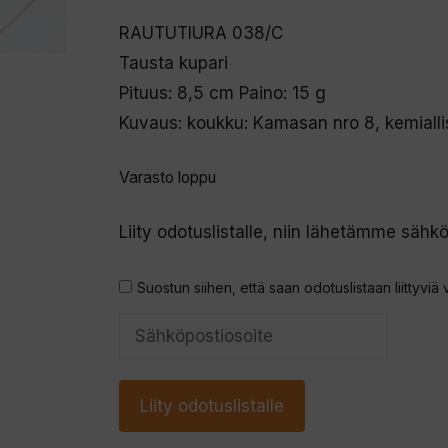
RAUTUTIURA 038/C
Tausta kupari
Pituus: 8,5 cm Paino: 15 g
Kuvaus: koukku: Kamasan nro 8, kemiallis
Varasto loppu
Liity odotuslistalle, niin lähetämme sähkö
Suostun siihen, että saan odotuslistaan liittyviä 
S
y
ö
Liity odotuslistalle
t
ä