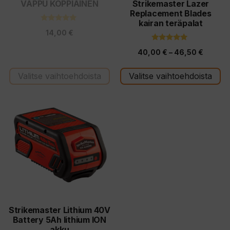
tuotteen
tuotteen
VAPPU KOPPIAINEN
Strikemaster Lazer
Replacement Blades
sivulla.
sivulla.
kairan teräpalat
5.00
14,00
€
5:stä
5.00
Hintalu
40,00
€
–
46,50
€
5:stä
40,00 
Valitse vaihtoehdoista
Valitse vaihtoehdoista
-
46,50 
Strikemaster Lithium 40V
Battery 5Ah lithium ION
akku