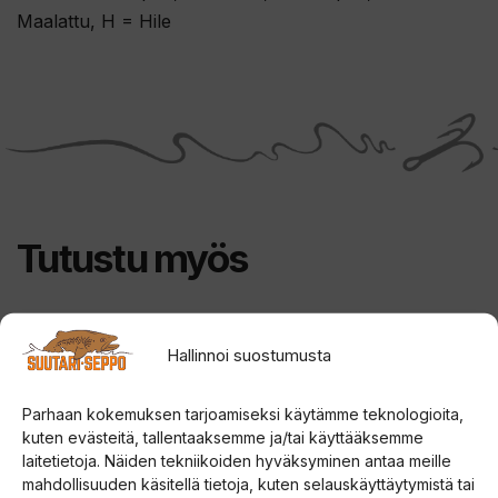
Maalattu, H = Hile
e
t
o
d
o
t
u
s
Tutustu myös
l
i
s
Tällä
t
Hallinnoi suostumusta
tuotteella
a
on
l
Parhaan kokemuksen tarjoamiseksi käytämme teknologioita,
useampi
kuten evästeitä, tallentaaksemme ja/tai käyttääksemme
l
muunnelma.
laitetietoja. Näiden tekniikoiden hyväksyminen antaa meille
e
mahdollisuuden käsitellä tietoja, kuten selauskäyttäytymistä tai
Voit