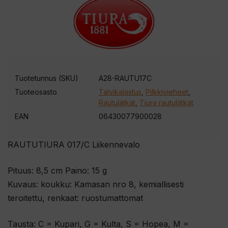
ä
k
s
e
s
i
Tuotetunnus (SKU)
A28-RAUTU17C
t
Tuoteosasto
Talvikalastus
,
Pilkkivieheet
,
ä
Rautulätkät
,
Tiura rautulätkät
m
EAN
06430077900028
ä
n
RAUTUTIURA 017/C Liikennevalo
t
u
Pituus: 8,5 cm Paino: 15 g
o
Kuvaus: koukku: Kamasan nro 8, kemiallisesti
t
teroitettu, renkaat: ruostumattomat
t
Tausta: C = Kupari, G = Kulta, S = Hopea, M =
e