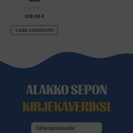
0
229,00
€
5
:
s
t
Lisää ostoskoriin
ä
ALAKKO SEPON
KIRJEKAVERIKSI