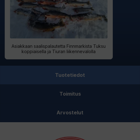
o
s
o
i
t
Asiakkaan saalispalautetta Finnmarkista Tuksu
t
koppiaisella ja Tiuran liikennevalolla
e
e
Tuotetiedot
s
i
l
Toimitus
i
i
Arvostelut
t
t
y