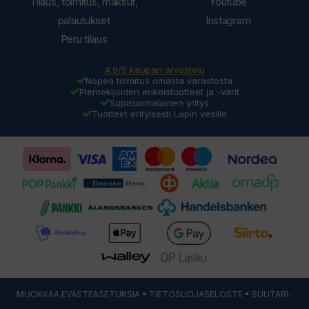
Tilaus, toimitus, maksut,
Youtube
palautukset
Instagram
Peru tilaus
4.9/5 kaupan arvostelu
Nopea toimitus omasta varastosta
Pientekijöiden erikoistuotteet ja -värit
Supisuomalainen yritys
Tuotteet erityisesti Lapin vesille
MUOKKAA EVÄSTEASETUKSIA
•
TIETOSUOJASELOSTE
• SUUTARI-