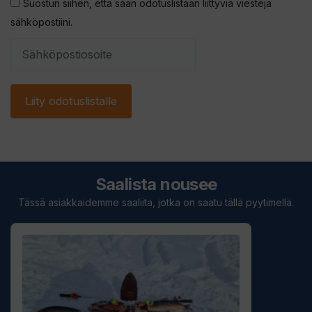
Suostun siihen, että saan odotuslistaan liittyviä viestejä
sähköpostiini.
S
y
ö
Liity odotuslistalle
t
ä
s
ä
h
Saalista nousee
k
Tässä asiakkaidemme saaliita, jotka on saatu tällä pyytimellä.
ö
p
o
s
t
i