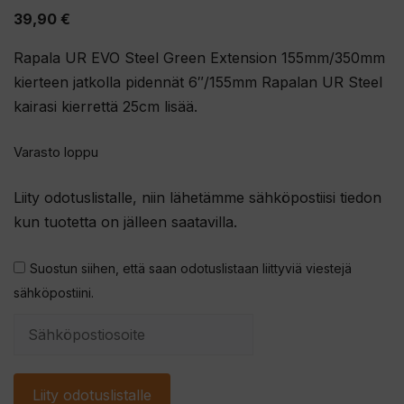
5.00
5:stä
39,90
€
Rapala UR EVO Steel Green Extension 155mm/350mm
kierteen jatkolla pidennät 6″/155mm Rapalan UR Steel
kairasi kierrettä 25cm lisää.
Varasto loppu
Liity odotuslistalle, niin lähetämme sähköpostiisi tiedon
kun tuotetta on jälleen saatavilla.
Suostun siihen, että saan odotuslistaan liittyviä viestejä
sähköpostiini.
S
y
ö
Liity odotuslistalle
t