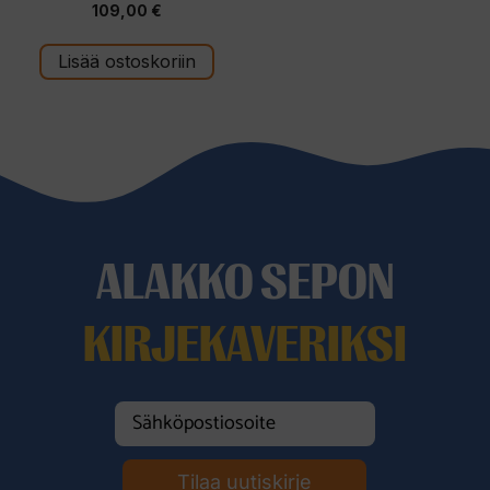
109,00
€
5
:
s
t
Lisää ostoskoriin
ä
ALAKKO SEPON
KIRJEKAVERIKSI
Tilaa uutiskirje