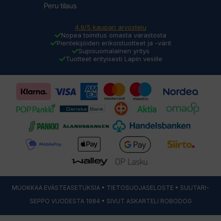
Peru tilaus
4.9/5 kaupan arvostelu
Nopea toimitus omasta varastosta
Pientekijöiden erikoistuotteet ja -värit
Supisuomalainen yritys
Tuotteet erityisesti Lapin vesille
MUOKKAA EVÄSTEASETUKSIA
•
TIETOSUOJASELOSTE
• SUUTARI-
SEPPO VUODESTA 1984 • SIVUT ASKARTELI
ROBODOG