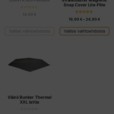
ISÄNTÄ KOPPIAINEN
Strikemaster Magnetic
Snap Cover Lite-Flite
sivulla.
sivulla.
4.67
14,00
€
5:stä
5.00
Hintalu
19,90
€
–
24,90
€
5:stä
19,90 €
Valitse vaihtoehdoista
Valitse vaihtoehdoista
-
24,90 
Väinö Bunker Thermal
XXL lattia
0