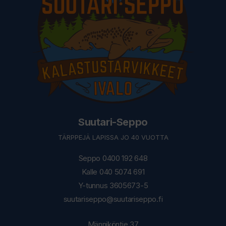
Suutari-Seppo
TÄRPPEJÄ LAPISSA JO 40 VUOTTA
Seppo 0400 192 648
Kalle 040 5074 691
Y-tunnus 3605673-5
suutariseppo@suutariseppo.fi
Männiköntie 37