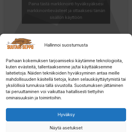
Paina tästä markkinointi hyväksyäksesi
markkinointievästeet ja ottaaksesi tämän
sisällön käyttöön
Hallinnoi suostumusta
Parhaan kokemuksen tarjoamiseksi käytämme teknologioita,
kuten evästeitä, tallentaaksemme ja/tai käyttääksemme
laitetietoja. Näiden tekniikoiden hyväksyminen antaa meille
mahdollisuuden käsitellä tietoja, kuten selauskäyttäytymistä tai
yksilöllisiä tunnuksia tällä sivustolla. Suostumuksen jättäminen
tai peruuttaminen voi vaikuttaa haitallisesti tiettyihin
ominaisuuksiin ja toimintoihin.
Tutustu myös
Hyväksy
Näytä asetukset