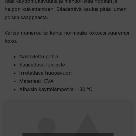
lisää käyttömukavuutta ja mahdollistaa nopean ja
helpon kuivattamisen. Säädettävä kaulus pitää lumen
poissa saappaasta.
Valitse numeroa tai kahta normaalia kokoasi suurempi
koko.
Nastoitettu pohja
Säädettävä lumieste
Irrotettava huopavuori
Materiaali: EVA
Alhaisin käyttölämpötila: −30 °C