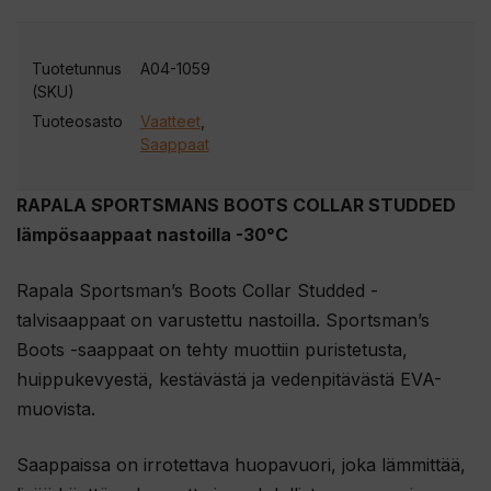
Tuotetunnus
A04-1059
(SKU)
Tuoteosasto
Vaatteet
,
Saappaat
RAPALA SPORTSMANS BOOTS COLLAR STUDDED
lämpösaappaat nastoilla -30°C
Rapala Sportsman’s Boots Collar Studded -
talvisaappaat on varustettu nastoilla. Sportsman’s
Boots -saappaat on tehty muottiin puristetusta,
huippukevyestä, kestävästä ja vedenpitävästä EVA-
muovista.
Saappaissa on irrotettava huopavuori, joka lämmittää,