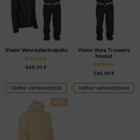
useampi
muunnelma.
Voit
tehdä
valinnat
tuotteen
Vision Vene kalastuspuku
Vision Vene Trousers
housut
sivulla.
5.00
549,00
€
5:stä
5.00
249,00
€
5:stä
Valitse vaihtoehdoista
Valitse vaihtoehdoista
Tällä
ALE!
tuotteella
on
useampi
muunnelma.