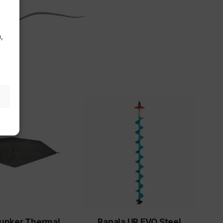
,
Bunker Thermal
Rapala UR EVO Steel