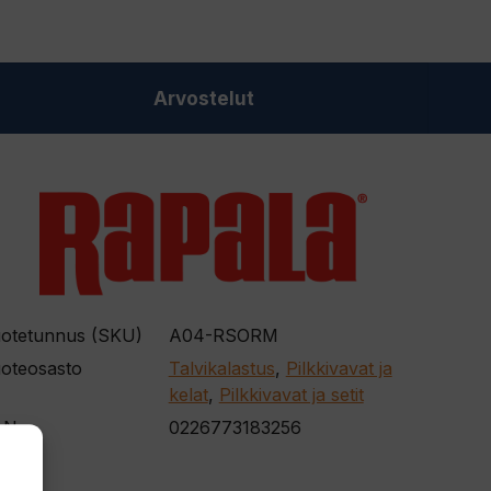
Arvostelut
otetunnus (SKU)
A04-RSORM
oteosasto
Talvikalastus
,
Pilkkivavat ja
kelat
,
Pilkkivavat ja setit
AN
0226773183256