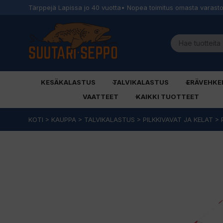
Tärppejä Lapissa jo 40 vuotta
• Nopea toimitus omasta varast
KESÄKALASTUS
TALVIKALASTUS
ERÄVEHKE
VAATTEET
KAIKKI TUOTTEET
Siirry
KOTI
>
KAUPPA
>
TALVIKALASTUS
>
PILKKIVAVAT JA KELAT
>
sisältöön