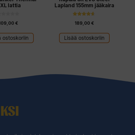
XL lattia
Lapland 155mm jääkaira
4.50
109,00
€
189,00
€
5:stä
s
ä ostoskoriin
Lisää ostoskoriin
KSI