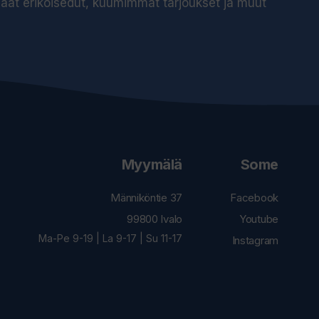
 saat erikoisedut, kuumimmat tarjoukset ja muut
Myymälä
Some
Männiköntie 37
Facebook
99800 Ivalo
Youtube
Ma-Pe 9-19 | La 9-17 | Su 11-17
Instagram