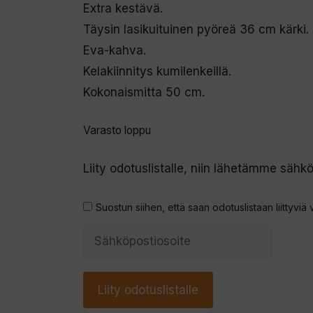
Extra kestävä.
Täysin lasikuituinen pyöreä 36 cm kärki.
Eva-kahva.
Kelakiinnitys kumilenkeillä.
Kokonaismitta 50 cm.
Varasto loppu
Liity odotuslistalle, niin lähetämme sähkö
Suostun siihen, että saan odotuslistaan liittyviä 
S
y
ö
Liity odotuslistalle
t