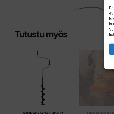
Pa
ev
te
kut
Su
Tutustu myös
tie
Tällä
Tällä
tuotteella
tuotteella
on
on
useampi
useampi
muunnelma.
muunnelma.
Voit
Voit
tehdä
tehdä
valinnat
valinnat
Strikemaster Sport
ORANSSI KO