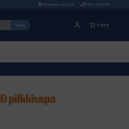
Myymälä Ivalossa
0400 192 648
Hae
0,00 €
D pilkkivapa