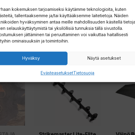
t
rhaan kokemuksen tarjoamiseksi käytämme teknologioita, kuten
t
ästeitä, tallentaaksemme ja/tai käyttääksemme laitetietoja. Näiden
e
kniikoiden hyväksyminen antaa meille mahdollisuuden käsitellä tietoja
en selauskäyttäytymistä tai yksilöllisiä tunnuksia tällä sivustolla.
e
ostumuksen jättäminen tai peruuttaminen voi vaikuttaa haitallisesti
s
ttyihin ominaisuuksiin ja toimintoihin.
i
l
Hyväksy
Näytä asetukset
Tällä
i
tuotteella
Evästeasetukset
Tietosuoja
i
on
t
useampi
t
muunnelma.
y
Voit
ä
tehdä
k
valinnat
s
STAJA
Strikemaster Lite-Flite
Väinö 