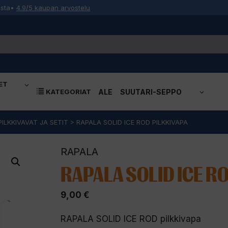
osta
•
4.9/5 kaupan arvostelu
ET
KATEGORIAT
ALE
SUUTARI-SEPPO
PILKKIVAVAT JA SETIT
>
RAPALA SOLID ICE ROD PILKKIVAPA
RAPALA
RAPALA SOLID ICE RO
9,00
€
RAPALA SOLID ICE ROD pilkkivapa