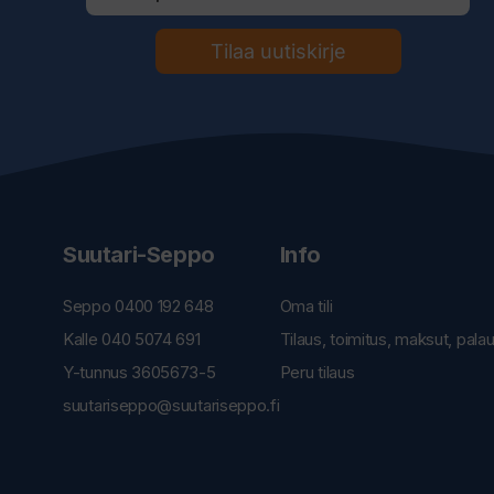
Tilaa uutiskirje
Suutari-Seppo
Info
Seppo 0400 192 648
Oma tili
Kalle 040 5074 691
Tilaus, toimitus, maksut, pala
Y-tunnus 3605673-5
Peru tilaus
suutariseppo@suutariseppo.fi