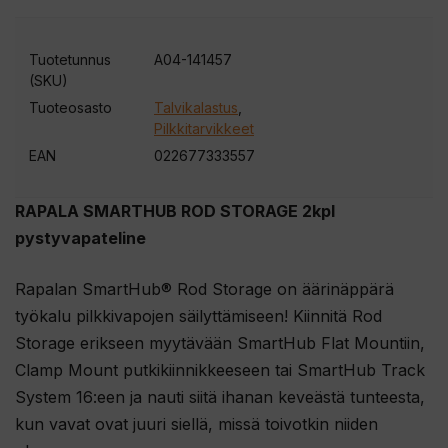
t
t
Tuotetunnus
A04-141457
e
(SKU)
e
Tuoteosasto
Talvikalastus
,
s
Pilkkitarvikkeet
i
EAN
022677333557
l
i
RAPALA SMARTHUB ROD STORAGE 2kpl
i
pystyvapateline
t
t
Rapalan SmartHub® Rod Storage on äärinäppärä
y
työkalu pilkkivapojen säilyttämiseen! Kiinnitä Rod
ä
Storage erikseen myytävään SmartHub Flat Mountiin,
k
Clamp Mount putkikiinnikkeeseen tai SmartHub Track
s
System 16:een ja nauti siitä ihanan keveästä tunteesta,
e
kun vavat ovat juuri siellä, missä toivotkin niiden
s