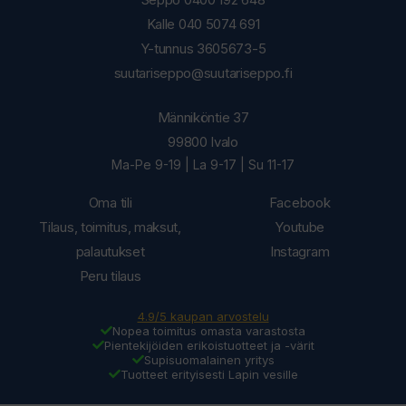
Kalle 040 5074 691
Y-tunnus 3605673-5
suutariseppo@suutariseppo.fi
Männiköntie 37
99800 Ivalo
Ma-Pe 9-19 | La 9-17 | Su 11-17
Oma tili
Facebook
Tilaus, toimitus, maksut,
Youtube
palautukset
Instagram
Peru tilaus
4.9/5 kaupan arvostelu
Nopea toimitus omasta varastosta
Pientekijöiden erikoistuotteet ja -värit
Supisuomalainen yritys
Tuotteet erityisesti Lapin vesille