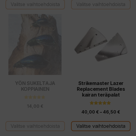
Valitse vaihtoehdoista
Valitse vaihtoehdoista
Tällä
Tällä
tuotteella
tuotteella
on
on
useampi
useampi
muunnelma.
muunnelma.
Voit
Voit
tehdä
tehdä
valinnat
valinnat
tuotteen
tuotteen
YÖN SUKELTAJA
Strikemaster Lazer
KOPPIAINEN
Replacement Blades
sivulla.
sivulla.
kairan teräpalat
4.67
14,00
€
5:stä
5.00
Hintalu
40,00
€
–
46,50
€
5:stä
40,00 
Valitse vaihtoehdoista
Valitse vaihtoehdoista
-