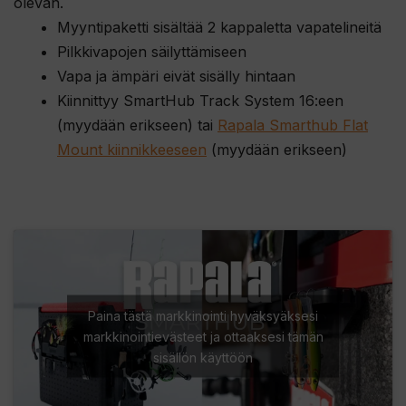
olevan.
i
Myyntipaketti sisältää 2 kappaletta vapatelineitä
t
Pilkkivapojen säilyttämiseen
ä
Vapa ja ämpäri eivät sisälly hintaan
m
Kiinnittyy SmartHub Track System 16:een
ä
(myydään erikseen) tai
Rapala Smarthub Flat
n
Mount kiinnikkeeseen
(myydään erikseen)
t
u
o
t
t
e
Paina tästä markkinointi hyväksyäksesi
e
markkinointievästeet ja ottaaksesi tämän
t
sisällön käyttöön
o
d