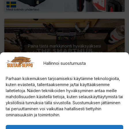
o
t
u
s
l
i
Paina tästä markkinointi hyväksyäksesi
s
markkinointievästeet ja ottaaksesi tämän
t
sisällön käyttöön
Hallinnoi suostumusta
a
l
Parhaan kokemuksen tarjoamiseksi käytämme teknologioita,
l
kuten evästeitä, tallentaaksemme ja/tai käyttääksemme
e
laitetietoja. Näiden tekniikoiden hyväksyminen antaa meille
.
mahdollisuuden käsitellä tietoja, kuten selauskäyttäytymistä tai
yksilöllisiä tunnuksia tällä sivustolla. Suostumuksen jättäminen
tai peruuttaminen voi vaikuttaa haitallisesti tiettyihin
ominaisuuksiin ja toimintoihin.