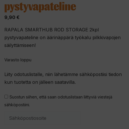
pystyvapateline
9,90
€
RAPALA SMARTHUB ROD STORAGE 2kpl
pystyvapateline on äärinäppärä työkalu pilkkivapojen
säilyttämiseen!
Varasto loppu
Liity odotuslistalle, niin lähetämme sähköpostiisi tiedon
kun tuotetta on jälleen saatavilla.
Suostun siihen, että saan odotuslistaan liittyviä viestejä
sähköpostiini.
S
y