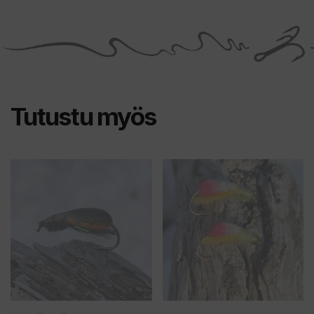
Tutustu myös
Tällä
Tällä
tuotteella
tuotteella
on
on
useampi
useampi
muunnelma.
muunnelma.
Voit
Voit
tehdä
tehdä
valinnat
valinnat