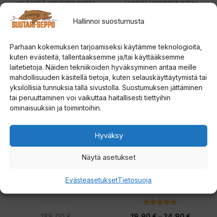
tuotteen
tuotteen
ISÄNTÄ KOPPIAINEN
VAPPU KOPPIAINEN
sivulla.
sivulla.
Hallinnoi suostumusta
4.67
5.00
14,00
€
14,00
€
5:stä
5:stä
Parhaan kokemuksen tarjoamiseksi käytämme teknologioita,
Valitse vaihtoehdoista
Valitse vaihtoehdoista
kuten evästeitä, tallentaaksemme ja/tai käyttääksemme
laitetietoja. Näiden tekniikoiden hyväksyminen antaa meille
Tällä
mahdollisuuden käsitellä tietoja, kuten selauskäyttäytymistä tai
tuotteella
yksilöllisiä tunnuksia tällä sivustolla. Suostumuksen jättäminen
tai peruuttaminen voi vaikuttaa haitallisesti tiettyihin
on
ominaisuuksiin ja toimintoihin.
useampi
muunnelma.
Hyväksy
Voit
tehdä
Näytä asetukset
valinnat
tuotteen
Väinö Bunker 3
Strikemaster Magnetic
Evästeasetukset
Tietosuoja
pilkkiteltta
Snap Cover Lite-Flite
sivulla.
0
5.00
Hintalu
189,00
€
19,90
€
–
24,90
€