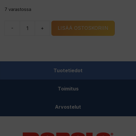
7 varastossa
-
+
LISÄÄ OSTOSKORIIN
Rapala
Skimmer
Big
5"
sohjokauha
Tuotetiedot
määrä
Toimitus
Arvostelut