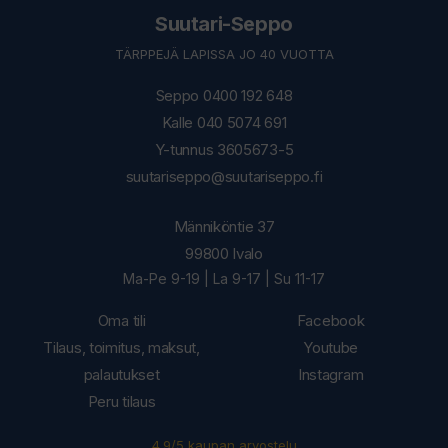
Suutari-Seppo
TÄRPPEJÄ LAPISSA JO 40 VUOTTA
Seppo 0400 192 648
Kalle 040 5074 691
Y-tunnus 3605673-5
suutariseppo@suutariseppo.fi
Männiköntie 37
99800 Ivalo
Ma-Pe 9-19 | La 9-17 | Su 11-17
Oma tili
Facebook
Tilaus, toimitus, maksut,
Youtube
palautukset
Instagram
Peru tilaus
4.9/5 kaupan arvostelu