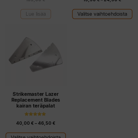
5
5:stä
:
19,90 €
s
t
Lue lisää
Valitse vaihtoehdoista
-
ä
24,90 
Tällä
tuotteella
on
useampi
muunnelma.
Voit
tehdä
valinnat
tuotteen
Strikemaster Lazer
Replacement Blades
sivulla.
kairan teräpalat
5.00
Hintaluokka:
40,00
€
–
46,50
€
5:stä
40,00 €
Valitse vaihtoehdoista