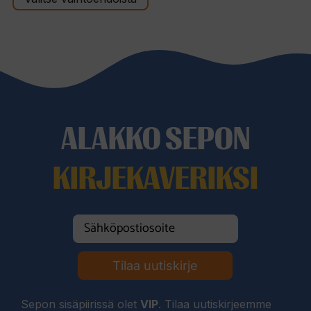
-
46,50 €
ALAKKO SEPON
KIRJEKAVERIKSI
Tilaa uutiskirje
Sepon sisäpiirissä olet
VIP
. Tilaa uutiskirjeemme