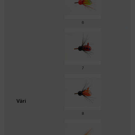
6
7
Väri
8