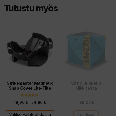
Tutustu myös
Tällä
tuotteella
on
useampi
muunnelma.
Voit
tehdä
valinnat
tuotteen
Strikemaster Magnetic
Väinö Bunker 3
Snap Cover Lite-Flite
pilkkiteltta
sivulla.
5.00
0
Hintaluokka:
19,90
€
–
24,90
€
189,00
€
5:stä
5
:
19,90 €
s
t
Valitse vaihtoehdoista
Lue lisää