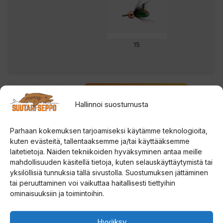
15
-
+
LISÄÄ OSTOSKORIIN
Markku
Hallinnoi suostumusta
Autio
MA
Parhaan kokemuksen tarjoamiseksi käytämme teknologioita,
kuten evästeitä, tallentaaksemme ja/tai käyttääksemme
Rautu-
laitetietoja. Näiden tekniikoiden hyväksyminen antaa meille
Mutu
mahdollisuuden käsitellä tietoja, kuten selauskäyttäytymistä tai
Tuotetiedot
Mormuska
yksilöllisiä tunnuksia tällä sivustolla. Suostumuksen jättäminen
määrä
tai peruuttaminen voi vaikuttaa haitallisesti tiettyihin
ominaisuuksiin ja toimintoihin.
Toimitus
Hyväksy