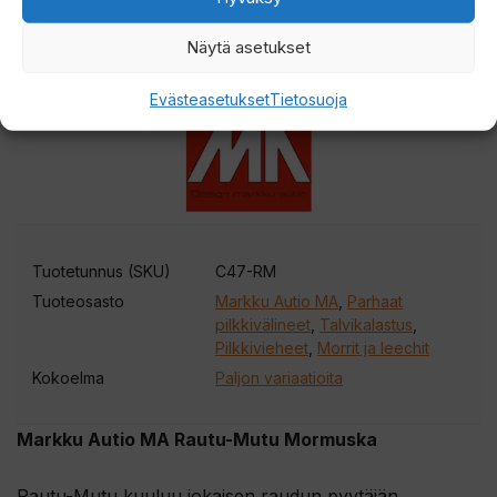
Arvostelut
Näytä asetukset
Evästeasetukset
Tietosuoja
Tuotetunnus (SKU)
C47-RM
Tuoteosasto
Markku Autio MA
,
Parhaat
pilkkivälineet
,
Talvikalastus
,
Pilkkivieheet
,
Morrit ja leechit
Kokoelma
Paljon variaatioita
Markku Autio MA Rautu-Mutu Mormuska
Rautu-Mutu kuuluu jokaisen raudun pyytäjän