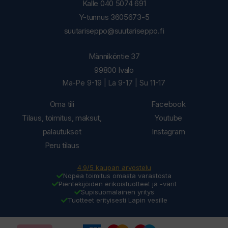
Kalle 040 5074 691
Y-tunnus 3605673-5
suutariseppo@suutariseppo.fi
Männiköntie 37
99800 Ivalo
Ma-Pe 9-19 | La 9-17 | Su 11-17
Oma tili
Facebook
Tilaus, toimitus, maksut,
Youtube
palautukset
Instagram
Peru tilaus
4.9/5 kaupan arvostelu
Nopea toimitus omasta varastosta
Pientekijöiden erikoistuotteet ja -värit
Supisuomalainen yritys
Tuotteet erityisesti Lapin vesille