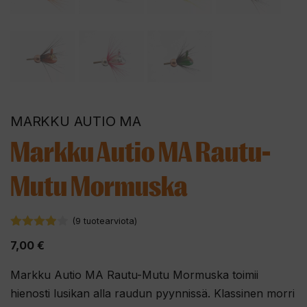
MARKKU AUTIO MA
Markku Autio MA Rautu-
Mutu Mormuska
(
9
tuotearviota)
3.89
7,00
€
5:stä
Markku Autio MA Rautu-Mutu Mormuska toimii
hienosti lusikan alla raudun pyynnissä. Klassinen morri