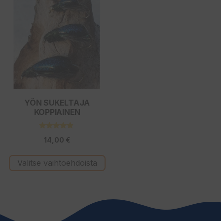
tuotteella
on
useampi
muunnelma.
Voit
tehdä
valinnat
tuotteen
YÖN SUKELTAJA
KOPPIAINEN
sivulla.
4.67
14,00
€
5:stä
Valitse vaihtoehdoista