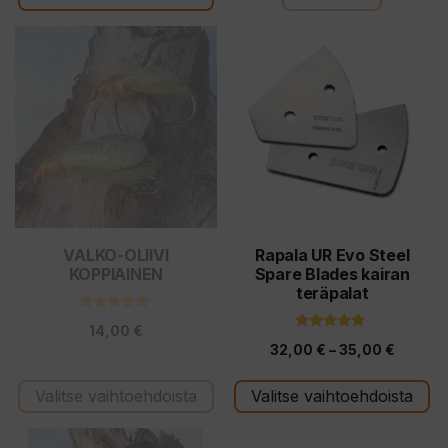
-
ä
24,90 €
Tällä
Tällä
tuotteella
tuotteella
on
on
useampi
useampi
muunnelma.
muunnelma.
Voit
Voit
tehdä
tehdä
valinnat
valinnat
tuotteen
tuotteen
VALKO-OLIIVI
Rapala UR Evo Steel
KOPPIAINEN
Spare Blades kairan
sivulla.
sivulla.
teräpalat
4.80
14,00
€
5:stä
5.00
Hintalu
32,00
€
–
35,00
€
5:stä
32,00 
Valitse vaihtoehdoista
Valitse vaihtoehdoista
-
35,00 
Tällä