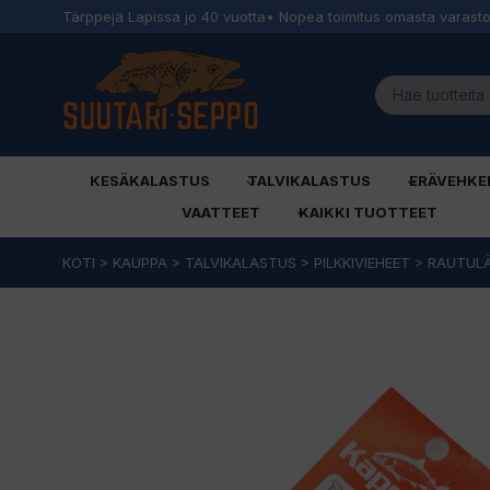
Tärppejä Lapissa jo 40 vuotta
• Nopea toimitus omasta varast
KESÄKALASTUS
TALVIKALASTUS
ERÄVEHKE
VAATTEET
KAIKKI TUOTTEET
Siirry
KOTI
>
KAUPPA
>
TALVIKALASTUS
>
PILKKIVIEHEET
>
RAUTUL
sisältöön