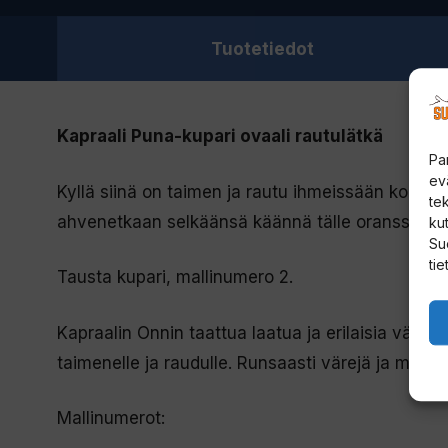
Tuotetiedot
Kapraali Puna-kupari ovaali rautulätkä
Pa
ev
Kyllä siinä on taimen ja rautu ihmeissään ko tämän
te
ahvenetkaan selkäänsä käännä tälle oranssille py
kut
Su
tie
Tausta kupari, mallinumero 2.
Kapraalin Onnin taattua laatua ja erilaisia värity
taimenelle ja raudulle. Runsaasti värejä ja muoto
Mallinumerot: