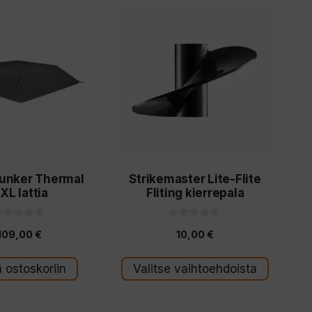
Tällä
tuotteella
on
useampi
muunnelma.
Voit
tehdä
valinnat
Bunker Thermal
Strikemaster Lite-Flite
tuotteen
XL lattia
Fliting kierrepala
sivulla.
0
109,00
€
10,00
€
5
:
s
s
t
ä ostoskoriin
Valitse vaihtoehdoista
ä