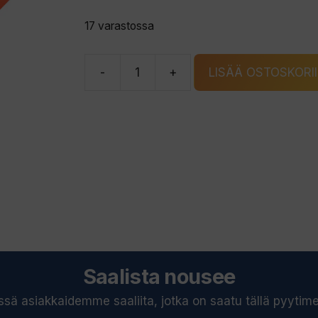
17 varastossa
-
+
LISÄÄ OSTOSKORI
Kapraali
Puna-
kupari
ovaali
rautulätkä
määrä
Saalista nousee
ssä asiakkaidemme saaliita, jotka on saatu tällä pyytimel