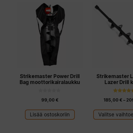
Tällä
tuotteella
on
useampi
muunnelma.
Voit
tehdä
valinnat
Strikemaster Power Drill
Strikemaster L
tuotteen
Bag moottorikairalaukku
Lazer Drill 
sivulla.
0
4.67
99,00
€
185,00
€
–
20
5
5:stä
:
s
t
Lisää ostoskoriin
Valitse vaihto
ä