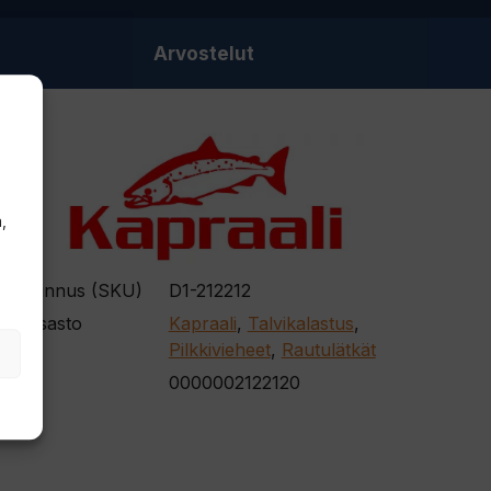
Arvostelut
,
otetunnus (SKU)
D1-212212
oteosasto
Kapraali
,
Talvikalastus
,
Pilkkivieheet
,
Rautulätkät
AN
0000002122120