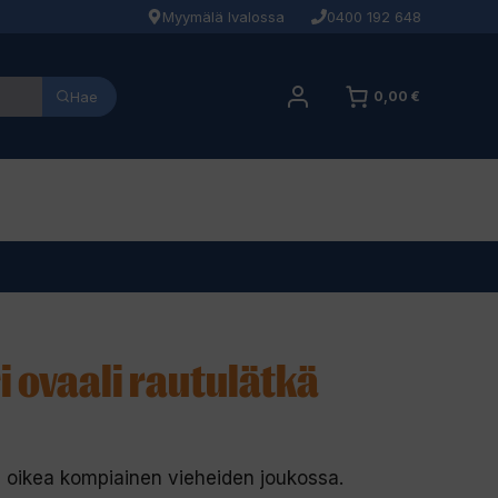
Myymälä Ivalossa
0400 192 648
Hae
0,00 €
 ovaali rautulätkä
n oikea kompiainen vieheiden joukossa.