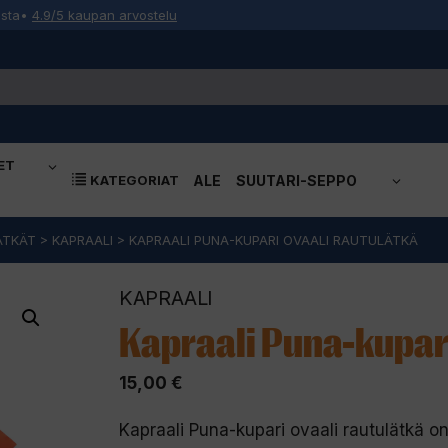
osta
•
4.9/5 kaupan arvostelu
ET
KATEGORIAT
ALE
SUUTARI-SEPPO
ÄTKÄT
>
KAPRAALI
>
KAPRAALI PUNA-KUPARI OVAALI RAUTULÄTKÄ
KAPRAALI
Kapraali Puna-kupari
15,00
€
Kapraali Puna-kupari ovaali rautulätkä o