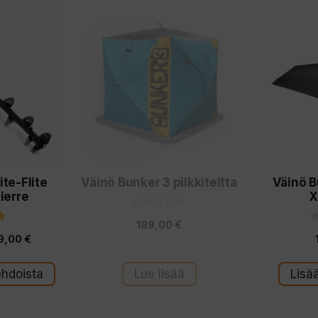
ite-Flite
Väinö Bunker 3 pilkkiteltta
Väinö 
kierre
X
0
189,00
€
5
0
:
Hintaluokka:
9,00
€
5
s
:
t
185,00 €
ä
t
ehdoista
Lue lisää
Lisä
-
ä
209,00 €