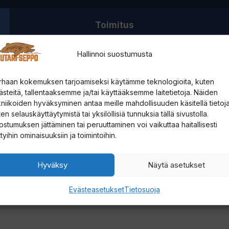
Toimitus
Hallinnoi suostumusta
rhaan kokemuksen tarjoamiseksi käytämme teknologioita, kuten
ästeitä, tallentaaksemme ja/tai käyttääksemme laitetietoja. Näiden
 näkkee. Pakko iskeä kiinni heti. Eikä net harrit ja
kniikoiden hyväksyminen antaa meille mahdollisuuden käsitellä tietoja
ytäjälle.
en selauskäyttäytymistä tai yksilöllisiä tunnuksia tällä sivustolla.
ostumuksen jättäminen tai peruuttaminen voi vaikuttaa haitallisesti
Tu
ttyihin ominaisuuksiin ja toimintoihin.
Tu
Hyväksy
Näytä asetukset
ksiä kannattaa kokeilla ahvenelle, harjukselle,
E
ja.
Evästeasetukset
Tietosuoja