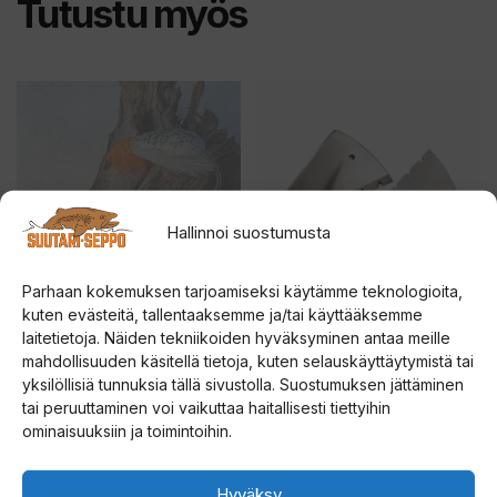
Tutustu myös
Tällä
Tällä
tuotteella
tuotteella
on
on
useampi
useampi
muunnelma.
muunnelma.
Hallinnoi suostumusta
Voit
Voit
tehdä
tehdä
Parhaan kokemuksen tarjoamiseksi käytämme teknologioita,
valinnat
valinnat
kuten evästeitä, tallentaaksemme ja/tai käyttääksemme
tuotteen
tuotteen
PERUS-VALKO
Strikemaster Lazer
laitetietoja. Näiden tekniikoiden hyväksyminen antaa meille
KOPPIAINEN
Replacement Blades
mahdollisuuden käsitellä tietoja, kuten selauskäyttäytymistä tai
sivulla.
sivulla.
kairan teräpalat
yksilöllisiä tunnuksia tällä sivustolla. Suostumuksen jättäminen
tai peruuttaminen voi vaikuttaa haitallisesti tiettyihin
4.71
14,00
€
5:stä
5.00
ominaisuuksiin ja toimintoihin.
Hintalu
40,00
€
–
46,50
€
5:stä
40,00 
Valitse vaihtoehdoista
Valitse vaihtoehdoista
Hyväksy