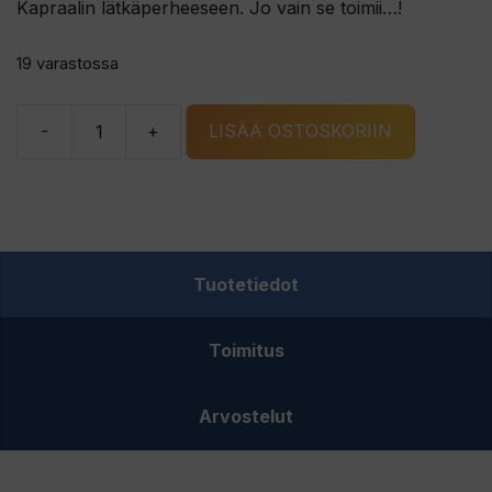
Kapraalin lätkäperheeseen. Jo vain se toimii…!
19 varastossa
-
+
LISÄÄ OSTOSKORIIN
Kapraali
Puna-
hopea
ruutu
rautulätkä
Tuotetiedot
määrä
Toimitus
Arvostelut