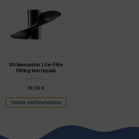
tuotteella
on
useampi
muunnelma.
Voit
tehdä
valinnat
tuotteen
Strikemaster Lite-Flite
Fliting kierrepala
sivulla.
0
10,00
€
5
:
s
t
Valitse vaihtoehdoista
ä