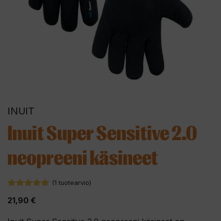
INUIT
Inuit Super Sensitive 2.0
neopreeni käsineet
(
1
tuotearvio)
5.00
5:stä
21,90
€