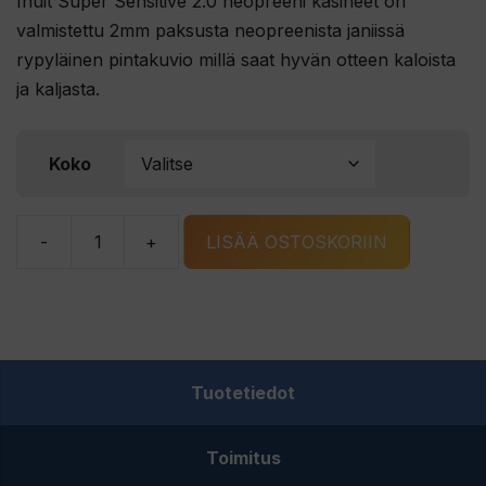
Inuit Super Sensitive 2.0 neopreeni käsineet on
valmistettu 2mm paksusta neopreenista janiissä
rypyläinen pintakuvio millä saat hyvän otteen kaloista
ja kaljasta.
Koko
-
+
LISÄÄ OSTOSKORIIN
Inuit
Super
Sensitive
2.0
neopreeni
Tuotetiedot
käsineet
määrä
Toimitus