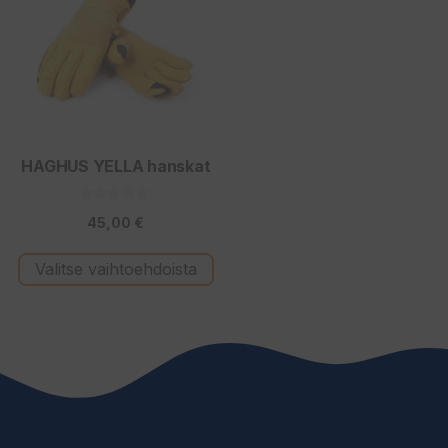
on
useampi
muunnelma.
Voit
tehdä
valinnat
tuotteen
HAGHUS YELLA hanskat
sivulla.
0
45,00
€
5
:
s
t
Valitse vaihtoehdoista
ä