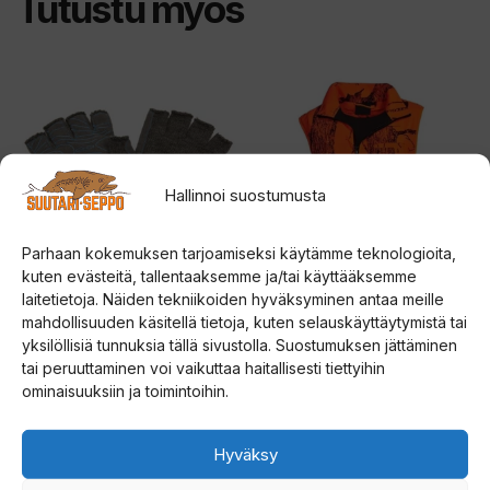
Tutustu myös
Tällä
Tällä
tuotteella
tuotteella
on
on
useampi
useampi
Hallinnoi suostumusta
muunnelma.
muunnelma.
Voit
Voit
Parhaan kokemuksen tarjoamiseksi käytämme teknologioita,
tehdä
tehdä
kuten evästeitä, tallentaaksemme ja/tai käyttääksemme
valinnat
valinnat
laitetietoja. Näiden tekniikoiden hyväksyminen antaa meille
mahdollisuuden käsitellä tietoja, kuten selauskäyttäytymistä tai
tuotteen
tuotteen
Vision Scout Glove
Bear Claw Metsästysliivi
merinovilla hanskat
yksilöllisiä tunnuksia tällä sivustolla. Suostumuksen jättäminen
sivulla.
sivulla.
tai peruuttaminen voi vaikuttaa haitallisesti tiettyihin
0
33,00
€
ominaisuuksiin ja toimintoihin.
5
0
:
39,90
€
5
s
:
t
s
ä
Hyväksy
t
Valitse vaihtoehdoista
Valitse vaihtoehdoista
ä