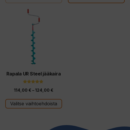
ä
Tällä
tuotteella
on
useampi
muunnelma.
Voit
tehdä
valinnat
tuotteen
Rapala UR Steel jääkaira
sivulla.
5.00
Hintaluokka:
114,00
€
–
124,00
€
5:stä
114,00 €
Valitse vaihtoehdoista
-
124,00 €