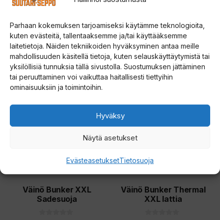
Parhaan kokemuksen tarjoamiseksi käytämme teknologioita,
kuten evästeitä, tallentaaksemme ja/tai käyttääksemme
Tutustu myös
laitetietoja. Näiden tekniikoiden hyväksyminen antaa meille
mahdollisuuden käsitellä tietoja, kuten selauskäyttäytymistä tai
yksilöllisiä tunnuksia tällä sivustolla. Suostumuksen jättäminen
tai peruuttaminen voi vaikuttaa haitallisesti tiettyihin
ominaisuuksiin ja toimintoihin.
Hyväksy
Näytä asetukset
Evästeasetukset
Tietosuoja
Väinö Bunker XXL
Väinö Bunker Thermal
Sadesuoja
XXL lattia