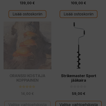
0
0
139,00
€
109,00
€
5
5
:
:
s
s
t
t
Lisää ostoskoriin
Lisää ostoskoriin
ä
ä
Tällä
Tällä
tuotteella
tuotteella
on
on
useampi
useampi
muunnelma.
muunnelma.
Voit
Voit
tehdä
tehdä
valinnat
valinnat
tuotteen
tuotteen
ORANSSI KOSTAJA
Strikemaster Sport
KOPPIAINEN
jääkaira
sivulla.
sivulla.
5.00
0
14,00
€
59,00
€
5:stä
5
:
s
t
Valitse vaihtoehdoista
Valitse vaihtoehdoista