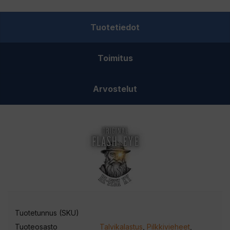
Eye
Lux-
Tuotetiedot
Ratling-
valopilkki
Toimitus
määrä
Arvostelut
Tuotetunnus (SKU)
Tuoteosasto
Talvikalastus
,
Pilkkivieheet
,