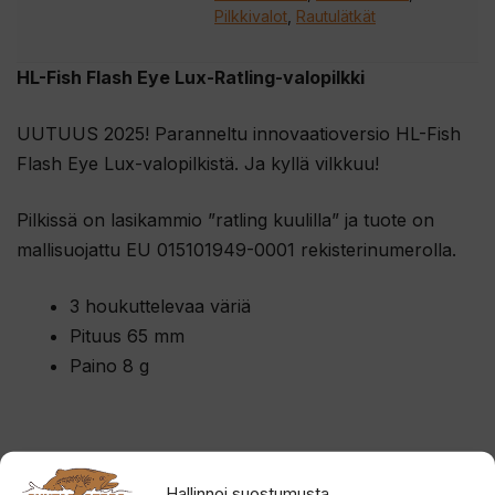
Pilkkivalot
,
Rautulätkät
HL-Fish Flash Eye Lux-Ratling-valopilkki
UUTUUS 2025! Paranneltu innovaatioversio HL-Fish
Flash Eye Lux-valopilkistä. Ja kyllä vilkkuu!
Pilkissä on lasikammio ”ratling kuulilla” ja tuote on
mallisuojattu EU 015101949-0001 rekisterinumerolla.
3 houkuttelevaa väriä
Pituus 65 mm
Paino 8 g
Hallinnoi suostumusta