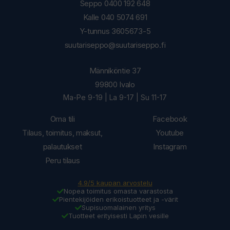
Seppo 0400 192 648
Kalle 040 5074 691
Y-tunnus 3605673-5
suutariseppo@suutariseppo.fi
Männiköntie 37
99800 Ivalo
Ma-Pe 9-19 | La 9-17 | Su 11-17
Oma tili
Facebook
Tilaus, toimitus, maksut,
Youtube
palautukset
Instagram
Peru tilaus
4.9/5 kaupan arvostelu
Nopea toimitus omasta varastosta
Pientekijöiden erikoistuotteet ja -värit
Supisuomalainen yritys
Tuotteet erityisesti Lapin vesille