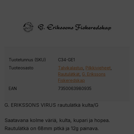
Tuotetunnus (SKU)
C34-GE1
Tuoteosasto
Talvikalastus
,
Pilkkivieheet
,
Rautulätkät
,
G. Erikssons
Fiskeredskap
EAN
7350063980935
G. ERIKSSONS VIRUS rautulätkä kulta/G
Saatavana kolme väriä, kulta, kupari ja hopea.
Rautulätkä on 68mm pitkä ja 12g painava.