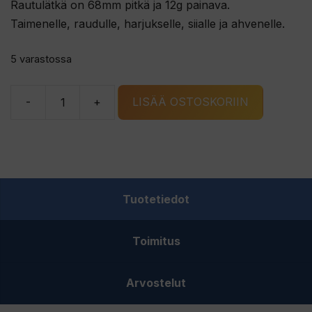
Rautulätkä on 68mm pitkä ja 12g painava.
Taimenelle, raudulle, harjukselle, siialle ja ahvenelle.
5 varastossa
-
+
LISÄÄ OSTOSKORIIN
G.
ERIKSSONS
VIRUS
rautulätkä
kulta/G
Tuotetiedot
määrä
Toimitus
Arvostelut