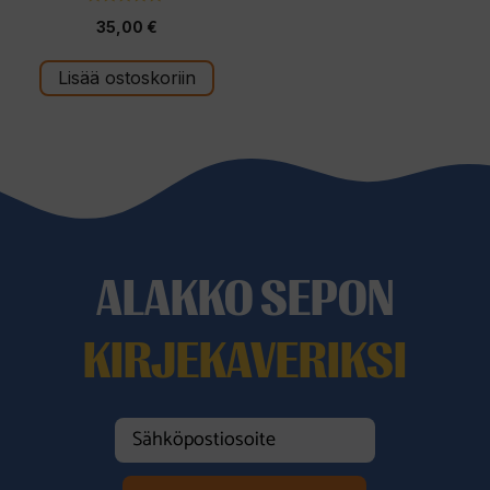
4.60
35,00
€
5:stä
Lisää ostoskoriin
ALAKKO SEPON
KIRJEKAVERIKSI