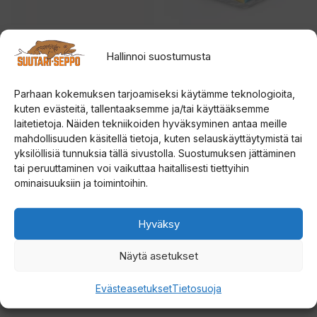
tehdä
valinnat
tuotteen
Strikemaster Lazer
Väinö Bunker 3
Hallinnoi suostumusta
Replacement Blades
pilkkiteltta
sivulla.
kairan teräpalat
0
Parhaan kokemuksen tarjoamiseksi käytämme teknologioita,
189,00
€
5
5.00
kuten evästeitä, tallentaaksemme ja/tai käyttääksemme
:
Hintaluokka:
40,00
€
–
46,50
€
5:stä
s
laitetietoja. Näiden tekniikoiden hyväksyminen antaa meille
t
40,00 €
ä
mahdollisuuden käsitellä tietoja, kuten selauskäyttäytymistä tai
Valitse vaihtoehdoista
Lue lisää
-
yksilöllisiä tunnuksia tällä sivustolla. Suostumuksen jättäminen
46,50 €
tai peruuttaminen voi vaikuttaa haitallisesti tiettyihin
ominaisuuksiin ja toimintoihin.
Hyväksy
Näytä asetukset
Evästeasetukset
Tietosuoja