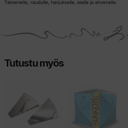
Taimenelle, raudulle, harjukselle, siialle ja ahvenelle.
Tutustu myös
Tällä
tuotteella
on
useampi
muunnelma.
Voit