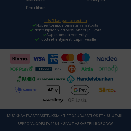
Peru tilaus
4.9/5 kaupan arvostelu
Nopea toimitus omasta varastosta
Pientekijöiden erikoistuotteet ja -värit
Supisuomalainen yritys
Tuotteet erityisesti Lapin vesille
MUOKKAA EVÄSTEASETUKSIA
•
TIETOSUOJASELOSTE
• SUUTARI-
SEPPO VUODESTA 1984 • SIVUT ASKARTELI
ROBODOG