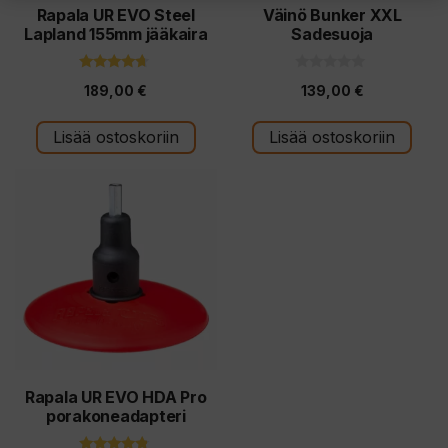
Rapala UR EVO Steel
Väinö Bunker XXL
Lapland 155mm jääkaira
Sadesuoja
4.50
0
189,00
€
139,00
€
5:stä
5
:
s
t
Lisää ostoskoriin
Lisää ostoskoriin
ä
Rapala UR EVO HDA Pro
porakoneadapteri