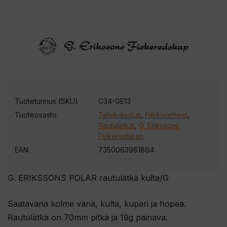
Tuotetunnus (SKU)
C34-GE13
Tuoteosasto
Talvikalastus
,
Pilkkivieheet
,
Rautulätkät
,
G. Erikssons
Fiskeredskap
EAN
7350063981864
G. ERIKSSONS POLAR rautulätkä kulta/G
Saatavana kolme väriä, kulta, kupari ja hopea.
Rautulätkä on 70mm pitkä ja 19g painava.