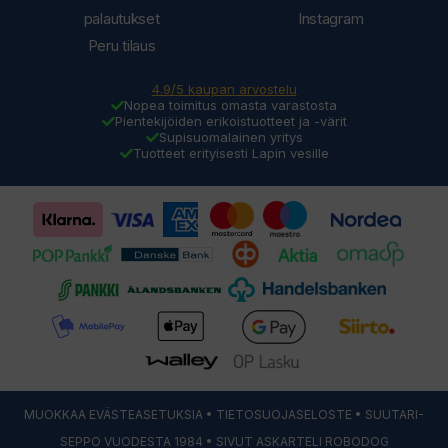
palautukset
Instagram
Peru tilaus
4.9/5 kaupan arvostelu
Nopea toimitus omasta varastosta
Pientekijöiden erikoistuotteet ja -värit
Supisuomalainen yritys
Tuotteet erityisesti Lapin vesille
MUOKKAA EVÄSTEASETUKSIA
•
TIETOSUOJASELOSTE
• SUUTARI-
SEPPO VUODESTA 1984 • SIVUT ASKARTELI
ROBODOG