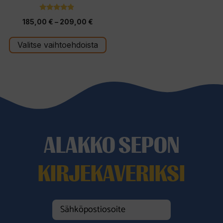
4.67
Hintaluokka:
185,00
€
–
209,00
€
5:stä
185,00 €
Valitse vaihtoehdoista
-
209,00 €
ALAKKO SEPON
KIRJEKAVERIKSI