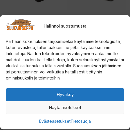
tehdä
valinnat
tuotteen
Strikemaster Lithium 40V
Rapala UR Evo Steel
Battery 5Ah lithium ION
Spare Blades kairan
sivulla.
Hallinnoi suostumusta
akku
teräpalat
Parhaan kokemuksen tarjoamiseksi käytämme teknologioita,
0
5.00
Hintalu
229,00
€
32,00
€
–
35,00
€
5
5:stä
kuten evästeitä, tallentaaksemme ja/tai käyttääksemme
:
32,00 
laitetietoja. Näiden tekniikoiden hyväksyminen antaa meille
s
t
Lisää ostoskoriin
Valitse vaihtoehdoista
mahdollisuuden käsitellä tietoja, kuten selauskäyttäytymistä tai
-
ä
yksilöllisiä tunnuksia tällä sivustolla. Suostumuksen jättäminen
35,00 
Tällä
Tällä
tai peruuttaminen voi vaikuttaa haitallisesti tiettyihin
ominaisuuksiin ja toimintoihin.
tuotteella
tuotteella
on
on
Hyväksy
useampi
useampi
muunnelma.
muunnelma.
Näytä asetukset
Voit
Voit
tehdä
tehdä
Evästeasetukset
Tietosuoja
valinnat
valinnat