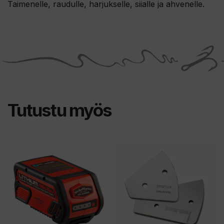
Taimenelle, raudulle, harjukselle, siialle ja ahvenelle.
Tutustu myös
Tällä
tuotteella
on
useampi
muunnelma.
Voit