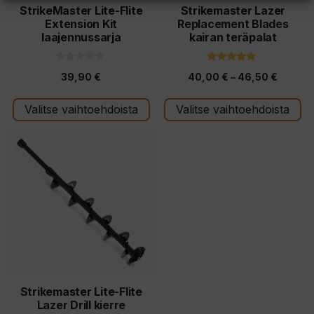
tuotteen
tuotteen
StrikeMaster Lite-Flite
Strikemaster Lazer
Extension Kit
Replacement Blades
sivulla.
sivulla.
laajennussarja
kairan teräpalat
0
5.00
Hintalu
39,90
€
40,00
€
–
46,50
€
5
5:stä
:
40,00 
s
t
Valitse vaihtoehdoista
Valitse vaihtoehdoista
-
ä
46,50 
Tällä
tuotteella
on
useampi
muunnelma.
Voit
tehdä
valinnat
tuotteen
Strikemaster Lite-Flite
Lazer Drill kierre
sivulla.