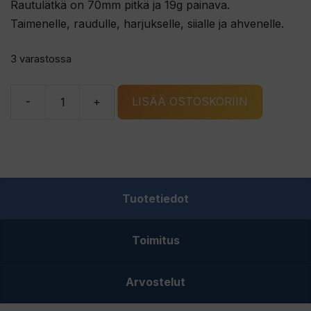
Rautulätkä on 70mm pitkä ja 19g painava.
Taimenelle, raudulle, harjukselle, siialle ja ahvenelle.
3 varastossa
-
+
LISÄÄ OSTOSKORIIN
G.
ERIKSSONS
POLAR
rautulätkä
kulta/G
Tuotetiedot
määrä
Toimitus
Arvostelut