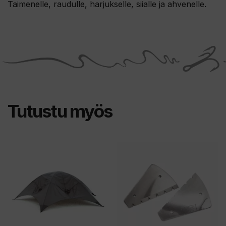
Taimenelle, raudulle, harjukselle, siialle ja ahvenelle.
Tutustu myös
Tällä
tuotteella
on
useampi
muunnelma.
Voit