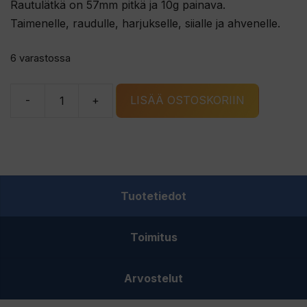
Rautulätkä on 57mm pitkä ja 10g painava.
Taimenelle, raudulle, harjukselle, siialle ja ahvenelle.
6 varastossa
-
+
LISÄÄ OSTOSKORIIN
G.
ERIKSSONS
LILL-
VIRUS
rautulätkä
Tuotetiedot
kupari/K
määrä
Toimitus
Arvostelut