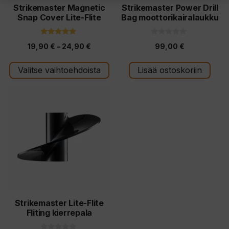
tuotteen
Strikemaster Magnetic
Strikemaster Power Drill
Snap Cover Lite-Flite
Bag moottorikairalaukku
sivulla.
5.00
0
Hintaluokka:
19,90
€
–
24,90
€
99,00
€
5:stä
5
:
19,90 €
s
t
Valitse vaihtoehdoista
Lisää ostoskoriin
-
ä
24,90 €
Tällä
tuotteella
on
useampi
muunnelma.
Voit
tehdä
valinnat
tuotteen
Strikemaster Lite-Flite
Fliting kierrepala
sivulla.