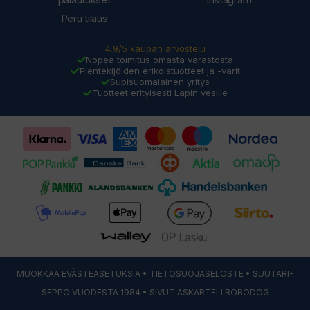
Peru tilaus
4.9/5 kaupan arvostelu
Nopea toimitus omasta varastosta
Pientekijöiden erikoistuotteet ja -värit
Supisuomalainen yritys
Tuotteet erityisesti Lapin vesille
MUOKKAA EVÄSTEASETUKSIA
•
TIETOSUOJASELOSTE
• SUUTARI-
SEPPO VUODESTA 1984 • SIVUT ASKARTELI
ROBODOG