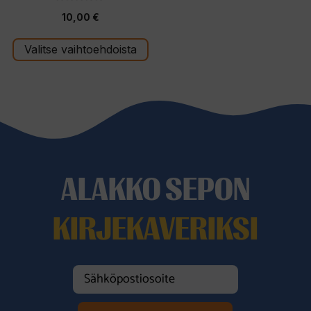
0
10,00
€
5
:
s
t
Valitse vaihtoehdoista
ä
ALAKKO SEPON
KIRJEKAVERIKSI