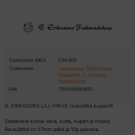
Tuotetunnus (SKU)
C34-GE6
Tuoteosasto
Talvikalastus
,
Pilkkivieheet
,
Rautulätkät
,
G. Erikssons
Fiskeredskap
EAN
7350063980850
G. ERIKSSONS LILL-VIRUS rautulätkä kupari/K
Saatavana kolme väriä, kulta, kupari ja hopea.
Rautulätkä on 57mm pitkä ja 10g painava.