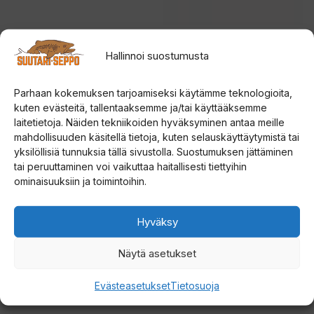
tehdä
valinnat
tuotteen
Väinö Bunker XXXL
Strikemaster Lazer
Hallinnoi suostumusta
Sadesuoja
Replacement Blades
sivulla.
kairan teräpalat
5.00
Parhaan kokemuksen tarjoamiseksi käytämme teknologioita,
159,00
€
5:stä
5.00
kuten evästeitä, tallentaaksemme ja/tai käyttääksemme
Hintalu
40,00
€
–
46,50
€
5:stä
laitetietoja. Näiden tekniikoiden hyväksyminen antaa meille
40,00 
mahdollisuuden käsitellä tietoja, kuten selauskäyttäytymistä tai
Lisää ostoskoriin
Valitse vaihtoehdoista
-
yksilöllisiä tunnuksia tällä sivustolla. Suostumuksen jättäminen
46,50 
tai peruuttaminen voi vaikuttaa haitallisesti tiettyihin
Tällä
ominaisuuksiin ja toimintoihin.
tuotteella
on
Hyväksy
useampi
muunnelma.
Näytä asetukset
Voit
tehdä
Evästeasetukset
Tietosuoja
valinnat