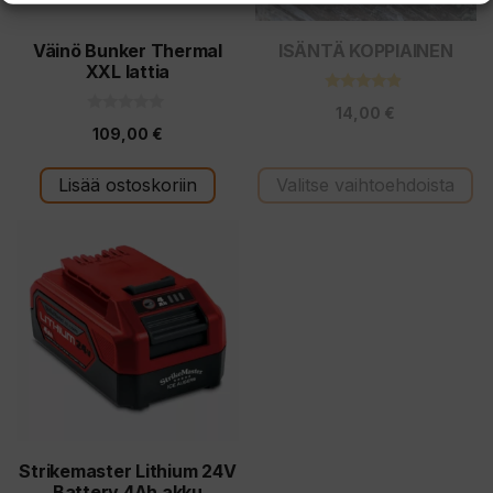
valinnat
tuotteen
Väinö Bunker Thermal
ISÄNTÄ KOPPIAINEN
XXL lattia
sivulla.
4.67
14,00
€
5:stä
0
109,00
€
5
:
s
t
Lisää ostoskoriin
Valitse vaihtoehdoista
ä
Strikemaster Lithium 24V
Battery 4Ah akku