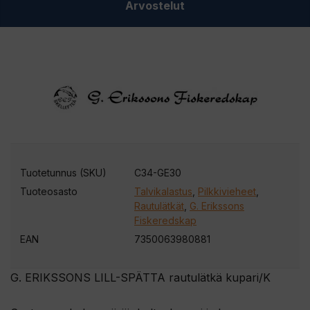
Arvostelut
Tuotetunnus (SKU)
C34-GE30
Tuoteosasto
Talvikalastus
,
Pilkkivieheet
,
Rautulätkät
,
G. Erikssons
Fiskeredskap
EAN
7350063980881
G. ERIKSSONS LILL-SPÄTTA rautulätkä kupari/K