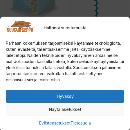
Hallinnoi suostumusta
Väinö Bunker 3
Rapala UR EVO Steel
pilkkiteltta
Lapland 155mm jääkaira
Parhaan kokemuksen tarjoamiseksi käytämme teknologioita,
kuten evästeitä, tallentaaksemme ja/tai käyttääksemme
0
4.50
189,00
€
189,00
€
laitetietoja. Näiden tekniikoiden hyväksyminen antaa meille
5
5:stä
:
mahdollisuuden käsitellä tietoja, kuten selauskäyttäytymistä tai
s
t
Lue lisää
Lisää ostoskoriin
yksilöllisiä tunnuksia tällä sivustolla. Suostumuksen jättäminen
ä
tai peruuttaminen voi vaikuttaa haitallisesti tiettyihin
ominaisuuksiin ja toimintoihin.
Tällä
tuotteella
on
Hyväksy
useampi
Näytä asetukset
muunnelma.
Voit
Evästeasetukset
Tietosuoja
tehdä