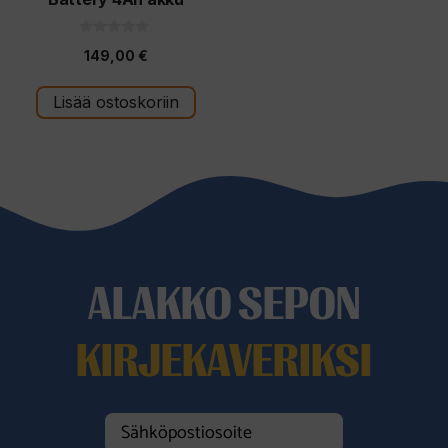
0
149,00
€
5
:
s
t
Lisää ostoskoriin
ä
ALAKKO SEPON
KIRJEKAVERIKSI