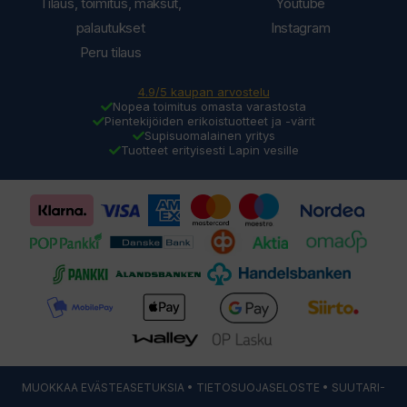
Tilaus, toimitus, maksut,
Youtube
palautukset
Instagram
Peru tilaus
4.9/5 kaupan arvostelu
Nopea toimitus omasta varastosta
Pientekijöiden erikoistuotteet ja -värit
Supisuomalainen yritys
Tuotteet erityisesti Lapin vesille
MUOKKAA EVÄSTEASETUKSIA
•
TIETOSUOJASELOSTE
• SUUTARI-