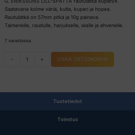
G. ERIKSSONS LILL-SPÄTTA rautulätkä kupari/K
Saatavana kolme väriä, kulta, kupari ja hopea.
Rautulätkä on 57mm pitkä ja 10g painava.
Taimenelle, raudulle, harjukselle, siialle ja ahvenelle.
7 varastossa
-
+
LISÄÄ OSTOSKORIIN
G.
ERIKSSONS
LILL-
SPÄTTA
rautulätkä
Tuotetiedot
kupari/K
määrä
Toimitus