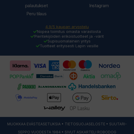
palautukset
Instagram
Peru tilaus
4.9/5 kaupan arvostelu
Nopea toimitus omasta varastosta
Pientekijöiden erikoistuotteet ja -värit
Supisuomalainen yritys
Tuotteet erityisesti Lapin vesille
MUOKKAA EVÄSTEASETUKSIA
•
TIETOSUOJASELOSTE
• SUUTARI-
SEPPO VUODESTA 1984 • SIVUT ASKARTELI
ROBODOG