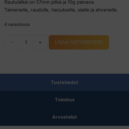
Rautulätkä on 57mm pitkä ja 10g painava.
Taimenelle, raudulle, harjukselle, siialle ja ahvenelle.
4 varastossa
-
+
LISÄÄ OSTOSKORIIN
G.
ERIKSSONS
LILL-
SPÄTTA
rautulätkä
Tuotetiedot
kulta/G
määrä
Toimitus
Arvostelut