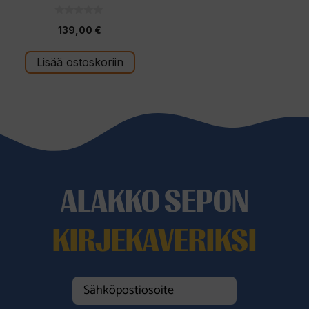
0
139,00
€
5
:
s
t
Lisää ostoskoriin
ä
ALAKKO SEPON
KIRJEKAVERIKSI