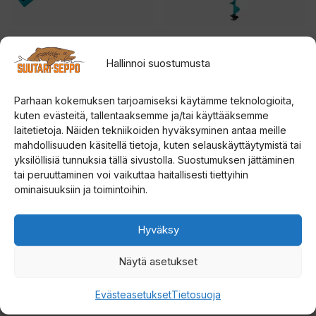
Rapala UR Steel
Rapala UR EVO Steel
Extension 35cm
Lapland 155mm jääkaira
Hallinnoi suostumusta
jatkovarsi jääkairaan
4.50
189,00
€
5:stä
Parhaan kokemuksen tarjoamiseksi käytämme teknologioita,
4.75
35,00
€
5:stä
kuten evästeitä, tallentaaksemme ja/tai käyttääksemme
laitetietoja. Näiden tekniikoiden hyväksyminen antaa meille
Lisää ostoskoriin
Lisää ostoskoriin
mahdollisuuden käsitellä tietoja, kuten selauskäyttäytymistä tai
yksilöllisiä tunnuksia tällä sivustolla. Suostumuksen jättäminen
Tällä
tai peruuttaminen voi vaikuttaa haitallisesti tiettyihin
ominaisuuksiin ja toimintoihin.
tuotteella
on
Hyväksy
useampi
muunnelma.
Näytä asetukset
Voit
tehdä
Evästeasetukset
Tietosuoja
valinnat