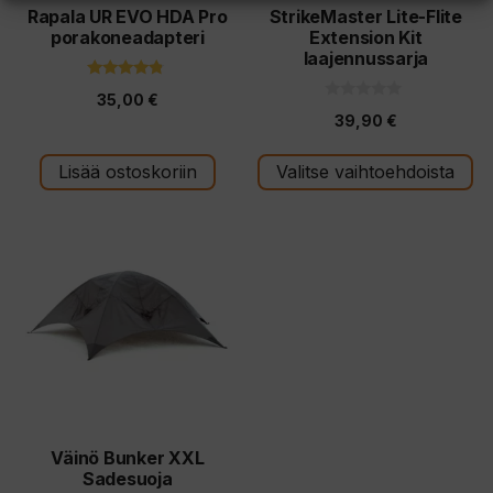
tuotteen
Rapala UR EVO HDA Pro
StrikeMaster Lite-Flite
porakoneadapteri
Extension Kit
sivulla.
laajennussarja
4.60
35,00
€
5:stä
0
39,90
€
5
:
s
t
Lisää ostoskoriin
Valitse vaihtoehdoista
ä
Väinö Bunker XXL
Sadesuoja