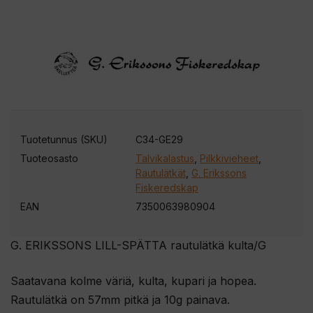
Tuotetunnus (SKU)
C34-GE29
Tuoteosasto
Talvikalastus
,
Pilkkivieheet
,
Rautulätkät
,
G. Erikssons
Fiskeredskap
EAN
7350063980904
G. ERIKSSONS LILL-SPÄTTA rautulätkä kulta/G
Saatavana kolme väriä, kulta, kupari ja hopea.
Rautulätkä on 57mm pitkä ja 10g painava.