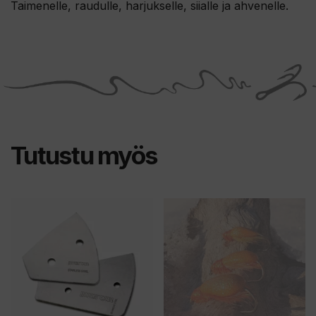
Taimenelle, raudulle, harjukselle, siialle ja ahvenelle.
Tutustu myös
Tällä
Tällä
tuotteella
tuotteella
on
on
useampi
useampi
muunnelma.
muunnelma.
Voit
Voit