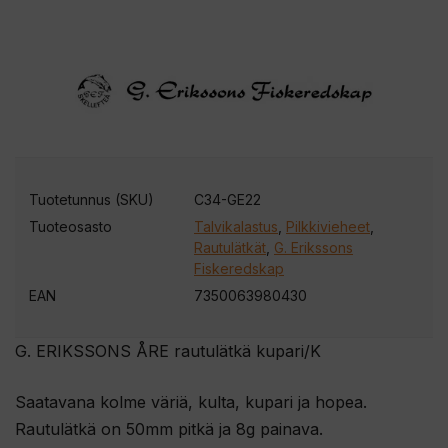
Tuotetunnus (SKU)
C34-GE22
Tuoteosasto
Talvikalastus
,
Pilkkivieheet
,
Rautulätkät
,
G. Erikssons
Fiskeredskap
EAN
7350063980430
G. ERIKSSONS ÅRE rautulätkä kupari/K
Saatavana kolme väriä, kulta, kupari ja hopea.
Rautulätkä on 50mm pitkä ja 8g painava.