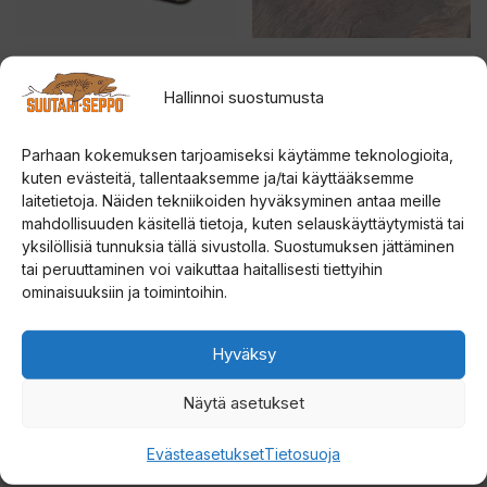
tehdä
tehdä
valinnat
valinnat
tuotteen
tuotteen
Rapala UR Evo Steel
ORANSSI KOSTAJA
Spare Blades kairan
KOPPIAINEN
sivulla.
sivulla.
Hallinnoi suostumusta
teräpalat
5.00
14,00
€
5:stä
Parhaan kokemuksen tarjoamiseksi käytämme teknologioita,
5.00
Hintaluokka:
32,00
€
–
35,00
€
5:stä
kuten evästeitä, tallentaaksemme ja/tai käyttääksemme
32,00 €
laitetietoja. Näiden tekniikoiden hyväksyminen antaa meille
Valitse vaihtoehdoista
Valitse vaihtoehdoista
mahdollisuuden käsitellä tietoja, kuten selauskäyttäytymistä tai
-
yksilöllisiä tunnuksia tällä sivustolla. Suostumuksen jättäminen
35,00 €
Tällä
Tällä
tai peruuttaminen voi vaikuttaa haitallisesti tiettyihin
ominaisuuksiin ja toimintoihin.
tuotteella
tuotteella
on
on
Hyväksy
useampi
useampi
muunnelma.
muunnelma.
Näytä asetukset
Voit
Voit
tehdä
tehdä
Evästeasetukset
Tietosuoja
valinnat
valinnat