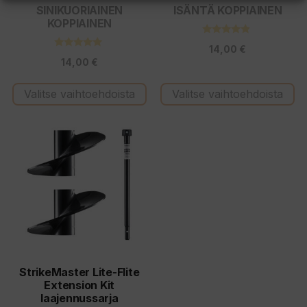
tuotteen
tuotteen
SINIKUORIAINEN
ISÄNTÄ KOPPIAINEN
KOPPIAINEN
sivulla.
sivulla.
4.67
14,00
€
5:stä
4.83
14,00
€
5:stä
Valitse vaihtoehdoista
Valitse vaihtoehdoista
Tällä
tuotteella
on
useampi
muunnelma.
Voit
tehdä
valinnat
tuotteen
StrikeMaster Lite-Flite
Extension Kit
sivulla.
laajennussarja