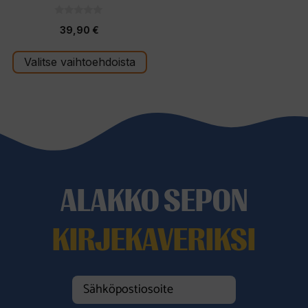
0
39,90
€
5
:
s
t
Valitse vaihtoehdoista
ä
ALAKKO SEPON
KIRJEKAVERIKSI