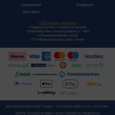
palautukset
Instagram
Peru tilaus
4.9/5 kaupan arvostelu
Nopea toimitus omasta varastosta
Pientekijöiden erikoistuotteet ja -värit
Supisuomalainen yritys
Tuotteet erityisesti Lapin vesille
MUOKKAA EVÄSTEASETUKSIA
•
TIETOSUOJASELOSTE
• SUUTARI-
SEPPO VUODESTA 1984 • SIVUT ASKARTELI
ROBODOG