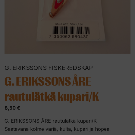
G. ERIKSSONS FISKEREDSKAP
G. ERIKSSONS ÅRE
rautulätkä kupari/K
8,50
€
G. ERIKSSONS ÅRE rautulätkä kupari/K
Saatavana kolme väriä, kulta, kupari ja hopea.