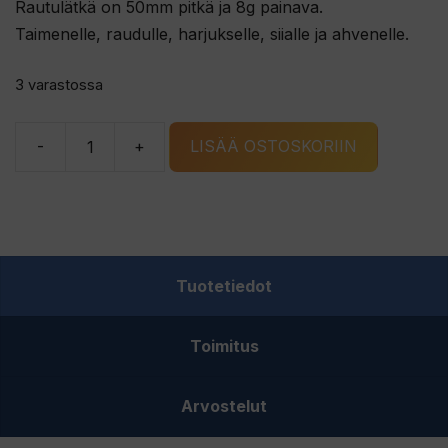
Rautulätkä on 50mm pitkä ja 8g painava.
Taimenelle, raudulle, harjukselle, siialle ja ahvenelle.
3 varastossa
-
+
LISÄÄ OSTOSKORIIN
G.
ERIKSSONS
ÅRE
rautulätkä
kupari/K
Tuotetiedot
määrä
Toimitus
Arvostelut