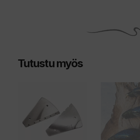
Tutustu myös
Tällä
Tällä
tuotteella
tuotteella
on
on
useampi
useampi
muunnelma.
muunnelma.
Voit
Voit