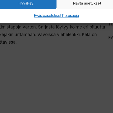
Hyväksy
Näytä asetukset
renkaat kestävät vaikeita olosuhteita jäällä.
Evästeasetukset
Tietosuoja
Tu
 kädellä että käsineellä myös kylmissä olosuhteissa.
Tu
imistapoja varten. Sarjasta löytyy kolme eri pituutta
kkejäkin uittamaan. Vavoissa viehelenkki. Kela on
E
ttavissa.