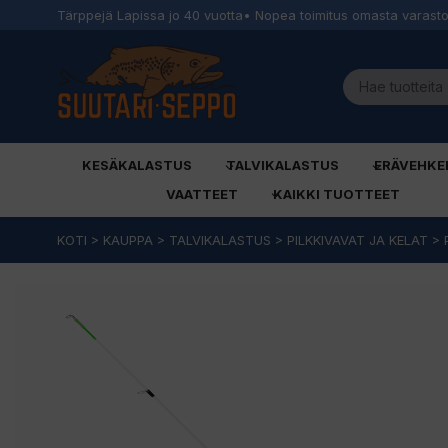
Tärppejä Lapissa jo 40 vuotta
• Nopea toimitus omasta varast
KESÄKALASTUS
TALVIKALASTUS
ERÄVEHKE
VAATTEET
KAIKKI TUOTTEET
Siirry
KOTI
>
KAUPPA
>
TALVIKALASTUS
>
PILKKIVAVAT JA KELAT
>
sisältöön