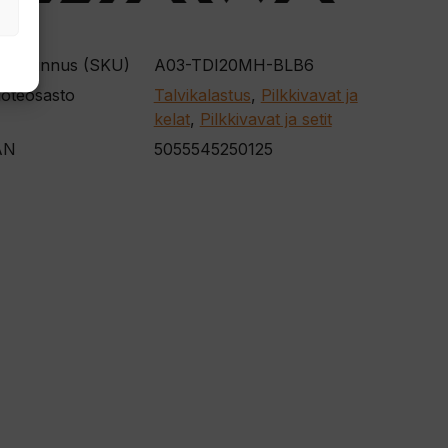
otetunnus (SKU)
A03-TDI20MH-BLB6
oteosasto
Talvikalastus
,
Pilkkivavat ja
kelat
,
Pilkkivavat ja setit
AN
5055545250125