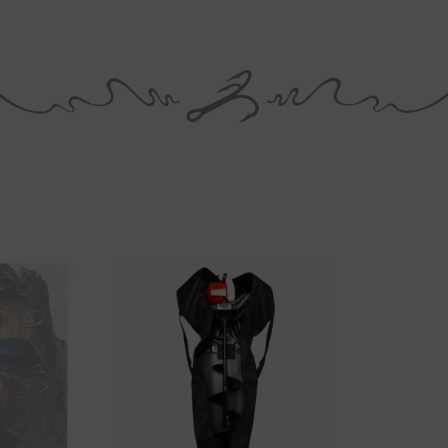
Tällä
tuotteella
on
useampi
muunnelm
Voit