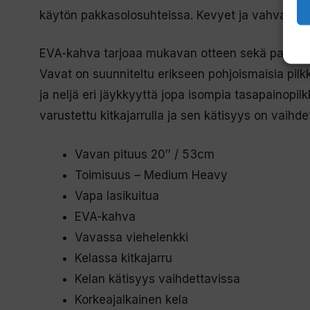
käytön pakkasolosuhteissa. Kevyet ja vahvat vapa
EVA-kahva tarjoaa mukavan otteen sekä paljaalla
Vavat on suunniteltu erikseen pohjoismaisia pilkk
ja neljä eri jäykkyyttä jopa isompia tasapainopil
varustettu kitkajarrulla ja sen kätisyys on vaihde
Vavan pituus 20″ / 53cm
Toimisuus – Medium Heavy
Vapa lasikuitua
EVA-kahva
Vavassa viehelenkki
Kelassa kitkajarru
Kelan kätisyys vaihdettavissa
Korkeajalkainen kela