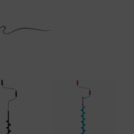
Tällä
tuotteella
on
useampi
a.
muunnelma.
Voit