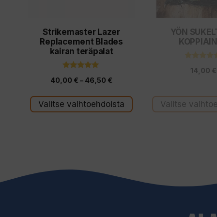
tehdä
tehdä
valinnat
valinnat
Strikemaster Lazer
YÖN SUKEL
tuotteen
tuotteen
Replacement Blades
KOPPIAI
sivulla.
sivulla.
kairan teräpalat
4.67
14,00
€
5:stä
5.00
Hintaluokka:
40,00
€
–
46,50
€
5:stä
40,00 €
Valitse vaihtoehdoista
Valitse vaihto
-
46,50 €