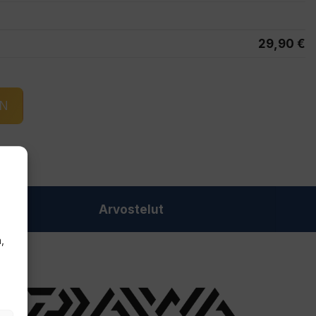
29,90
€
IN
Arvostelut
,