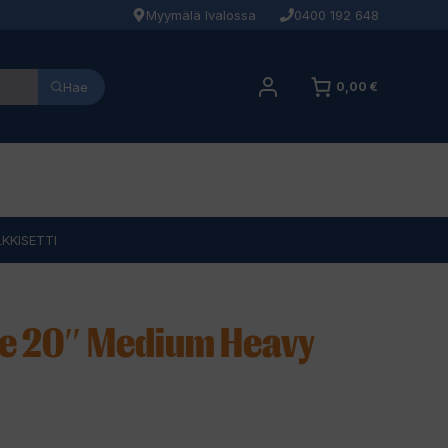
Myymälä Ivalossa
0400 192 648
Hae
0,00 €
KKISETTI
ce 20″ Medium Heavy