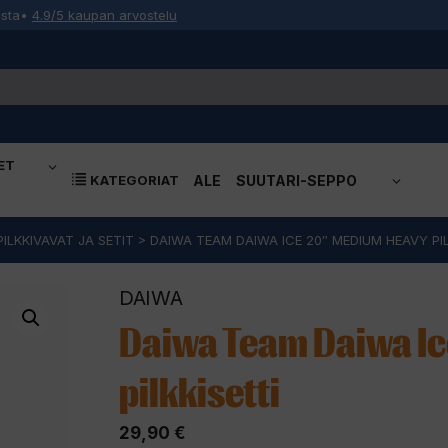
osta
•
4.9/5 kaupan arvostelu
ET
KATEGORIAT
ALE
SUUTARI-SEPPO
PILKKIVAVAT JA SETIT
>
DAIWA TEAM DAIWA ICE 20″ MEDIUM HEAVY PIL
DAIWA
Daiwa Team Daiwa I
pilkkisetti
29,90
€