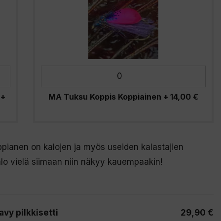
+
MA Tuksu Koppis Koppiainen
+
14,00
€
ppianen on kalojen ja myös useiden kalastajien
lo vielä siimaan niin näkyy kauempaakin!
y pilkkisetti
29,90
€