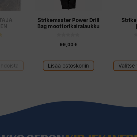
tehdä
valinnat
TAJA
Strikemaster Power Drill
Strik
tuotteen
NEN
Bag moottorikairalaukku
sivulla.
0
0
99,00
€
5
5
:
:
s
t
t
ä
ä
ehdoista
Lisää ostoskoriin
Valitse