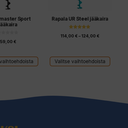
tehdä
valinnat
emaster Sport
Rapala UR Steel jääkaira
tuotteen
jääkaira
sivulla.
5.00
Hintaluokka:
114,00
€
–
124,00
€
5:stä
59,00
€
114,00 €
s
-
 vaihtoehdoista
Valitse vaihtoehdoista
124,00 €