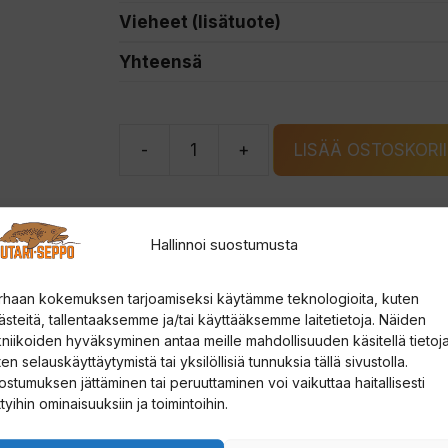
Vieheet (lisätuote)
Yhteensä
-
+
LISÄÄ OSTOSKORI
Daiwa
Team
Daiwa
Hallinnoi suostumusta
Ice
20"
Toimitus
rhaan kokemuksen tarjoamiseksi käytämme teknologioita, kuten
Medium
ästeitä, tallentaaksemme ja/tai käyttääksemme laitetietoja. Näiden
kniikoiden hyväksyminen antaa meille mahdollisuuden käsitellä tietoja
Heavy
en selauskäyttäytymistä tai yksilöllisiä tunnuksia tällä sivustolla.
pilkkisetti
kisetti
ostumuksen jättäminen tai peruuttaminen voi vaikuttaa haitallisesti
määrä
ttyihin ominaisuuksiin ja toimintoihin.
 Daiwan standardien mukaan ja se kestää vuosien