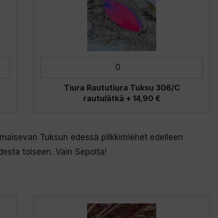
Tiura Raututiura Tuksu 306/C
rautulätkä
+
14,90
€
maisevan Tuksun edessä pilkkimiehet edelleen
esta toiseen. Vain Sepolta!