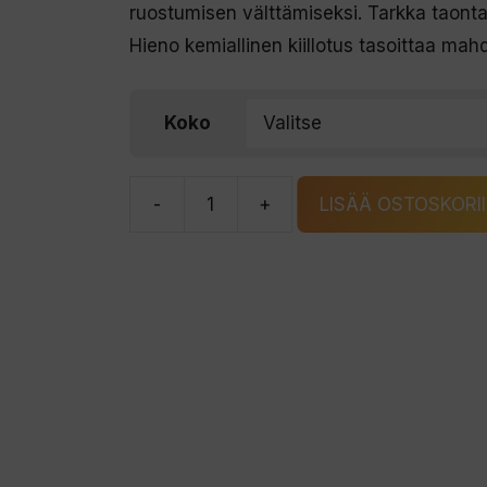
ruostumisen välttämiseksi. Tarkka taonta
Hieno kemiallinen kiillotus tasoittaa mah
Koko
-
+
LISÄÄ OSTOSKORI
BKK
Split
Ring-
51
uistinrengas
määrä