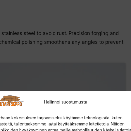
stainless steel to avoid rust. Precision forging and
e chemical polishing smoothens any angles to prevent
Hallinnoi suostumusta
rhaan kokemuksen tarjoamiseksi käytämme teknologioita, kuten
kinointi hyväksyäksesi
ästeitä, tallentaaksemme ja/tai käyttääksemme laitetietoja. Näiden
kniikoiden hyväksyminen antaa meille mahdollisuuden käsitellä tietoja
eet ja ottaaksesi tämän