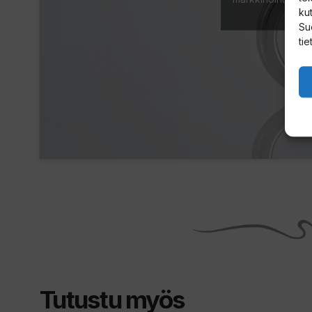
kut
sisäl
Su
tie
Tutustu myös