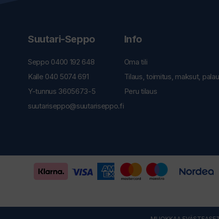
Suutari-Seppo
Info
Seppo 0400 192 648
Oma tili
Kalle 040 5074 691
Tilaus, toimitus, maksut, pala
Y-tunnus 3605673-5
Peru tilaus
suutariseppo@suutariseppo.fi
MUOKKAA EVÄSTEASET