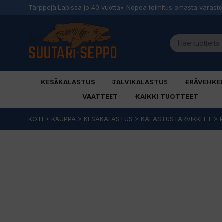
Tärppejä Lapissa jo 40 vuotta
• Nopea toimitus omasta varast
KESÄKALASTUS
TALVIKALASTUS
ERÄVEHKE
VAATTEET
KAIKKI TUOTTEET
Siirry
KOTI
>
KAUPPA
>
KESÄKALASTUS
>
KALASTUSTARVIKKEET
>
sisältöön