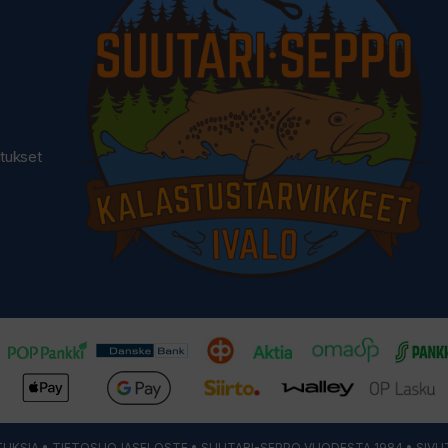
utukset
UKSIA
•
TIETOSUOJASELOSTE
• SUUTARI-SEPPO VUODESTA 1984 • SIVU