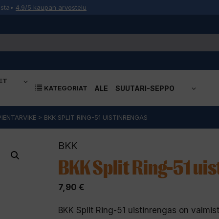
osta
•
4.9/5 kaupan arvostelu
ET
KATEGORIAT
ALE
SUUTARI-SEPPO
PIENTARVIKE
>
BKK SPLIT RING-51 UISTINRENGAS
BKK
BKK Split Ring-51 ui
7,90
€
BKK Split Ring-51 uistinrengas on valmi