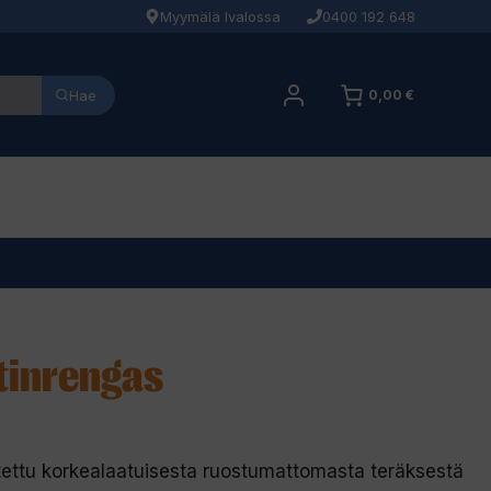
Myymälä Ivalossa
0400 192 648
Hae
0,00 €
stinrengas
stettu korkealaatuisesta ruostumattomasta teräksestä