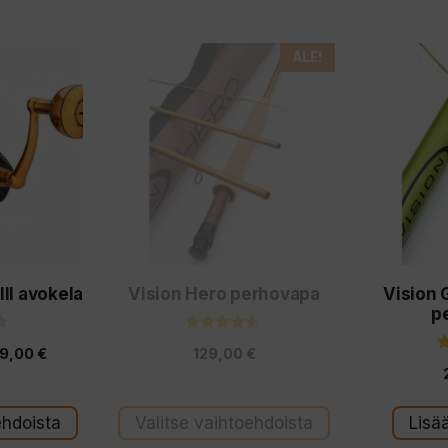
Tällä
ALE!
tuotteella
on
useampi
muunnelma.
Voit
tehdä
valinnat
I avokela
Vision Hero perhovapa
Vision 
tuotteen
p
sivulla.
4.40
Hintaluokka:
9,00
€
129,00
€
5:stä
349,00 €
-
ehdoista
Valitse vaihtoehdoista
Lisä
399,00 €