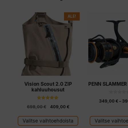
Tällä
Tällä
ALE!
tuotteella
tuotteella
on
on
useampi
useampi
muunnelma.
muunnelma.
Voit
Voit
tehdä
tehdä
valinnat
valinnat
Vision Scout 2.0 ZIP
PENN SLAMMER II
tuotteen
tuotteen
kahluuhousut
sivulla.
sivulla.
0
349,00
€
–
39
5
5.00
:
Alkuperäinen
Nykyinen
698,00
€
409,00
€
5:stä
s
t
hinta
hinta
ä
Valitse vaihtoehdoista
Valitse vaihto
oli:
on: