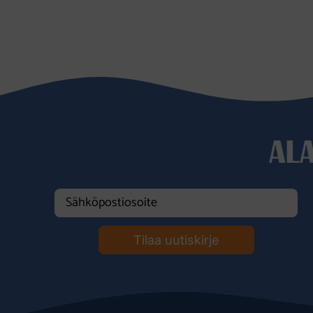
698,00 €.
409,00 €.
AL
Tilaa uutiskirje