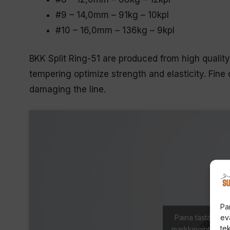
#9 – 14,0mm – 91kg – 10kpl
#10 – 16,0mm – 136kg – 9kpl
BKK Split Ring-51 are produced from high quality 
tempering optimize strength and elasticity. Fin
damaging the line.
Pa
Paina tästä mark
ev
te
markkinointieväst