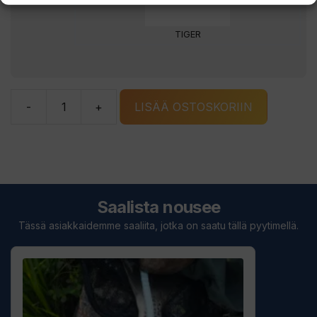
TIGER
-
+
LISÄÄ OSTOSKORIIN
Abu
Garcia
Toby
Spoon
60g
Saalista nousee
lusikkauistin
Tässä asiakkaidemme saaliita, jotka on saatu tällä pyytimellä.
määrä