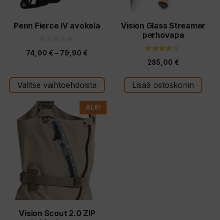
valinnat
tuotteen
Penn Fierce IV avokela
Vision Glass Streamer
perhovapa
sivulla.
0
Hintaluokka:
74,90
€
–
79,90
€
5
4.00
:
285,00
€
5:stä
74,90 €
s
t
-
ä
Valitse vaihtoehdoista
Lisää ostoskoriin
79,90 €
Tällä
ALE!
tuotteella
on
useampi
muunnelma.
Voit
tehdä
valinnat
tuotteen
Vision Scout 2.0 ZIP