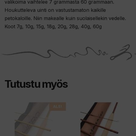
valikoima vaihtelee 7 grammasta 60 grammaan.
Houkutteleva uinti
on vastustamaton kaikille
petokaloille.
Niin makealle kuin suolaisellekin vedelle.
Koot 7g, 10g, 15g, 18g, 20g, 28g, 40g, 60g
Tutustu myös
Tällä
Tällä
ALE!
tuotteella
tuotteella
on
on
useampi
useampi