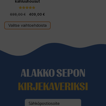
kahluuhousut
sivulla.
5.00
Alkuperäinen
Nykyinen
698,00
€
409,00
€
5:stä
hinta
hinta
Valitse vaihtoehdoista
oli:
on:
698,00 €.
409,00 €.
ALAKKO SEPON
KIRJEKAVERIKSI