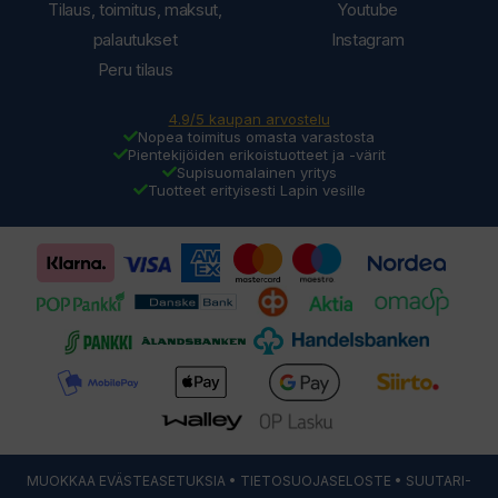
Tilaus, toimitus, maksut,
Youtube
palautukset
Instagram
Peru tilaus
4.9/5 kaupan arvostelu
Nopea toimitus omasta varastosta
Pientekijöiden erikoistuotteet ja -värit
Supisuomalainen yritys
Tuotteet erityisesti Lapin vesille
MUOKKAA EVÄSTEASETUKSIA
•
TIETOSUOJASELOSTE
• SUUTARI-