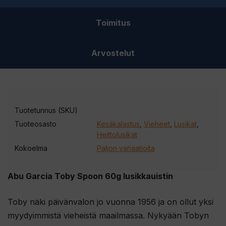
Toimitus
Arvostelut
Tuotetunnus (SKU)
Tuoteosasto
Kesäkalastus
,
Vieheet
,
Lusikat
,
Heittolusikat
Kokoelma
Paljon variaatioita
Abu Garcia Toby Spoon 60g lusikkauistin
Toby näki päivänvalon jo vuonna 1956 ja on ollut yksi
myydyimmistä vieheistä maailmassa.
Nykyään Tobyn