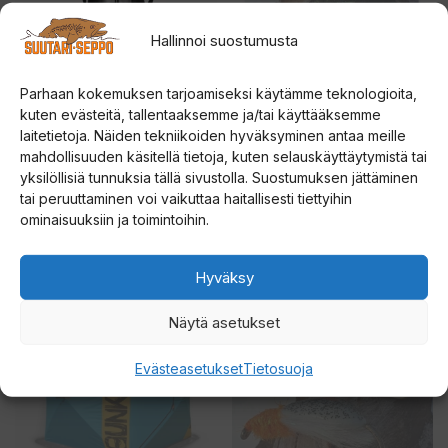
useampi
muunnelma.
Hallinnoi suostumusta
Voit
tehdä
Parhaan kokemuksen tarjoamiseksi käytämme teknologioita,
valinnat
kuten evästeitä, tallentaaksemme ja/tai käyttääksemme
laitetietoja. Näiden tekniikoiden hyväksyminen antaa meille
tuotteen
Strikemaster Power Drill
YÖN SUKELTAJA
mahdollisuuden käsitellä tietoja, kuten selauskäyttäytymistä tai
Bag moottorikairalaukku
KOPPIAINEN
sivulla.
yksilöllisiä tunnuksia tällä sivustolla. Suostumuksen jättäminen
tai peruuttaminen voi vaikuttaa haitallisesti tiettyihin
0
4.67
99,00
€
14,00
€
ominaisuuksiin ja toimintoihin.
5
5:stä
:
s
t
Lisää ostoskoriin
Valitse vaihtoehdoista
ä
Hyväksy
Tällä
Näytä asetukset
tuotteella
on
Evästeasetukset
Tietosuoja
useampi
muunnelma.
Voit