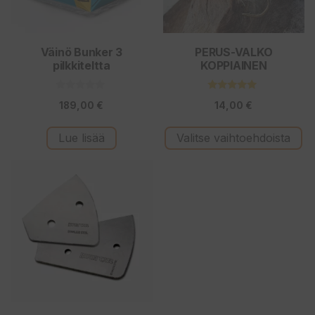
tehdä
valinnat
tuotteen
Väinö Bunker 3
PERUS-VALKO
pilkkiteltta
KOPPIAINEN
sivulla.
0
4.71
189,00
€
14,00
€
5
5:stä
:
s
t
Lue lisää
Valitse vaihtoehdoista
ä
Tällä
tuotteella
on
useampi
muunnelma.
Voit
tehdä
valinnat