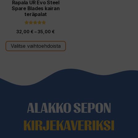
tuotteen
Rapala UR Evo Steel
Spare Blades kairan
sivulla.
teräpalat
5.00
Hintaluokka:
32,00
€
–
35,00
€
5:stä
32,00 €
Valitse vaihtoehdoista
-
35,00 €
ALAKKO SEPON
KIRJEKAVERIKSI