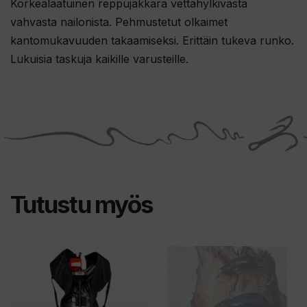
Korkealaatuinen reppujakkara vettähylkivästä
vahvasta nailonista. Pehmustetut olkaimet
kantomukavuuden takaamiseksi. Erittäin tukeva runko.
Lukuisia taskuja kaikille varusteille.
Tutustu myös
Tällä
tuotteella
on