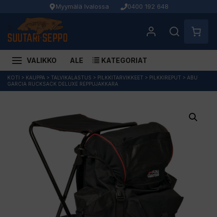
Myymälä Ivalossa
0400 192 648
VALIKKO
ALE
KATEGORIAT
Siirry
KOTI
>
KAUPPA
>
TALVIKALASTUS
>
PILKKITARVIKKEET
>
PILKKIREPUT
>
ABU
GARCIA RUCKSACK DELUXE REPPUJAKKARA
sisältöön