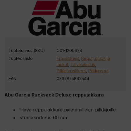
Tuotetunnus (SKU)
C01-1200628
Tuoteosasto
Erävehkeet
,
Reput, rinkat ja
laukut
,
Talvikalastus
,
Pilkkitarvikkeet
,
Pilkkireput
EAN
0362825892544
Abu Garcia Rucksack Deluxe reppujakkara
Tilava reppujakkara pidemmillekin pilkkijöille
Istumakorkeus 60 cm