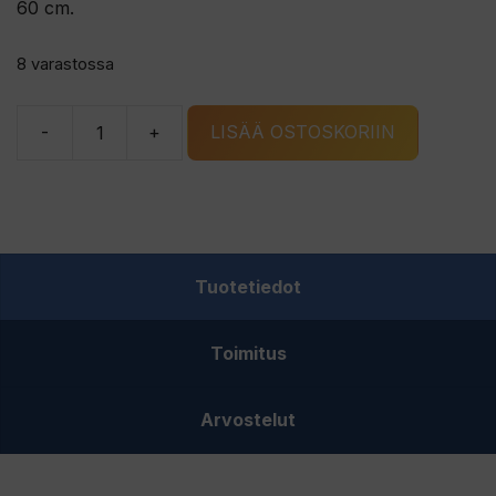
60 cm.
8 varastossa
-
+
LISÄÄ OSTOSKORIIN
Abu
Garcia
Rucksack
Deluxe
reppujakkara
Tuotetiedot
määrä
Toimitus
Arvostelut