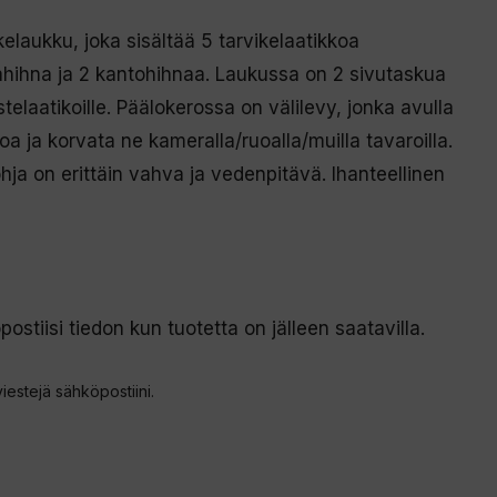
laukku, joka sisältää 5 tarvikelaatikkoa
ahihna ja 2 kantohihnaa. Laukussa on 2 sivutaskua
stelaatikoille. Päälokerossa on välilevy, jonka avulla
koa ja korvata ne kameralla/ruoalla/muilla tavaroilla.
ohja on erittäin vahva ja vedenpitävä. Ihanteellinen
postiisi tiedon kun tuotetta on jälleen saatavilla.
viestejä sähköpostiini.