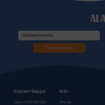
AL
Tilaa uutiskirje
Suutari-Seppo
Info
Seppo 0400 192 648
Oma tili