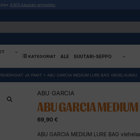
osta
•
4.9/5 kaupan arvostelu
ET
KATEGORIAT
ALE
SUUTARI-SEPPO
VIEHERASIAT JA PAKIT
>
ABU GARCIA MEDIUM LURE BAG VIEHELAUKKU
ABU GARCIA
ABU GARCIA MEDIUM 
69,90
€
ABU GARCIA MEDIUM LURE BAG viehela