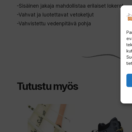
-Sisäinen jakaja mahdollistaa erilaiset lokerot
-Vahvat ja luotettavat vetoketjut
-Vahvistettu vedenpitävä pohja
Pa
ev
te
kut
Su
tie
Tutustu myös
Tällä
tuotteella
on