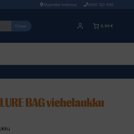
Myymälä Ivalossa
0400 192 648
Hae
0,00 €
LURE BAG viehelaukku
ukku