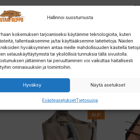
o
E
i
Hallinnoi suostumusta
t
t
rhaan kokemuksen tarjoamiseksi käytämme teknologioita, kuten
e
ästeitä, tallentaaksemme ja/tai käyttääksemme laitetietoja. Näiden
kniikoiden hyväksyminen antaa meille mahdollisuuden käsitellä tietoja
e
en selauskäyttäytymistä tai yksilöllisiä tunnuksia tällä sivustolla.
s
ostumuksen jättäminen tai peruuttaminen voi vaikuttaa haitallisesti
i
ttyihin ominaisuuksiin ja toimintoihin.
l
Hyväksy
Näytä asetukset
i
i
Evästeasetukset
Tietosuoja
t
t
Tällä
Tällä
ALE!
y
tuotteella
tuotteella
ä
on
on