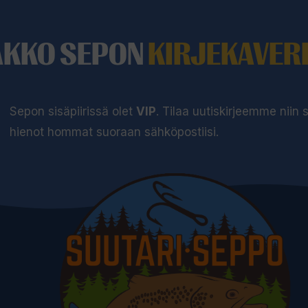
e
e
AKKO SEPON
KIRJEKAVERI
t
o
d
o
Sepon sisäpiirissä olet
VIP
. Tilaa uutiskirjeemme niin
t
hienot hommat suoraan sähköpostiisi.
u
s
l
i
s
t
a
l