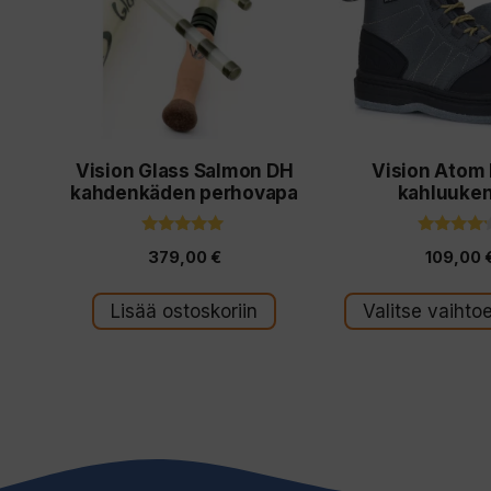
useampi
muunnelma.
Voit
tehdä
valinnat
Vision Glass Salmon DH
Vision Atom
tuotteen
kahdenkäden perhovapa
kahluuke
sivulla.
5.00
4.00
379,00
€
109,00
5:stä
5:stä
Lisää ostoskoriin
Valitse vaihto