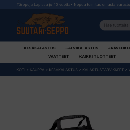
Tärppejä Lapissa jo 40 vuotta
• Nopea toimitus omasta varast
KESÄKALASTUS
TALVIKALASTUS
ERÄVEHKE
VAATTEET
KAIKKI TUOTTEET
Siirry
KOTI
>
KAUPPA
>
KESÄKALASTUS
>
KALASTUSTARVIKKEET
>
sisältöön