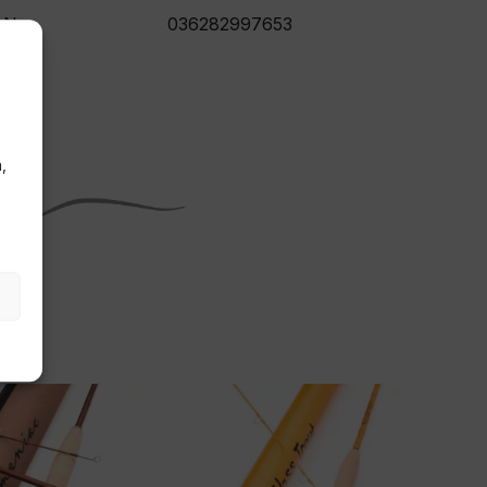
AN
036282997653
,