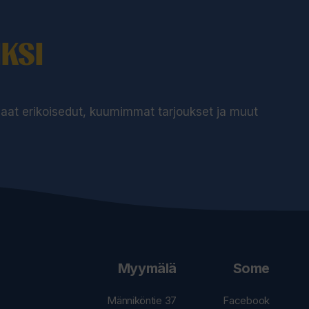
KSI
 saat erikoisedut, kuumimmat tarjoukset ja muut
Myymälä
Some
Männiköntie 37
Facebook