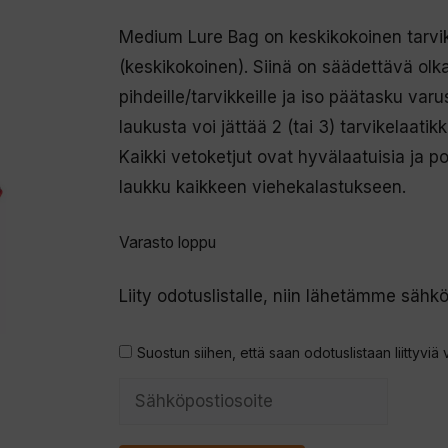
Medium Lure Bag on keskikokoinen tarvike
(keskikokoinen). Siinä on säädettävä olk
pihdeille/tarvikkeille ja iso päätasku varu
laukusta voi jättää 2 (tai 3) tarvikelaatik
Kaikki vetoketjut ovat hyvälaatuisia ja p
laukku kaikkeen viehekalastukseen.
Varasto loppu
Liity odotuslistalle, niin lähetämme sähkö
Suostun siihen, että saan odotuslistaan liittyviä 
S
y