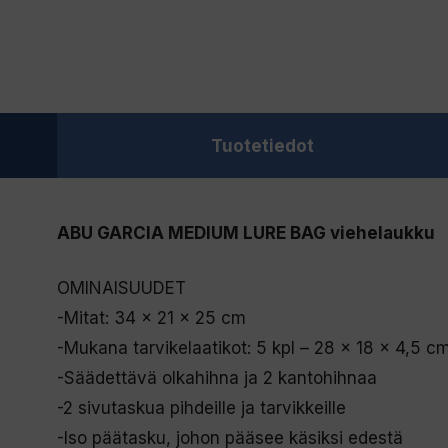
Tuotetiedot
ABU GARCIA MEDIUM LURE BAG viehelaukku
OMINAISUUDET
-Mitat: 34 x 21 x 25 cm
-Mukana tarvikelaatikot: 5 kpl – 28 x 18 x 4,5 c
-Säädettävä olkahihna ja 2 kantohihnaa
-2 sivutaskua pihdeille ja tarvikkeille
-Iso päätasku, johon pääsee käsiksi edestä