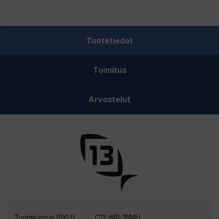
Wicked
V2
18"
Tuotetiedot
Medium
Heavy
Toimitus
Rod
pilkkivapa
määrä
Arvostelut
Tuotetunnus (SKU)
C12-WR-18MH