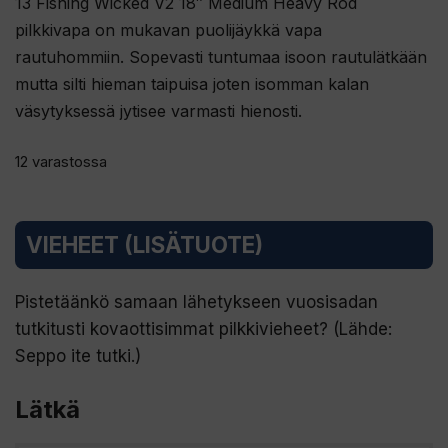
13 Fishing Wicked V2 18″ Medium Heavy Rod
pilkkivapa on mukavan puolijäykkä vapa
rautuhommiin. Sopevasti tuntumaa isoon rautulätkään
mutta silti hieman taipuisa joten isomman kalan
väsytyksessä jytisee varmasti hienosti.
12 varastossa
VIEHEET (LISÄTUOTE)
Pistetäänkö samaan lähetykseen vuosisadan
tutkitusti kovaottisimmat pilkkivieheet? (Lähde:
Seppo ite tutki.)
Lätkä