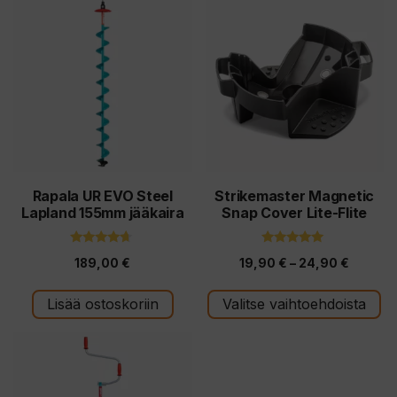
Tällä
tuotteella
on
useampi
muunnelma.
Voit
tehdä
valinnat
tuotteen
Rapala UR EVO Steel
Strikemaster Magnetic
Lapland 155mm jääkaira
Snap Cover Lite-Flite
sivulla.
4.50
5.00
Hintalu
189,00
€
19,90
€
–
24,90
€
5:stä
5:stä
19,90 €
Lisää ostoskoriin
Valitse vaihtoehdoista
-
24,90 
Tällä
tuotteella
on