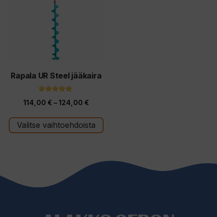
useampi
muunnelma.
Voit
tehdä
valinnat
tuotteen
Rapala UR Steel jääkaira
sivulla.
5.00
Hintaluokka:
114,00
€
–
124,00
€
5:stä
114,00 €
Valitse vaihtoehdoista
-
124,00 €