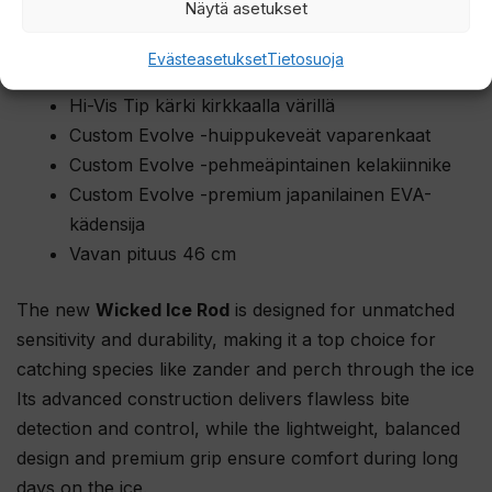
Näytä asetukset
Ominaisuudet
Evästeasetukset
Tietosuoja
Täyshiilikuitu- ja lasikuituaihio
Hi-Vis Tip kärki kirkkaalla värillä
Custom Evolve -huippukeveät vaparenkaat
Custom Evolve -pehmeäpintainen kelakiinnike
Custom Evolve -premium japanilainen EVA-
kädensija
Vavan pituus 46 cm
The new
Wicked Ice Rod
is designed for unmatched
sensitivity and durability, making it a top choice for
catching species like zander and perch through the ice
Its advanced construction delivers flawless bite
detection and control, while the lightweight, balanced
design and premium grip ensure comfort during long
days on the ice.