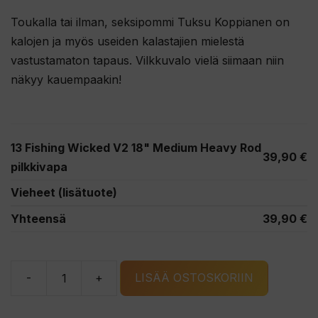
Toukalla tai ilman, seksipommi Tuksu Koppianen on
kalojen ja myös useiden kalastajien mielestä
vastustamaton tapaus. Vilkkuvalo vielä siimaan niin
näkyy kauempaakin!
13 Fishing Wicked V2 18" Medium Heavy Rod
39,90
€
pilkkivapa
Vieheet (lisätuote)
Yhteensä
39,90
€
-
+
LISÄÄ OSTOSKORIIN
13
Fishing