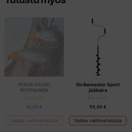
Tällä
Tällä
tuotteella
tuotteella
on
on
useampi
useampi
muunnelma.
muunnelma.
Voit
Voit
tehdä
tehdä
valinnat
valinnat
tuotteen
tuotteen
PERUS-VALKO
Strikemaster Sport
KOPPIAINEN
jääkaira
sivulla.
sivulla.
4.71
0
14,00
€
59,00
€
5:stä
5
:
s
t
Valitse vaihtoehdoista
Valitse vaihtoehdoista
ä