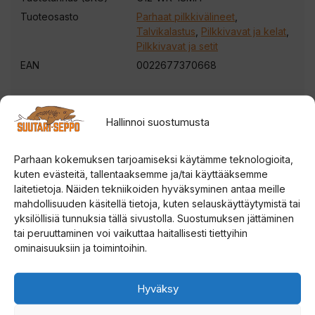
Tuoteosasto
Parhaat pilkkivälineet
,
Talvikalastus
,
Pilkkivavat ja kelat
,
Pilkkivavat ja setit
EAN
0022677370668
13 Fishing Wicked V2 18″ Medium Heavy Rod
Hallinnoi suostumusta
pilkkivapa
Uusi
Wicked Ice -pilkkivapa
on suunniteltu
Parhaan kokemuksen tarjoamiseksi käytämme teknologioita,
kuten evästeitä, tallentaaksemme ja/tai käyttääksemme
tarjoamaan ylivoimaista herkkyyttä ja kestävyyttä, mikä
laitetietoja. Näiden tekniikoiden hyväksyminen antaa meille
tekee siitä erinomaisen valinnan esimerkiksi ahvenen,
mahdollisuuden käsitellä tietoja, kuten selauskäyttäytymistä tai
harrin, taimenen ja raudun pilkintään. Edistynyt
yksilöllisiä tunnuksia tällä sivustolla. Suostumuksen jättäminen
tai peruuttaminen voi vaikuttaa haitallisesti tiettyihin
rakenne takaa virheettömän tärpin tunnistuksen ja
ominaisuuksiin ja toimintoihin.
tarkan hallinnan, kun taas kevyt ja tasapainoinen
muotoilu sekä premium-tason kahva varmistavat
Hyväksy
mukavuuden pitkienkin pilkkipäivien aikana.