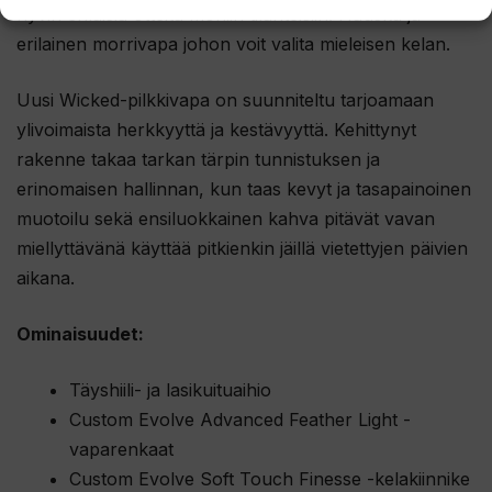
hyvin erilaisia otteita moniin tilanteisiin. Hauska ja
erilainen morrivapa johon voit valita mieleisen kelan.
Uusi Wicked-pilkkivapa on suunniteltu tarjoamaan
ylivoimaista herkkyyttä ja kestävyyttä. Kehittynyt
rakenne takaa tarkan tärpin tunnistuksen ja
erinomaisen hallinnan, kun taas kevyt ja tasapainoinen
muotoilu sekä ensiluokkainen kahva pitävät vavan
miellyttävänä käyttää pitkienkin jäillä vietettyjen päivien
aikana.
Ominaisuudet:
Täyshiili- ja lasikuituaihio
Custom Evolve Advanced Feather Light -
vaparenkaat
Custom Evolve Soft Touch Finesse -kelakiinnike