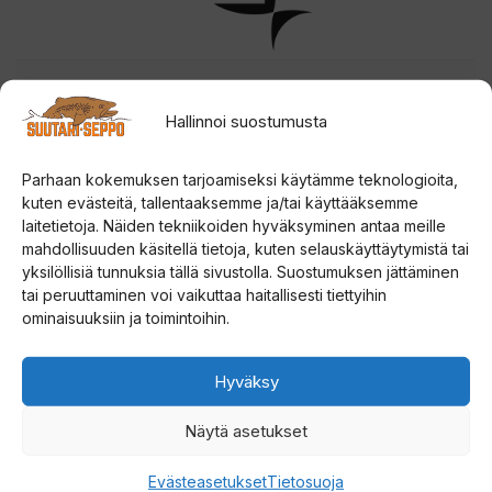
Tuotetunnus (SKU)
C12-WR-18MLTT
Hallinnoi suostumusta
Tuoteosasto
Parhaat pilkkivälineet
,
Talvikalastus
,
Pilkkivavat ja kelat
,
Parhaan kokemuksen tarjoamiseksi käytämme teknologioita,
Pilkkivavat ja setit
kuten evästeitä, tallentaaksemme ja/tai käyttääksemme
EAN
0022677370675
laitetietoja. Näiden tekniikoiden hyväksyminen antaa meille
mahdollisuuden käsitellä tietoja, kuten selauskäyttäytymistä tai
13 Fishing Wicked 18″ Medium Light TT Rod
yksilöllisiä tunnuksia tällä sivustolla. Suostumuksen jättäminen
tai peruuttaminen voi vaikuttaa haitallisesti tiettyihin
pilkkivapa
ominaisuuksiin ja toimintoihin.
Tähän vapaan on kärkeen kiinnitetty morritteluun
Hyväksy
soveltuva erittäin ohut ja herkkä kärki millä voit uittaa
jopa pienimpiä morreja. Varmasti myös pieni leechi ui
Näytä asetukset
nätisti tällä kärjellä. Muutoinkin vapa on medium light
toiminen joten aika pehmeä. Pitkästä EVA-kahvasta saa
Evästeasetukset
Tietosuoja