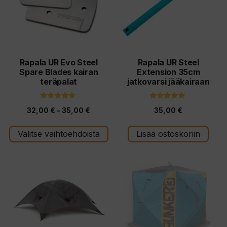
muunnelma.
Voit
tehdä
valinnat
tuotteen
Rapala UR Evo Steel
Rapala UR Steel
Spare Blades kairan
Extension 35cm
sivulla.
teräpalat
jatkovarsi jääkairaan
5.00
4.75
Hintaluokka:
32,00
€
–
35,00
€
35,00
€
5:stä
5:stä
32,00 €
Valitse vaihtoehdoista
Lisää ostoskoriin
-
35,00 €