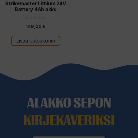
Strikemaster Lithium 24V
Battery 4Ah akku
0
149,00
€
5
:
s
t
Lisää ostoskoriin
ä
ALAKKO SEPON
KIRJEKAVERIKSI