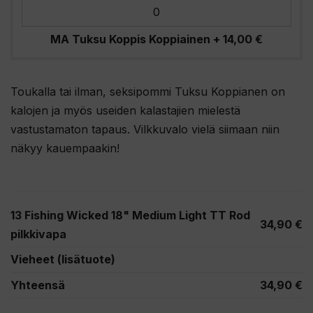
MA Tuksu Koppis Koppiainen
+
14,00
€
Toukalla tai ilman, seksipommi Tuksu Koppianen on
kalojen ja myös useiden kalastajien mielestä
vastustamaton tapaus. Vilkkuvalo vielä siimaan niin
näkyy kauempaakin!
13 Fishing Wicked 18" Medium Light TT Rod
34,90
€
pilkkivapa
Vieheet (lisätuote)
Yhteensä
34,90
€