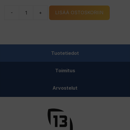
-
+
LISÄÄ OSTOSKORIIN
13
Fishing
Wicked
18"
Medium
Tuotetiedot
Light
TT
Toimitus
Rod
pilkkivapa
määrä
Arvostelut