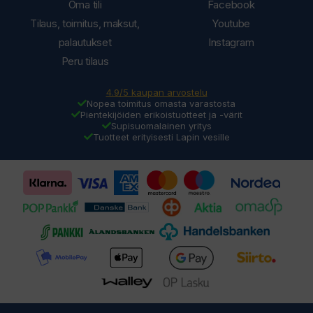
Oma tili
Facebook
Tilaus, toimitus, maksut,
Youtube
palautukset
Instagram
Peru tilaus
4.9/5 kaupan arvostelu
Nopea toimitus omasta varastosta
Pientekijöiden erikoistuotteet ja -värit
Supisuomalainen yritys
Tuotteet erityisesti Lapin vesille