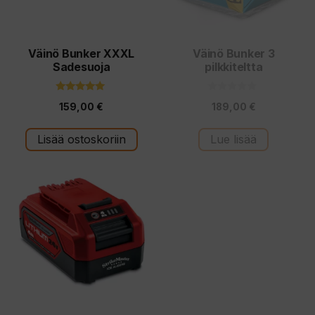
Väinö Bunker XXXL
Väinö Bunker 3
Sadesuoja
pilkkiteltta
5.00
0
159,00
€
189,00
€
5:stä
5
:
s
t
Lisää ostoskoriin
Lue lisää
ä