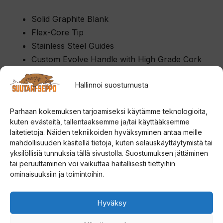
Solid Graphite Blank
Flex-Core Tip
Stainless Steel Guides
Custom Evolve Handle with High Grade Cork
Hallinnoi suostumusta
Parhaan kokemuksen tarjoamiseksi käytämme teknologioita,
kuten evästeitä, tallentaaksemme ja/tai käyttääksemme
Paina tästä markkinointi hyväksyäksesi
laitetietoja. Näiden tekniikoiden hyväksyminen antaa meille
markkinointievästeet ja ottaaksesi tämän
mahdollisuuden käsitellä tietoja, kuten selauskäyttäytymistä tai
sisällön käyttöön
yksilöllisiä tunnuksia tällä sivustolla. Suostumuksen jättäminen
tai peruuttaminen voi vaikuttaa haitallisesti tiettyihin
ominaisuuksiin ja toimintoihin.
Hyväksy