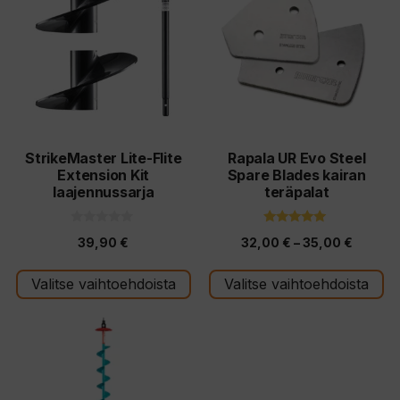
on
on
useampi
useampi
muunnelma.
muunnelma.
Voit
Voit
tehdä
tehdä
valinnat
valinnat
tuotteen
tuotteen
StrikeMaster Lite-Flite
Rapala UR Evo Steel
Extension Kit
Spare Blades kairan
sivulla.
sivulla.
laajennussarja
teräpalat
0
5.00
Hintalu
39,90
€
32,00
€
–
35,00
€
5
5:stä
:
32,00 
s
t
Valitse vaihtoehdoista
Valitse vaihtoehdoista
-
ä
35,00 