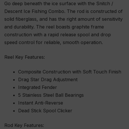
Go deep beneath the ice surface with the Snitch /
o
Descent Ice Fishing Combo. The rod is constructed of
t
solid fiberglass, and has the right amount of sensitivity
u
and durability. The reel boasts graphite frame
s
construction with a rapid release spool and drop
l
speed control for reliable, smooth operation.
i
s
Reel Key Features:
t
a
Composite Construction with Soft Touch Finish
l
Drag Star Drag Adjustment
l
Integrated Fender
e
5 Stainless Steel Ball Bearings
.
Instant Anti-Reverse
Dead Stick Spool Clicker
Rod Key Features: