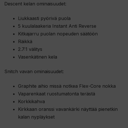
s
Descent kelan ominaisuudet:
i
Liukkaasti pyörivä puola
t
5 kuulalaakeria Instant Anti Reverse
ä
Kitkajarru puolan nopeuden säätöön
m
Räikkä
ä
2.7:1 välitys
n
Vasenkätinen kela
t
u
Snitch vavan ominaisuudet:
o
t
Graphite aihio missä notkea Flex-Core nokka
t
Vaparenkaat ruostumatonta terästä
e
Korkkikahva
e
Kirkkaan oranssi vavankärki näyttää pienetkin
t
kalan nypläykset
o
d