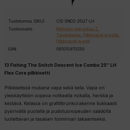
i
t
t
Tuotetunnus (SKU)
C12-SND2-25QT-LH
e
Tuoteosasto
Mahoton marraskuu 2
,
e
Talvikalastus
,
Pilkkivavat ja kelat
,
s
Pilkkivavat ja setit
i
EAN
0810104113250
l
i
13 Fishing The Snitch Descent Ice Combo 25″ LH
i
Flex Core pilkkisetti
t
t
Pilkkisetissä mukana vapa sekä kela. Vapa on
y
yleiskäyttöön sopeva notkealla nokalla, herkkä ja
ä
kestävä. Kelassa on grafiittirunkorakenne liukkaasti
k
pyörivällä puolalla ja pudotusnopeuden säädöllä
s
luotettavan ja tasaisen toiminnan takaamiseksi.
e