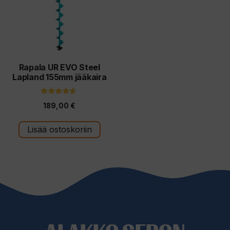
Rapala UR EVO Steel
Lapland 155mm jääkaira
4.50
189,00
€
5:stä
Lisää ostoskoriin