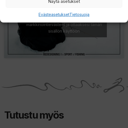
Näytä asetukset
Evästeasetukset
Tietosuoja
Paina tästä markkinointi hyväksyäksesi
markkinointievästeet ja ottaaksesi tämän
sisällön käyttöön
Tutustu myös