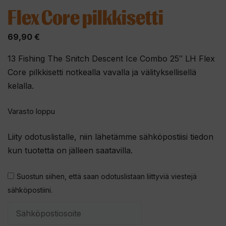
Flex Core pilkkisetti
69,90
€
13 Fishing The Snitch Descent Ice Combo 25″ LH Flex
Core pilkkisetti notkealla vavalla ja välityksellisellä
kelalla.
Varasto loppu
Liity odotuslistalle, niin lähetämme sähköpostiisi tiedon
kun tuotetta on jälleen saatavilla.
Suostun siihen, että saan odotuslistaan liittyviä viestejä
sähköpostiini.
S
y